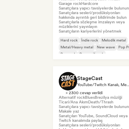
Garage rock
Hardcore
Sanatçılara yapıcı tavsiyelerde bulunun
Sanatçılara sesleri/prodüksiyonları
hakkında ayrıntılı geri bildirimde bulun
Sanatçılarla sözleşme imzalayın veya
müziklerini yayınlayın
Sanatçıların kariyerlerini yönetmek
Hard rock
İndie rock
Melodik metal
Metal/Heavy metal
New wave
Pop P
Pop rock
Progresif rock
StageCast
YouTube/Twitch Kanalı, Medya Kuruluşu/Gazeteci, Mentor, Sosy
> 2300 cevap verildi
Alternatif rock
Blues
Brezilya müziği
Ticari/Ana Akım
Death/Thrash
Sanatçılara yapıcı tavsiyelerde bulunun
Makale yaz
Sanatçıları YouTube, SoundCloud veya
Twitch kanalımda paylaş
Sanatçılara sesleri/prodüksiyonları