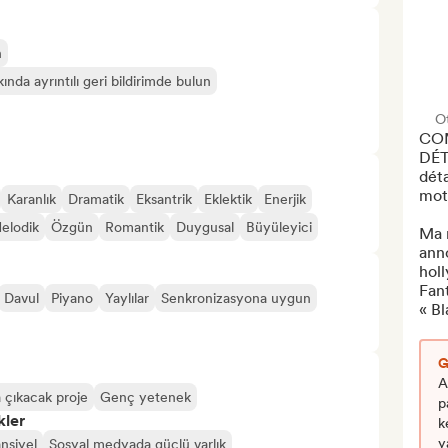
n
ında ayrıntılı geri bildirimde bulun
Ot
CO
DÉTA
déta
mots
Karanlık
Dramatik
Eksantrik
Eklektik
Enerjik
elodik
Özgün
Romantik
Duygusal
Büyüleyici
Ma 
ann
holl
Fant
Davul
Piyano
Yaylılar
Senkronizasyona uygun
« Bl
G
A
 çıkacak proje
Genç yetenek
p
kler
k
y
ansiyel
Sosyal medyada güçlü varlık