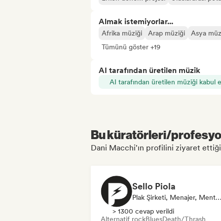
Almak istemiyorlar...
Afrika müziği
Arap müziği
Asya müz
Tümünü göster +19
AI tarafından üretilen müzik
AI tarafından üretilen müziği kabul 
Bu küratörleri/profesyon
Dani Macchi'ın profilini ziyaret ettiği
Sello Piola
Plak Şirketi, Menajer, Mentor, Ses Uz
> 1300 cevap verildi
Alternatif rock
Blues
Death/Thrash