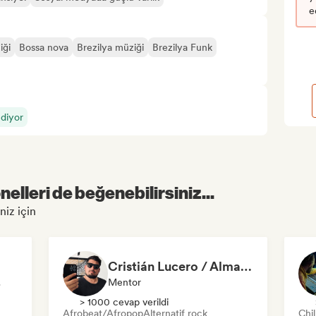
e
iği
Bossa nova
Brezilya müziği
Brezilya Funk
ediyor
elleri de beğenebilirsiniz...
niz için
Cristián Lucero / Almagesto
manı
Mentor
> 1000 cevap verildi
Afrobeat/Afropop
Alternatif rock
Chi