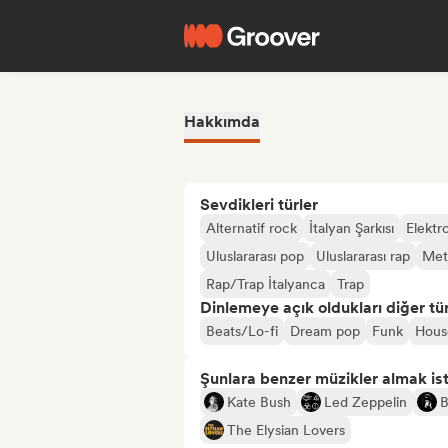
Hakkımda
Sevdikleri türler
Alternatif rock
İtalyan Şarkısı
Elektr
Uluslararası pop
Uluslararası rap
Met
Rap/Trap İtalyanca
Trap
Dinlemeye açık oldukları diğer tür
Beats/Lo-fi
Dream pop
Funk
Hous
Şunlara benzer müzikler almak is
Kate Bush
Led Zeppelin
B
The Elysian Lovers