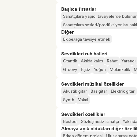
Başlıca fırsatlar
Sanatçılara yapıcı tavsiyelerde bulunu
Sanatçılara sesleri/prodüksiyonları hakk
Diğer
Ekibe/ağa tavsiye etmek
Sevdikleri ruh halleri
Otantik
Akılda kalıcı
Rahat
Yaratıcı
Groovy
Eşsiz
Yoğun
Melankolik
M
Sevdikleri müzikal özellikler
Akustik gitar
Bas gitar
Elektrik gitar
Synth
Vokal
Sevdikleri özellikler
Besteci
Sözleşmesiz sanatçı
Yakında
Almaya açık oldukları diğer özelli
Erken dönem projesi
Uluslararası pot