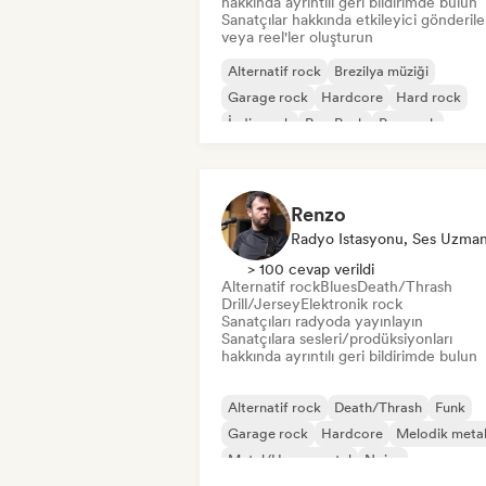
hakkında ayrıntılı geri bildirimde bulun
Sanatçılar hakkında etkileyici gönderile
veya reel'ler oluşturun
Alternatif rock
Brezilya müziği
Garage rock
Hardcore
Hard rock
İndie rock
Pop Punk
Pop rock
Renzo
Radyo Istasyonu, Ses Uzman
> 100 cevap verildi
Alternatif rock
Blues
Death/Thrash
Drill/Jersey
Elektronik rock
Sanatçıları radyoda yayınlayın
Sanatçılara sesleri/prodüksiyonları
hakkında ayrıntılı geri bildirimde bulun
Alternatif rock
Death/Thrash
Funk
Garage rock
Hardcore
Melodik meta
Metal/Heavy metal
Noise