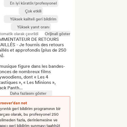
En iyi küratör/profesyonel
Çok etkili
Yüksek kaliteli geri bildirim
Yüksek yanıt oranı
omatik olarak çevrildi
Orijinali göster
MMENTATEUR DE RETOURS 
ILLÉS - Je fournis des retours 
illés et approfondis (plus de 250 
).

musique figure dans les bandes-
onces de nombreux films 
ywoodiens, dont « Les 4 
astiques », « Les Minions », 
ack Panth...
Daha fazlasını göster
roover'dan not
yrıntılı geri bildirim programının bir
arçası olarak, bu profesyonel 250
elimeden fazla, derinlemesine ve
apıcı geri bildirim sunmayı taahhüt