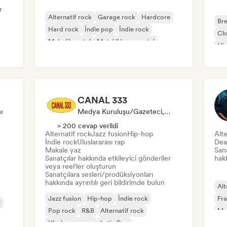
r
Alternatif rock
Garage rock
Hardcore
Bre
Hard rock
İndie pop
İndie rock
Cl
Melodik metal
Metal/Heavy metal
Hi
CANAL 333
ı
Medya Kuruluşu/Gazeteci, Sosyal Medya Etkileyici, Ses Uzmanı
> 200 cevap verildi
Alternatif rock
Jazz fusion
Hip-hop
Alte
İndie rock
Uluslararası rap
Dea
Makale yaz
Sana
Sanatçılar hakkında etkileyici gönderiler
hakk
veya reel'ler oluşturun
Sanatçılara sesleri/prodüksiyonları
hakkında ayrıntılı geri bildirimde bulun
Alt
Jazz fusion
Hip-hop
İndie rock
Fra
l
Pop rock
R&B
Alternatif rock
Me
Uluslararası rap
Latin Pop
Po