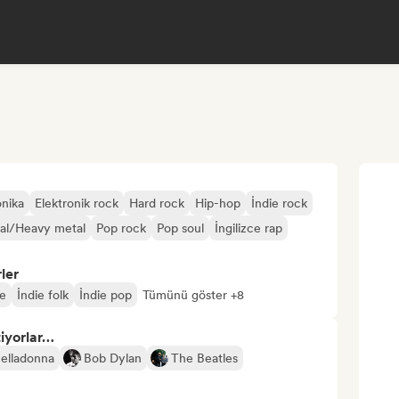
onika
Elektronik rock
Hard rock
Hip-hop
İndie rock
al/Heavy metal
Pop rock
Pop soul
İngilizce rap
ler
e
İndie folk
İndie pop
Tümünü göster +8
tiyorlar…
elladonna
Bob Dylan
The Beatles