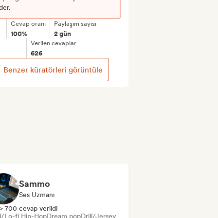
der.
Cevap oranı
Paylaşım sayısı
100%
2 gün
Verilen cevaplar
626
Benzer küratörleri görüntüle
Sammo
Ses Uzmanı
> 700 cevap verildi
ll/Lo-fi Hip-Hop
Dream pop
Drill/Jersey