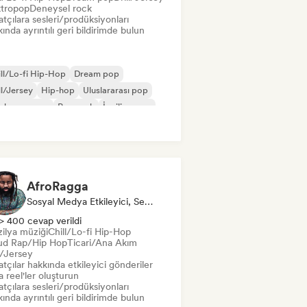
ktropop
Deneysel rock
tçılara sesleri/prodüksiyonları
ında ayrıntılı geri bildirimde bulun
ll/Lo-fi Hip-Hop
Dream pop
ll/Jersey
Hip-hop
Uluslararası pop
slararası rap
Pop rock
İngilizce rap
AfroRagga
Sosyal Medya Etkileyici, Ses Uzmanı
> 400 cevap verildi
ilya müziği
Chill/Lo-fi Hip-Hop
ud Rap/Hip Hop
Ticari/Ana Akım
l/Jersey
tçılar hakkında etkileyici gönderiler
 reel'ler oluşturun
tçılara sesleri/prodüksiyonları
ında ayrıntılı geri bildirimde bulun