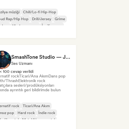
zilya müziği
Chill/Lo-fi Hip-Hop
oud Rap/Hip Hop
Drill/Jersey
Grime
p-hop
Uluslararası rap
İngilizce rap
SmashTone Studio — Julien Meirone
Ses Uzmanı
< 100 cevap verildi
rnatif rock
Ticari/Ana Akım
Dans pop
th/Thrash
Elektronik rock
tçılara sesleri/prodüksiyonları
ında ayrıntılı geri bildirimde bulun
ernatif rock
Ticari/Ana Akım
nsız pop
Hard rock
İndie rock
lodik metal
Metal/Heavy metal
p rock