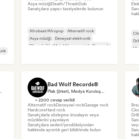
Asya müziği
Death/Thrash
Dub
Ele
Sanatçılara yapıcı tavsiyelerde bulunun
Sana
hakk
Afrobeat/Afropop
Alternatif rock
Chi
Asya müziği
Deneysel elektronik
Dri
Film müziği
Metal/Heavy metal
Pop rock
Ulu
unk
Psychedelic rock
Bad Wolf Records®
al Medya Etkileyici, Ses Uzmanı
Plak Şirketi, Medya Kuruluşu/Gazeteci, Ses Uzmanı
> 2200 cevap verildi
Alternatif rock
Deneysel rock
Garage rock
Brez
Hardcore
Hard rock
Clo
Sanatçılarla sözleşme imzalayın veya
Dril
müziklerini yayınlayın
Sana
Sanatçılara sesleri/prodüksiyonları
veya
hakkında ayrıntılı geri bildirimde bulun
Sana
hakk