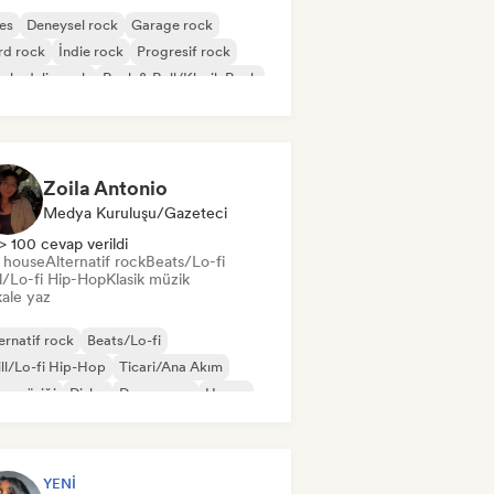
es
Deneysel rock
Garage rock
rd rock
İndie rock
Progresif rock
chedelic rock
Rock & Roll/Klasik Rock
Zoila Antonio
Medya Kuruluşu/Gazeteci
> 100 cevap verildi
t house
Alternatif rock
Beats/Lo-fi
ll/Lo-fi Hip-Hop
Klasik müzik
ale yaz
ernatif rock
Beats/Lo-fi
ll/Lo-fi Hip-Hop
Ticari/Ana Akım
s müziği
Disko
Dream pop
House
YENI