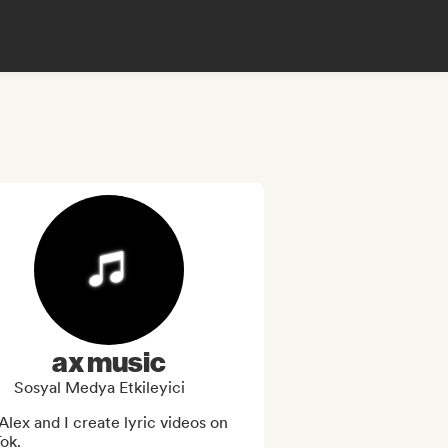
ax music
Sosyal Medya Etkileyici
Alex and I create lyric videos on 
ok.
