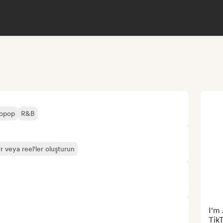
ropop
R&B
r veya reel'ler oluşturun
I‘m 
TikT