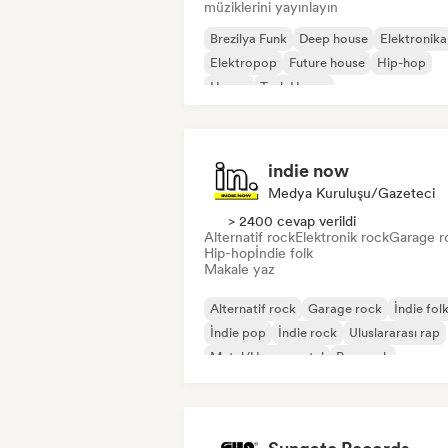
müziklerini yayınlayın
Brezilya Funk
Deep house
Elektronika
Elektropop
Future house
Hip-hop
House
Tech House
indie now
Medya Kuruluşu/Gazeteci
> 2400 cevap verildi
Alternatif rock
Elektronik rock
Garage r
Hip-hop
İndie folk
Makale yaz
Alternatif rock
Garage rock
İndie fol
İndie pop
İndie rock
Uluslararası rap
Metal/Heavy metal
Pop rock