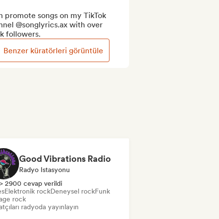
an promote songs on my TikTok 
nel @songlyrics.ax with over 
k followers.
Benzer küratörleri görüntüle
Good Vibrations Radio
Radyo Istasyonu
> 2900 cevap verildi
es
Elektronik rock
Deneysel rock
Funk
age rock
tçıları radyoda yayınlayın