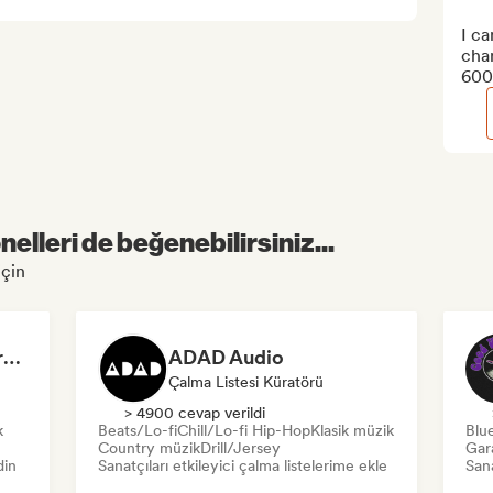
I c
chan
600
elleri de beğenebilirsiniz...
için
Dreamers Island Entertainment
ADAD Audio
Çalma Listesi Küratörü
> 4900 cevap verildi
k
Beats/Lo-fi
Chill/Lo-fi Hip-Hop
Klasik müzik
Blu
Country müzik
Drill/Jersey
Gar
din
Sanatçıları etkileyici çalma listelerime ekle
Sana