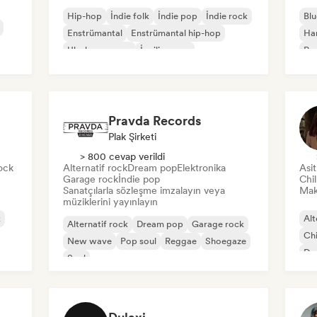
Hip-hop
İndie folk
İndie pop
İndie rock
Blu
Enstrümantal
Enstrümantal hip-hop
Ha
Uluslararası rap
İngilizce rap
Psy
Pravda Records
Plak Şirketi
> 800 cevap verildi
ock
Alternatif rock
Dream pop
Elektronika
Asi
Garage rock
İndie pop
Chi
Sanatçılarla sözleşme imzalayın veya
Mak
müziklerini yayınlayın
k
Alt
Alternatif rock
Dream pop
Garage rock
Chi
New wave
Pop soul
Reggae
Shoegaze
Dan
Soul