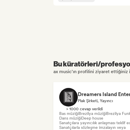
Bu küratörleri/profesyon
ax music'ın profilini ziyaret ettiğiniz 
Plak Şirketi, Yayıncı
> 1000 cevap verildi
Bas müziği
Brezilya müziği
Brezilya Fun
Dans müziği
Deep house
Sanatçılara yayıncılık anlaşması teklif e
Sanatçılarla sözleşme imzalayın veya