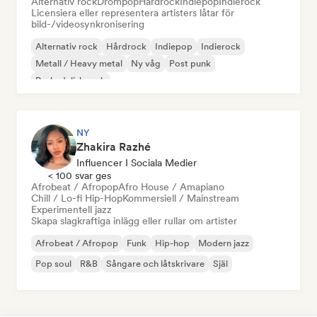
Alternativ rock
Drömpop
Hårdrock
Indiepop
Indierock
Licensiera eller representera artisters låtar för
bild-/videosynkronisering
Alternativ rock
Hårdrock
Indiepop
Indierock
Metall / Heavy metal
Ny våg
Post punk
Psykedelisk rock
NY
Zhakira Razhé
Influencer I Sociala Medier
< 100 svar ges
Afrobeat / Afropop
Afro House / Amapiano
Chill / Lo-fi Hip-Hop
Kommersiell / Mainstream
Experimentell jazz
Skapa slagkraftiga inlägg eller rullar om artister
Afrobeat / Afropop
Funk
Hip-hop
Modern jazz
Pop soul
R&B
Sångare och låtskrivare
Själ