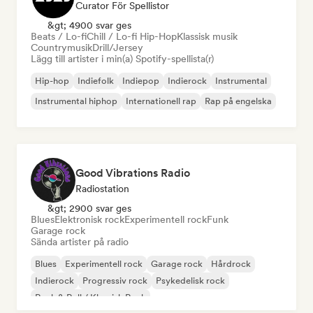
Curator För Spellistor
&gt; 4900 svar ges
Beats / Lo-fi
Chill / Lo-fi Hip-Hop
Klassisk musik
Countrymusik
Drill/Jersey
Lägg till artister i min(a) Spotify-spellista(r)
Hip-hop
Indiefolk
Indiepop
Indierock
Instrumental
Instrumental hiphop
Internationell rap
Rap på engelska
Good Vibrations Radio
Radiostation
&gt; 2900 svar ges
Blues
Elektronisk rock
Experimentell rock
Funk
Garage rock
Sända artister på radio
Blues
Experimentell rock
Garage rock
Hårdrock
Indierock
Progressiv rock
Psykedelisk rock
Rock & Roll / Klassisk Rock