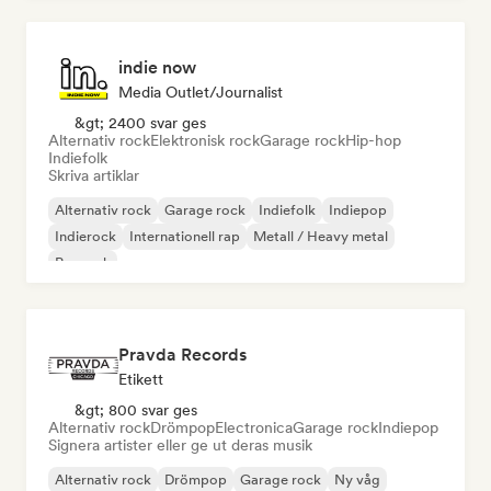
indie now
Media Outlet/Journalist
&gt; 2400 svar ges
Alternativ rock
Elektronisk rock
Garage rock
Hip-hop
Indiefolk
Skriva artiklar
Alternativ rock
Garage rock
Indiefolk
Indiepop
Indierock
Internationell rap
Metall / Heavy metal
Poprock
Pravda Records
Etikett
&gt; 800 svar ges
Alternativ rock
Drömpop
Electronica
Garage rock
Indiepop
Signera artister eller ge ut deras musik
Alternativ rock
Drömpop
Garage rock
Ny våg