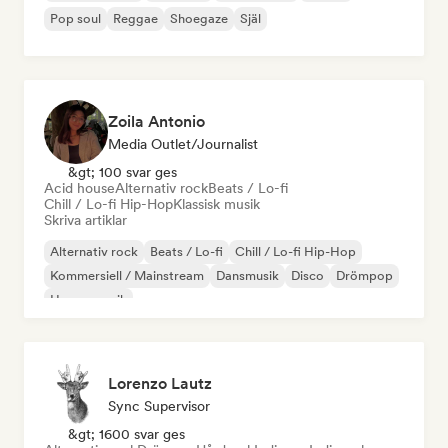
Pop soul
Reggae
Shoegaze
Själ
Zoila Antonio
Media Outlet/Journalist
&gt; 100 svar ges
Acid house
Alternativ rock
Beats / Lo-fi
Chill / Lo-fi Hip-Hop
Klassisk musik
Skriva artiklar
Alternativ rock
Beats / Lo-fi
Chill / Lo-fi Hip-Hop
Kommersiell / Mainstream
Dansmusik
Disco
Drömpop
House-musik
Lorenzo Lautz
Sync Supervisor
&gt; 1600 svar ges