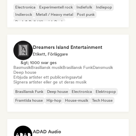
Electronica
Experimentell rock
Indiefolk
Indiepop
Indierock
Metall / Heavy metal
Post punk
Rock & Roll / Klassisk Rock
Dreamers Island Entertainment
Etikett, Förläggare
&gt; 1000 svar ges
Basmusik
Brasiliansk musik
Brasiliansk Funk
Dansmusik
Deep house
Erbjuda artister ett publiceringsavtal
Signera artister eller ge ut deras musik
Brasiliansk Funk
Deep house
Electronica
Elektropop
Framtida house
Hip-hop
House-musik
Tech House
ADAD Audio