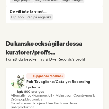
De vill inte ta emot...
Hip-hop
Rap på engelska
Du kanske också gillar dessa
kuratorer/proffs...
För att du besöker Try & Dye Records's profil
Djupgående feedback
Rob Tavaglione/Catalyst Recording
Ljudexpert
&gt; 800 svar ges
Alternativ rock
Kommersiell / Mainstream
Countrymusik
Drömpop
Electronica
Ge artisterna detaljerad feedback om deras
ljud/produktion