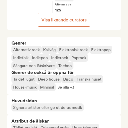
Givna svar
125
Visa liknande curators
Genrer
Alternativ rock
Kallvåg
Elektronisk rock
Elektropop
Indiefolk
Indiepop
Indierock
Poprock
Sångare och låtskrivare
Techno
Genrer de också är öppna för
Ta det lugnt
Deep house
Disco
Franska huset
House-musik
Minimal
Se alla +3
Huvudsidan
Signera artister eller ge ut deras musik
Attribut de älskar
Tidigt projekt
Osignerad artist
Unga talanger