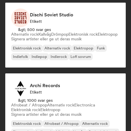
Dischi Soviet Studio
Etikett
&gt; 500 svar ges
Alternativ rock
Kallvåg
Drömpop
Elektronisk rock
Elektropop
Signera artister eller ge ut deras musik
Elektronisk rock
Alternativ rock
Elektropop
Funk
Indiefolk
Indiepop
Indierock
Lofi sovrum
Archi Records
Etikett
&gt; 1000 svar ges
Afrobeat / Afropop
Alternativ rock
Electronica
Elektronisk rock
Elektropop
Signera artister eller ge ut deras musik
Elektronisk rock
Afrobeat / Afropop
Alternativ rock