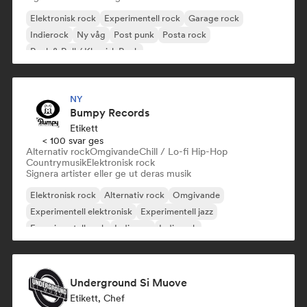
Elektronisk rock
Experimentell rock
Garage rock
Indierock
Ny våg
Post punk
Posta rock
Rock & Roll / Klassisk Rock
NY
Bumpy Records
Etikett
< 100 svar ges
Alternativ rock
Omgivande
Chill / Lo-fi Hip-Hop
Countrymusik
Elektronisk rock
Signera artister eller ge ut deras musik
Elektronisk rock
Alternativ rock
Omgivande
Experimentell elektronisk
Experimentell jazz
Experimentell rock
Indiepop
Indierock
Underground Si Muove
Etikett, Chef