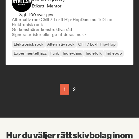
Etikett, Mentor
&gt; 100 svar ges
Alternativ rock
Chill / Lo-fi Hip-Hop
Dansmusik
Disco
Elektronisk rock
Ge konstnärer konstruktiva råd
Signera artister eller ge ut deras musik
Elektronisk rock
Alternativ rock
Chill / Lo-fi Hip-Hop
Experimentell jazz
Funk
Indie-dans
Indiefolk
Indiepop
1
2
Hur du väljer rätt skivbolag inom