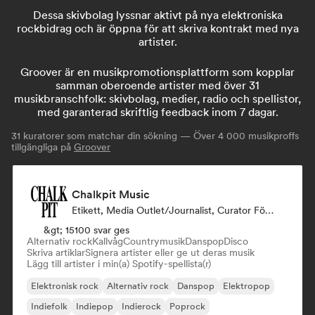
Dessa skivbolag lyssnar aktivt på nya elektroniska
rockbidrag och är öppna för att skriva kontrakt med nya
artister.
Groover är en musikpromotionsplattform som kopplar
samman oberoende artister med över 31
musikbranschfolk: skivbolag, medier, radio och spellistor,
med garanterad skriftlig feedback inom 7 dagar.
31
kuratorer som matchar din sökning — Över 4 000 musikproffs
tillgängliga på
Groover
Chalkpit Music
Etikett, Media Outlet/Journalist, Curator För Spellistor
&gt; 15100 svar ges
Alternativ rock
Kallvåg
Countrymusik
Danspop
Disco
Skriva artiklar
Signera artister eller ge ut deras musik
Lägg till artister i min(a) Spotify-spellista(r)
Elektronisk rock
Alternativ rock
Danspop
Elektropop
Indiefolk
Indiepop
Indierock
Poprock