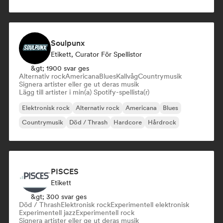
Soulpunx
Etikett, Curator För Spellistor
&gt; 1900 svar ges
Alternativ rock
Americana
Blues
Kallvåg
Countrymusik
Signera artister eller ge ut deras musik
Lägg till artister i min(a) Spotify-spellista(r)
Elektronisk rock
Alternativ rock
Americana
Blues
Countrymusik
Död / Thrash
Hardcore
Hårdrock
PISCES
Etikett
&gt; 300 svar ges
Död / Thrash
Elektronisk rock
Experimentell elektronisk
Experimentell jazz
Experimentell rock
Signera artister eller ge ut deras musik