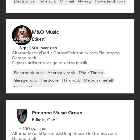
Electronica
Indierock
Minimal
Ny våg
Psykedelisk rock
M&O Music
Etikett
&gt; 2500 svar ges
Alternativ rock
Död / Thrash
Elektronisk rock
Elektropop
Garage rock
Signera artister eller ge ut deras musik
Elektronisk rock
Alternativ rock
Död / Thrash
Garage rock
Hardcore
Hårdrock
Melodisk metall
Metall / Heavy metal
Penance Music Group
Etikett, Chef
< 100 svar ges
Alternativ rock
Dansmusik
Deep house
Elektronisk rock
Garage rock