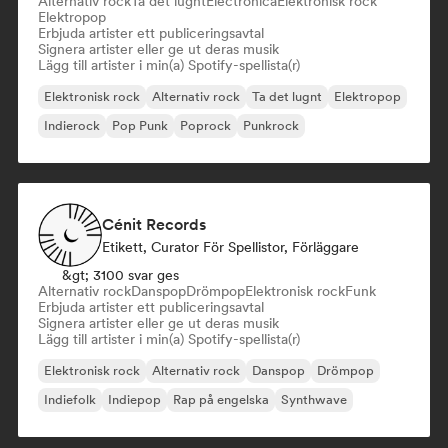
Alternativ rock
Ta det lugnt
Electronica
Elektronisk rock
Elektropop
Erbjuda artister ett publiceringsavtal
Signera artister eller ge ut deras musik
Lägg till artister i min(a) Spotify-spellista(r)
Elektronisk rock
Alternativ rock
Ta det lugnt
Elektropop
Indierock
Pop Punk
Poprock
Punkrock
Cénit Records
Etikett, Curator För Spellistor, Förläggare
&gt; 3100 svar ges
Alternativ rock
Danspop
Drömpop
Elektronisk rock
Funk
Erbjuda artister ett publiceringsavtal
Signera artister eller ge ut deras musik
Lägg till artister i min(a) Spotify-spellista(r)
Elektronisk rock
Alternativ rock
Danspop
Drömpop
Indiefolk
Indiepop
Rap på engelska
Synthwave