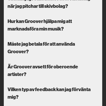
när jag pitchar till skivbolag?
Hur kan Groover hjälpa mig att
marknadsföra min musik?
Måste jag betala för att använda
Groover?
Är Groover avsett för oberoende
artister?
Vilken typ av feedback kan jag förvänta
mig?