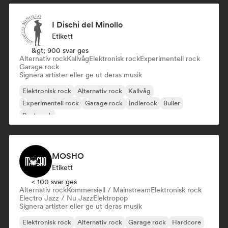
I Dischi del Minollo
Etikett
&gt; 900 svar ges
Alternativ rock
Kallvåg
Elektronisk rock
Experimentell rock
Garage rock
Signera artister eller ge ut deras musik
Elektronisk rock
Alternativ rock
Kallvåg
Experimentell rock
Garage rock
Indierock
Buller
Post punk
MOSHO
Etikett
< 100 svar ges
Alternativ rock
Kommersiell / Mainstream
Elektronisk rock
Electro Jazz / Nu Jazz
Elektropop
Signera artister eller ge ut deras musik
Elektronisk rock
Alternativ rock
Garage rock
Hardcore