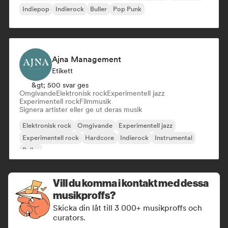
Indiepop
Indierock
Buller
Pop Punk
Ajna Management
Etikett
&gt; 500 svar ges
Omgivande
Elektronisk rock
Experimentell jazz
Experimentell rock
Filmmusik
Signera artister eller ge ut deras musik
Elektronisk rock
Omgivande
Experimentell jazz
Experimentell rock
Hardcore
Indierock
Instrumental
Buller
Vill du komma i kontakt med dessa
musikproffs?
Skicka din låt till 3 000+ musikproffs och
curators.