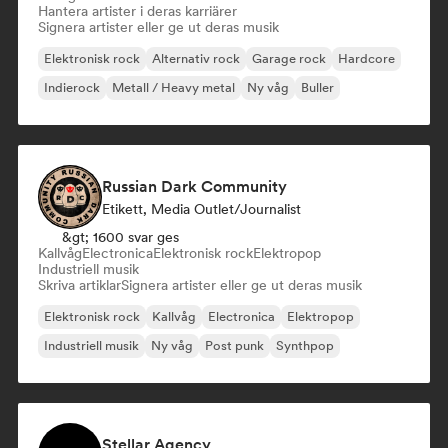
Hantera artister i deras karriärer
Signera artister eller ge ut deras musik
Elektronisk rock
Alternativ rock
Garage rock
Hardcore
Indierock
Metall / Heavy metal
Ny våg
Buller
Russian Dark Community
Etikett, Media Outlet/Journalist
&gt; 1600 svar ges
Kallvåg
Electronica
Elektronisk rock
Elektropop
Industriell musik
Skriva artiklar
Signera artister eller ge ut deras musik
Elektronisk rock
Kallvåg
Electronica
Elektropop
Industriell musik
Ny våg
Post punk
Synthpop
Stellar Agency