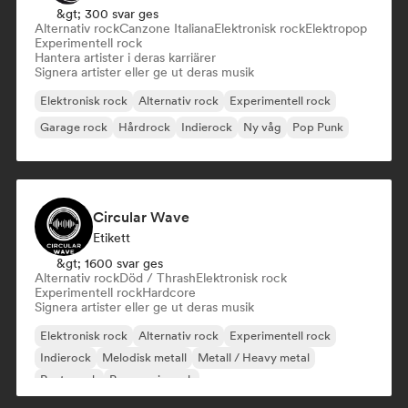
&gt; 300 svar ges
Alternativ rock
Canzone Italiana
Elektronisk rock
Elektropop
Experimentell rock
Hantera artister i deras karriärer
Signera artister eller ge ut deras musik
Elektronisk rock
Alternativ rock
Experimentell rock
Garage rock
Hårdrock
Indierock
Ny våg
Pop Punk
Circular Wave
Etikett
&gt; 1600 svar ges
Alternativ rock
Död / Thrash
Elektronisk rock
Experimentell rock
Hardcore
Signera artister eller ge ut deras musik
Elektronisk rock
Alternativ rock
Experimentell rock
Indierock
Melodisk metall
Metall / Heavy metal
Posta rock
Progressiv rock