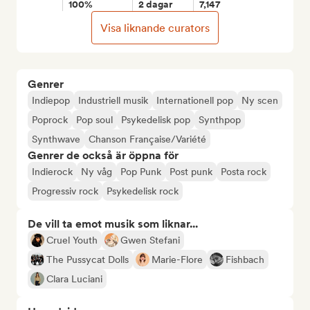
100%
2 dagar
7,147
Visa liknande curators
Genrer
Indiepop
Industriell musik
Internationell pop
Ny scen
Poprock
Pop soul
Psykedelisk pop
Synthpop
Synthwave
Chanson Française/Variété
Genrer de också är öppna för
Indierock
Ny våg
Pop Punk
Post punk
Posta rock
Progressiv rock
Psykedelisk rock
De vill ta emot musik som liknar...
Cruel Youth
Gwen Stefani
The Pussycat Dolls
Marie-Flore
Fishbach
Clara Luciani