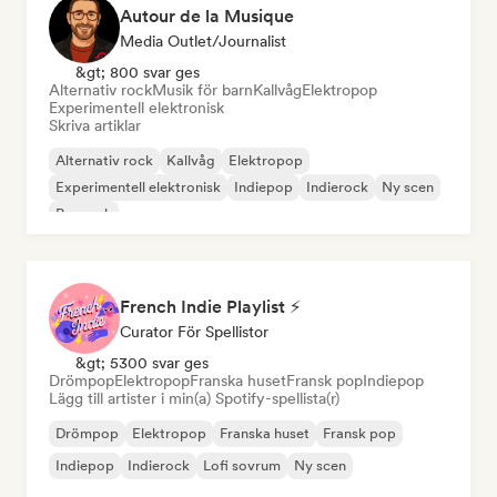
Autour de la Musique
Media Outlet/Journalist
&gt; 800 svar ges
Alternativ rock
Musik för barn
Kallvåg
Elektropop
Experimentell elektronisk
Skriva artiklar
Alternativ rock
Kallvåg
Elektropop
Experimentell elektronisk
Indiepop
Indierock
Ny scen
Poprock
French Indie Playlist ⚡
Curator För Spellistor
&gt; 5300 svar ges
Drömpop
Elektropop
Franska huset
Fransk pop
Indiepop
Lägg till artister i min(a) Spotify-spellista(r)
Drömpop
Elektropop
Franska huset
Fransk pop
Indiepop
Indierock
Lofi sovrum
Ny scen