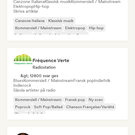
Canzone Italiana
Klassisk musik
Kommersiell / Mainstream
Elektropop
Hip-hop
Skriva artiklar
Canzone Italiana
Klassisk musik
Kommersiell / Mainstream
Elektropop
Hip-hop
Indiepop
Indierock
Internationell pop
Fréquence Verte
Radiostation
&gt; 12800 svar ges
Blues
Kommersiell / Mainstream
Fransk pop
Indiefolk
Indierock
Sända artister på radio
Kommersiell / Mainstream
Fransk pop
Ny scen
Poprock
Soft Pop/Ballad
Chanson Française/Variété
Blues
Indiefolk