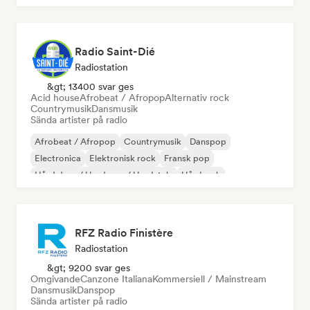
Radio Saint-Dié
Radiostation
&gt; 13400 svar ges
Acid house
Afrobeat / Afropop
Alternativ rock
Countrymusik
Dansmusik
Sända artister på radio
Afrobeat / Afropop
Countrymusik
Danspop
Electronica
Elektronisk rock
Fransk pop
Hård dans / Hardcore / Hardstyle
Hårdrock
RFZ Radio Finistère
Radiostation
&gt; 9200 svar ges
Omgivande
Canzone Italiana
Kommersiell / Mainstream
Dansmusik
Danspop
Sända artister på radio