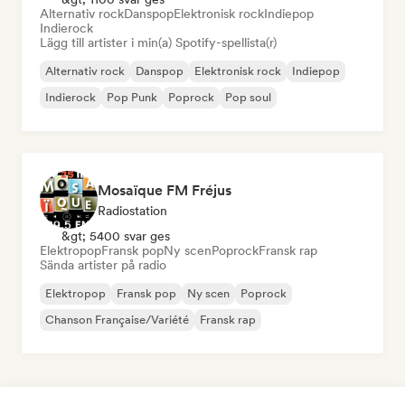
Alternativ rock
Danspop
Elektronisk rock
Indiepop
Indierock
Lägg till artister i min(a) Spotify-spellista(r)
Alternativ rock
Danspop
Elektronisk rock
Indiepop
Indierock
Pop Punk
Poprock
Pop soul
Mosaïque FM Fréjus
Radiostation
&gt; 5400 svar ges
Elektropop
Fransk pop
Ny scen
Poprock
Fransk rap
Sända artister på radio
Elektropop
Fransk pop
Ny scen
Poprock
Chanson Française/Variété
Fransk rap