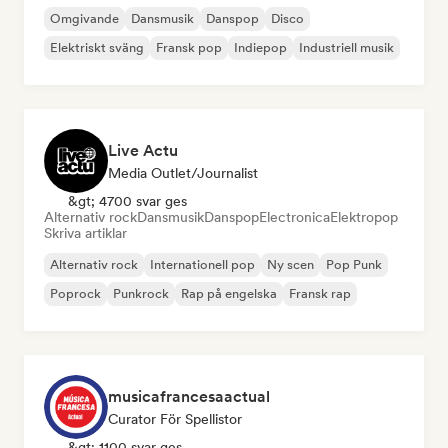
Omgivande
Dansmusik
Danspop
Disco
Elektriskt sväng
Fransk pop
Indiepop
Industriell musik
Live Actu
Media Outlet/Journalist
&gt; 4700 svar ges
Alternativ rock
Dansmusik
Danspop
Electronica
Elektropop
Skriva artiklar
Alternativ rock
Internationell pop
Ny scen
Pop Punk
Poprock
Punkrock
Rap på engelska
Fransk rap
musicafrancesaactual
Curator För Spellistor
&gt; 1100 svar ges