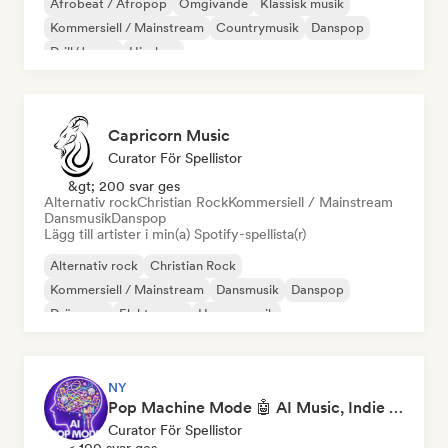
Afrobeat / Afropop
Omgivande
Klassisk musik
Kommersiell / Mainstream
Countrymusik
Danspop
Drill/Jersey
Hip-hop
Capricorn Music
Curator För Spellistor
&gt; 200 svar ges
Alternativ rock
Christian Rock
Kommersiell / Mainstream
Dansmusik
Danspop
Lägg till artister i min(a) Spotify-spellista(r)
Alternativ rock
Christian Rock
Kommersiell / Mainstream
Dansmusik
Danspop
Drömpop
Elektropop
House-musik
NY
Pop Machine Mode 🤖 AI Music, Indie Pop & Dream Pop
Curator För Spellistor