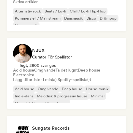
Skriva artiklar
Alternativ rock
Beats / Lo-fi
Chill / Lo-fi Hip-Hop
Kommersiell / Mainstream
Dansmusik
Disco
Drömpop
House-musik
N3UX
Curator För Spellistor
&gt; 2800 svar ges
Acid house
Omgivande
Ta det lugnt
Deep house
Electronica
Lägg till artister i min(a) Spotify-spellista(r)
Acid house
Omgivande
Deep house
House-musik
Indie-dans
Melodisk & progressiv house
Minimal
Organisk House / Downtempo
Sungate Records