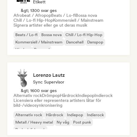
Etikett
&gt; 1300 svar ges
Afrobeat / Afropop
Beats / Lo-fi
Bossa nova
Chill / Lo-fi Hip-Hop
Kommersiell / Mainstream
Signera artister eller ge ut deras musik
Beats / Lo-fi
Bossa nova
Chill / Lo-fi Hip-Hop
Kommersiell / Mainstream
Dancehall
Danspop
Hip-hop
Pop soul
Lorenzo Lautz
Sync Supervisor
&gt; 1600 svar ges
Alternativ rock
Drömpop
Hårdrock
Indiepop
Indierock
Licensiera eller representera artisters låtar för
bild-/videosynkronisering
Alternativ rock
Hårdrock
Indiepop
Indierock
Metall / Heavy metal
Ny våg
Post punk
Psykedelisk rock