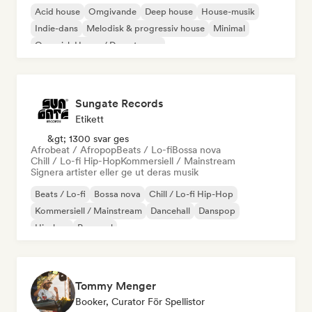
Acid house
Omgivande
Deep house
House-musik
Indie-dans
Melodisk & progressiv house
Minimal
Organisk House / Downtempo
Sungate Records
Etikett
&gt; 1300 svar ges
Afrobeat / Afropop
Beats / Lo-fi
Bossa nova
Chill / Lo-fi Hip-Hop
Kommersiell / Mainstream
Signera artister eller ge ut deras musik
Beats / Lo-fi
Bossa nova
Chill / Lo-fi Hip-Hop
Kommersiell / Mainstream
Dancehall
Danspop
Hip-hop
Pop soul
Tommy Menger
Booker, Curator För Spellistor