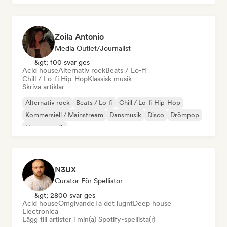
Zoila Antonio
Media Outlet/Journalist
&gt; 100 svar ges
Acid house
Alternativ rock
Beats / Lo-fi
Chill / Lo-fi Hip-Hop
Klassisk musik
Skriva artiklar
Alternativ rock
Beats / Lo-fi
Chill / Lo-fi Hip-Hop
Kommersiell / Mainstream
Dansmusik
Disco
Drömpop
House-musik
N3UX
Curator För Spellistor
&gt; 2800 svar ges
Acid house
Omgivande
Ta det lugnt
Deep house
Electronica
Lägg till artister i min(a) Spotify-spellista(r)