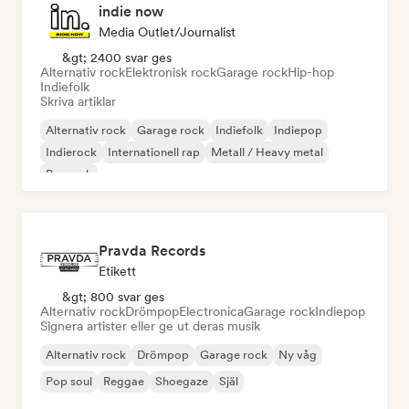
indie now
Media Outlet/Journalist
&gt; 2400 svar ges
Alternativ rock
Elektronisk rock
Garage rock
Hip-hop
Indiefolk
Skriva artiklar
Alternativ rock
Garage rock
Indiefolk
Indiepop
Indierock
Internationell rap
Metall / Heavy metal
Poprock
Pravda Records
Etikett
&gt; 800 svar ges
Alternativ rock
Drömpop
Electronica
Garage rock
Indiepop
Signera artister eller ge ut deras musik
Alternativ rock
Drömpop
Garage rock
Ny våg
Pop soul
Reggae
Shoegaze
Själ