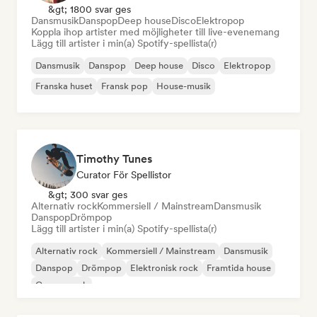
&gt; 1800 svar ges
Dansmusik
Danspop
Deep house
Disco
Elektropop
Koppla ihop artister med möjligheter till live-evenemang
Lägg till artister i min(a) Spotify-spellista(r)
Dansmusik
Danspop
Deep house
Disco
Elektropop
Franska huset
Fransk pop
House-musik
Timothy Tunes
Curator För Spellistor
&gt; 300 svar ges
Alternativ rock
Kommersiell / Mainstream
Dansmusik
Danspop
Drömpop
Lägg till artister i min(a) Spotify-spellista(r)
Alternativ rock
Kommersiell / Mainstream
Dansmusik
Danspop
Drömpop
Elektronisk rock
Framtida house
Garage rock