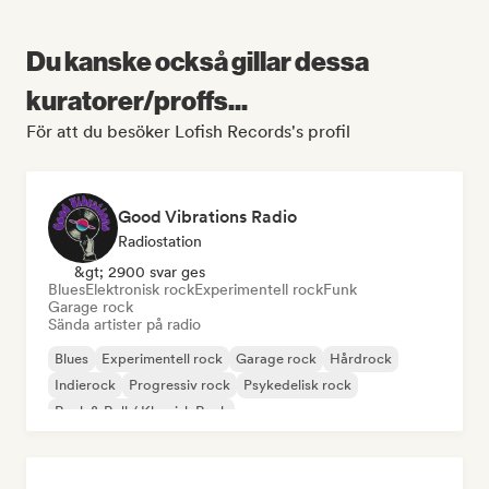
Du kanske också gillar dessa
kuratorer/proffs...
För att du besöker Lofish Records's profil
Good Vibrations Radio
Radiostation
&gt; 2900 svar ges
Blues
Elektronisk rock
Experimentell rock
Funk
Garage rock
Sända artister på radio
Blues
Experimentell rock
Garage rock
Hårdrock
Indierock
Progressiv rock
Psykedelisk rock
Rock & Roll / Klassisk Rock