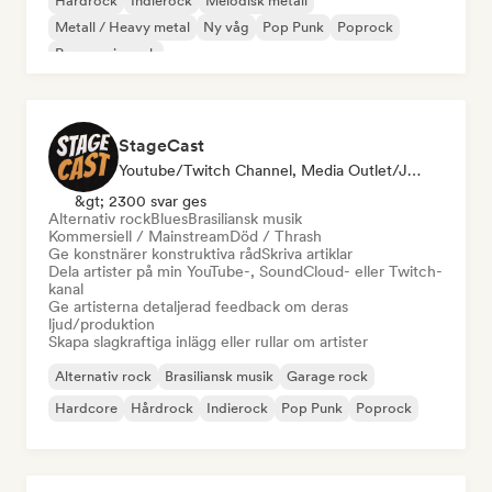
Hårdrock
Indierock
Melodisk metall
Metall / Heavy metal
Ny våg
Pop Punk
Poprock
Progressiv rock
StageCast
Youtube/Twitch Channel, Media Outlet/Journalist, Mentor, Influencer I Sociala Medier, Ljudexpert
&gt; 2300 svar ges
Alternativ rock
Blues
Brasiliansk musik
Kommersiell / Mainstream
Död / Thrash
Ge konstnärer konstruktiva råd
Skriva artiklar
Dela artister på min YouTube-, SoundCloud- eller Twitch-
kanal
Ge artisterna detaljerad feedback om deras
ljud/produktion
Skapa slagkraftiga inlägg eller rullar om artister
Alternativ rock
Brasiliansk musik
Garage rock
Hardcore
Hårdrock
Indierock
Pop Punk
Poprock