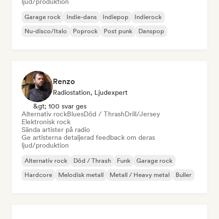
ljud/produktion
Garage rock
Indie-dans
Indiepop
Indierock
Nu-disco/Italo
Poprock
Post punk
Danspop
Renzo
Radiostation, Ljudexpert
&gt; 100 svar ges
Alternativ rock
Blues
Död / Thrash
Drill/Jersey
Elektronisk rock
Sända artister på radio
Ge artisterna detaljerad feedback om deras
ljud/produktion
Alternativ rock
Död / Thrash
Funk
Garage rock
Hardcore
Melodisk metall
Metall / Heavy metal
Buller