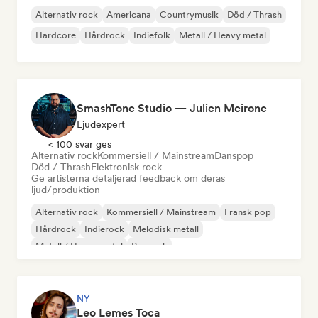
Alternativ rock
Americana
Countrymusik
Död / Thrash
Hardcore
Hårdrock
Indiefolk
Metall / Heavy metal
SmashTone Studio — Julien Meirone
Ljudexpert
< 100 svar ges
Alternativ rock
Kommersiell / Mainstream
Danspop
Död / Thrash
Elektronisk rock
Ge artisterna detaljerad feedback om deras
ljud/produktion
Alternativ rock
Kommersiell / Mainstream
Fransk pop
Hårdrock
Indierock
Melodisk metall
Metall / Heavy metal
Poprock
NY
Leo Lemes Toca