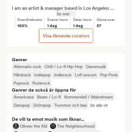
I am an artist & manager based in Los Angeles ...
Se mer
Svarsfrekvens
Svarar inom
Delar inom
Givna svar
100%
1 dag
1 dag
57
Visa liknande curators
Genrer
Alternativ rock
Chill / Lo-fi Hip-Hop
Dansmusik
Hårdrock
Indiepop
Indierock
Lofi sovrum
Pop Punk
Poprock
Punkrock
Genrer de också är öppna för
Americana
Beats / Lo-fi
Kommersiell / Mainstream
Danspop
Drömpop
Trummor och bas
Se alla +9
De vill ta emot musik som liknar...
Olivver the Kid
The Neighbourhood