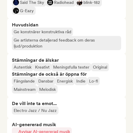
Said The Sky
Radiohead
blink-182
G-Eazy
Huvudsidan
Ge konstnärer konstruktiva råd
Ge artisterna detaljerad feedback om deras
ljud/produktion
Stämningar de älskar
Autentisk
Kreativt
Meningsfulla texter
Original
Stämningar de också är öppna för
Fängslande
Dansbar
Energisk
Indie
Lo-fi
Mainstream
Melodisk
De vill inte ta emot...
Electro Jazz / Nu Jazz
AI-genererad musik
Avvisar AI-genererad musik