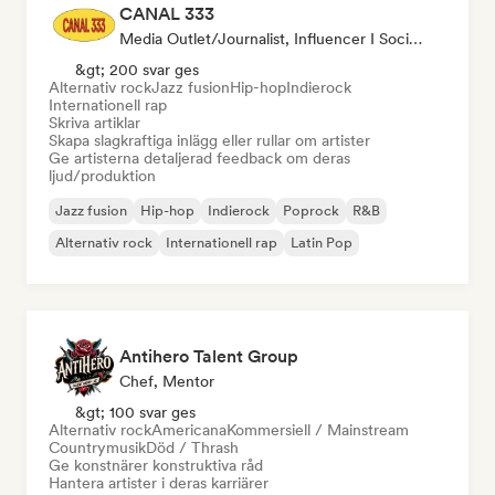
CANAL 333
Media Outlet/Journalist, Influencer I Sociala Medier, Ljudexpert
&gt; 200 svar ges
Alternativ rock
Jazz fusion
Hip-hop
Indierock
Internationell rap
Skriva artiklar
Skapa slagkraftiga inlägg eller rullar om artister
Ge artisterna detaljerad feedback om deras
ljud/produktion
Jazz fusion
Hip-hop
Indierock
Poprock
R&B
Alternativ rock
Internationell rap
Latin Pop
Antihero Talent Group
Chef, Mentor
&gt; 100 svar ges
Alternativ rock
Americana
Kommersiell / Mainstream
Countrymusik
Död / Thrash
Ge konstnärer konstruktiva råd
Hantera artister i deras karriärer