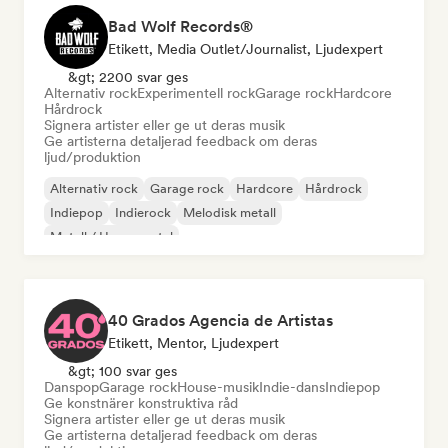
Bad Wolf Records®
Etikett, Media Outlet/Journalist, Ljudexpert
&gt; 2200 svar ges
Alternativ rock
Experimentell rock
Garage rock
Hardcore
Hårdrock
Signera artister eller ge ut deras musik
Ge artisterna detaljerad feedback om deras
ljud/produktion
Alternativ rock
Garage rock
Hardcore
Hårdrock
Indiepop
Indierock
Melodisk metall
Metall / Heavy metal
40 Grados Agencia de Artistas
Etikett, Mentor, Ljudexpert
&gt; 100 svar ges
Danspop
Garage rock
House-musik
Indie-dans
Indiepop
Ge konstnärer konstruktiva råd
Signera artister eller ge ut deras musik
Ge artisterna detaljerad feedback om deras