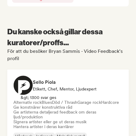
Du kanske också gillar dessa
kuratorer/proffs...
För att du besöker Bryan Sammis - Video Feedback's
profil
Sello Piola
Etikett, Chef, Mentor, Ljudexpert
&gt; 1300 svar ges
Alternativ rock
Blues
Död / Thrash
Garage rock
Hardcore
Ge konstnärer konstruktiva råd
Ge artisterna detaljerad feedback om deras
ljud/produktion
Signera artister eller ge ut deras musik
Hantera artister i deras karriärer