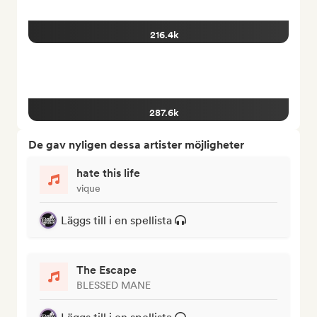
216.4k
287.6k
De gav nyligen dessa artister möjligheter
hate this life
vique
Läggs till i en spellista
The Escape
BLESSED MANE