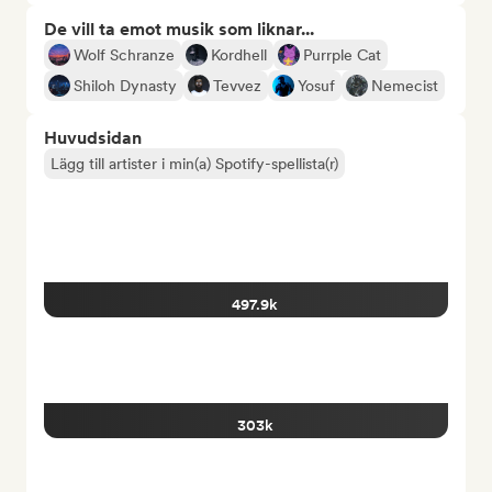
De vill ta emot musik som liknar...
Wolf Schranze
Kordhell
Purrple Cat
Shiloh Dynasty
Tevvez
Yosuf
Nemecist
Huvudsidan
Lägg till artister i min(a) Spotify-spellista(r)
497.9k
303k