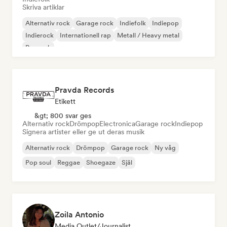
Skriva artiklar
Alternativ rock
Garage rock
Indiefolk
Indiepop
Indierock
Internationell rap
Metall / Heavy metal
Poprock
Pravda Records
Etikett
&gt; 800 svar ges
Alternativ rock
Drömpop
Electronica
Garage rock
Indiepop
Signera artister eller ge ut deras musik
Alternativ rock
Drömpop
Garage rock
Ny våg
Pop soul
Reggae
Shoegaze
Själ
Zoila Antonio
Media Outlet/Journalist