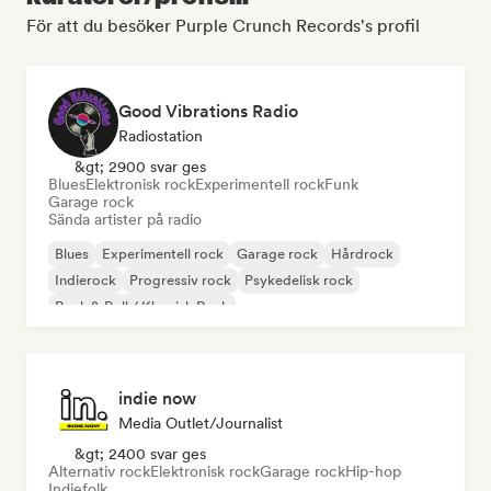
För att du besöker Purple Crunch Records's profil
Good Vibrations Radio
Radiostation
&gt; 2900 svar ges
Blues
Elektronisk rock
Experimentell rock
Funk
Garage rock
Sända artister på radio
Blues
Experimentell rock
Garage rock
Hårdrock
Indierock
Progressiv rock
Psykedelisk rock
Rock & Roll / Klassisk Rock
indie now
Media Outlet/Journalist
&gt; 2400 svar ges
Alternativ rock
Elektronisk rock
Garage rock
Hip-hop
Indiefolk