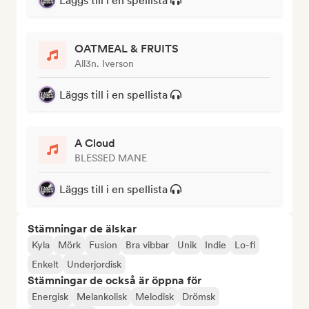
Läggs till i en spellista
OATMEAL & FRUITS
All3n. Iverson
Läggs till i en spellista
A Cloud
BLESSED MANE
Läggs till i en spellista
Stämningar de älskar
Kyla
Mörk
Fusion
Bra vibbar
Unik
Indie
Lo-fi
Enkelt
Underjordisk
Stämningar de också är öppna för
Energisk
Melankolisk
Melodisk
Drömsk