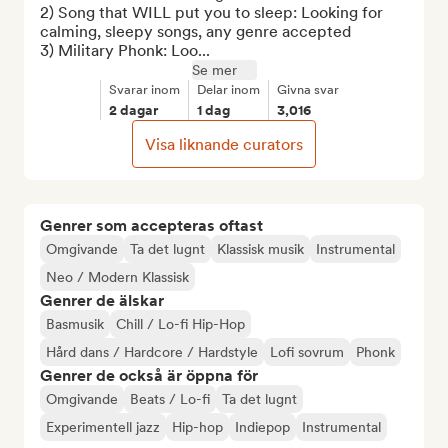
2) Song that WILL put you to sleep: Looking for 
calming, sleepy songs, any genre accepted

3) Military Phonk: Loo...
Se mer
Svarar inom
Delar inom
Givna svar
2 dagar
1 dag
3,016
Visa liknande curators
Genrer som accepteras oftast
Omgivande
Ta det lugnt
Klassisk musik
Instrumental
Neo / Modern Klassisk
Genrer de älskar
Basmusik
Chill / Lo-fi Hip-Hop
Hård dans / Hardcore / Hardstyle
Lofi sovrum
Phonk
Genrer de också är öppna för
Omgivande
Beats / Lo-fi
Ta det lugnt
Experimentell jazz
Hip-hop
Indiepop
Instrumental