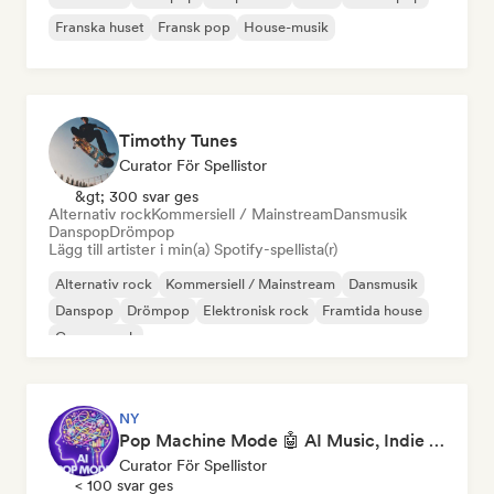
Franska huset
Fransk pop
House-musik
Timothy Tunes
Curator För Spellistor
&gt; 300 svar ges
Alternativ rock
Kommersiell / Mainstream
Dansmusik
Danspop
Drömpop
Lägg till artister i min(a) Spotify-spellista(r)
Alternativ rock
Kommersiell / Mainstream
Dansmusik
Danspop
Drömpop
Elektronisk rock
Framtida house
Garage rock
NY
Pop Machine Mode 🤖 AI Music, Indie Pop & Dream Pop
Curator För Spellistor
< 100 svar ges