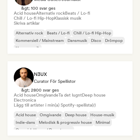
&gt; 100 svar ges
Acid house
Alternativ rock
Beats / Lo-fi
Chill / Lo-fi Hip-Hop
Klassisk musik
Skriva artiklar
Alternativ rock
Beats / Lo-fi
Chill / Lo-fi Hip-Hop
Kommersiell / Mainstream
Dansmusik
Disco
Drömpop
House-musik
N3UX
Curator För Spellistor
&gt; 2800 svar ges
Acid house
Omgivande
Ta det lugnt
Deep house
Electronica
Lägg till artister i min(a) Spotify-spellista(r)
Acid house
Omgivande
Deep house
House-musik
Indie-dans
Melodisk & progressiv house
Minimal
Organisk House / Downtempo