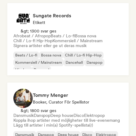
Sungate Records
Etikett
&gt; 1300 svar ges
Afrobeat / Afropop
Beats / Lo-fi
Bossa nova
Chill / Lo-fi Hip-Hop
Kommersiell / Mainstream
Signera artister eller ge ut deras musik
Beats / Lo-fi
Bossa nova
Chill / Lo-fi Hip-Hop
Kommersiell / Mainstream
Dancehall
Danspop
Hip-hop
Pop soul
Tommy Menger
Booker, Curator För Spellistor
&gt; 1800 svar ges
Dansmusik
Danspop
Deep house
Disco
Elektropop
Koppla ihop artister med möjligheter till live-evenemang
Lägg till artister i min(a) Spotify-spellista(r)
Dansmusik
Danspop
Deep house
Disco
Elektropop