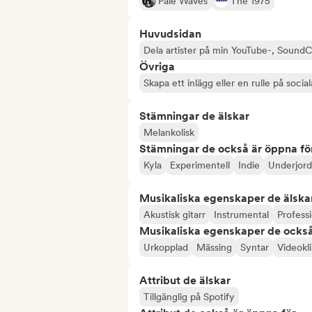
Pale Waves
The 1975
Huvudsidan
Dela artister på min YouTube-, SoundC
Övriga
Skapa ett inlägg eller en rulle på socia
Stämningar de älskar
Melankolisk
Stämningar de också är öppna fö
Kyla
Experimentell
Indie
Underjord
Musikaliska egenskaper de älska
Akustisk gitarr
Instrumental
Profess
Musikaliska egenskaper de också
Urkopplad
Mässing
Syntar
Videokl
Attribut de älskar
Tillgänglig på Spotify