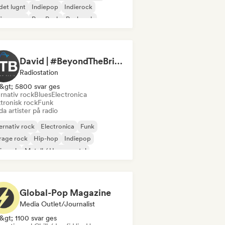
det lugnt
Indiepop
Indierock
i sovrum
Pop Punk
Punkrock
David | #BeyondTheBridge on Raw Radio |
Radiostation
&gt; 5800 svar ges
rnativ rock
Blues
Electronica
tronisk rock
Funk
a artister på radio
ernativ rock
Electronica
Funk
rage rock
Hip-hop
Indiepop
ierock
Metall / Heavy metal
Global-Pop Magazine
Media Outlet/Journalist
&gt; 1100 svar ges