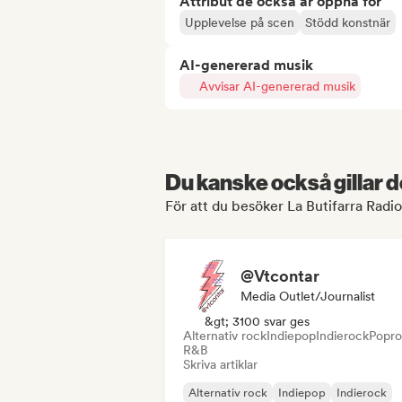
Attribut de också är öppna för
Upplevelse på scen
Stödd konstnär
AI-genererad musik
Avvisar AI-genererad musik
Du kanske också gillar d
För att du besöker La Butifarra Radio'
@Vtcontar
Media Outlet/Journalist
&gt; 3100 svar ges
Alternativ rock
Indiepop
Indierock
Popr
R&B
Skriva artiklar
Alternativ rock
Indiepop
Indierock