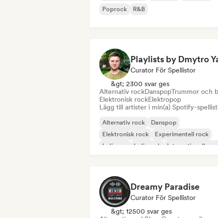
Poprock
R&B
Curator För Spellistor
&gt; 2300 svar ges
Alternativ rock
Danspop
Trummor och b
Elektronisk rock
Elektropop
Lägg till artister i min(a) Spotify-spellist
Alternativ rock
Danspop
Elektronisk rock
Experimentell rock
Indiepop
Indierock
Internationell pop
Pop soul
Dreamy Paradise
Curator För Spellistor
&gt; 12500 svar ges