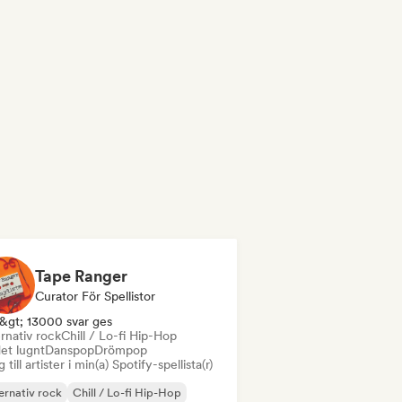
Tape Ranger
Curator För Spellistor
&gt; 13000 svar ges
rnativ rock
Chill / Lo-fi Hip-Hop
et lugnt
Danspop
Drömpop
 till artister i min(a) Spotify-spellista(r)
ernativ rock
Chill / Lo-fi Hip-Hop