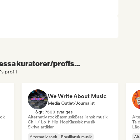
essa kuratorer/proffs...
s profil
We Write About Music
Media Outlet/Journalist
&gt; 7500 svar ges
ock
Alternativ rock
Basmusik
Brasiliansk musik
Alte
Chill / Lo-fi Hip-Hop
Klassisk musik
Ta d
Skriva artiklar
Lägg
Alternativ rock
Brasiliansk musik
Alt