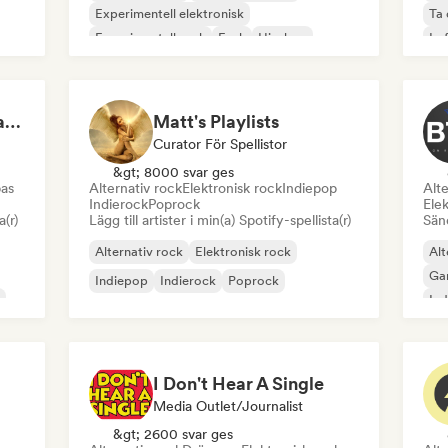
Experimentell elektronisk
Ta 
Experimentell rock
Funk
Hip-hop
Lof
House-musik
Indiepop
Playlists by Dmytro Yaremchuk
Matt's Playlists
Curator För Spellistor
&gt; 8000 svar ges
as
Alternativ rock
Elektronisk rock
Indiepop
Alte
Indierock
Poprock
Elek
a(r)
Lägg till artister i min(a) Spotify-spellista(r)
Sänd
Alternativ rock
Elektronisk rock
Alt
Ga
Indiepop
Indierock
Poprock
Ind
I Don't Hear A Single
Media Outlet/Journalist
&gt; 2600 svar ges