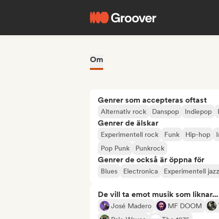
Om
Genrer som accepteras oftast
Alternativ rock
Danspop
Indiepop
Genrer de älskar
Experimentell rock
Funk
Hip-hop
Pop Punk
Punkrock
Genrer de också är öppna för
Blues
Electronica
Experimentell jaz
De vill ta emot musik som liknar...
José Madero
MF DOOM