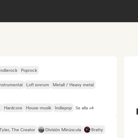
Indierock
Poprock
Instrumental
Lofi sovrum
Metall / Heavy metal
z
Hardcore
House-musik
Indiepop
Se alla +4
Tyler, The Creator
División Minúscula
Bratty