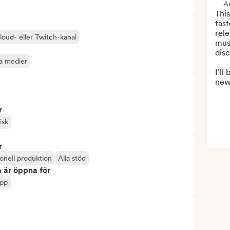
Au
This
tast
rele
loud- eller Twitch-kanal
musi
disc
la medier
I'll
news
r
isk
r
ionell produktion
Alla stöd
 är öppna för
ipp