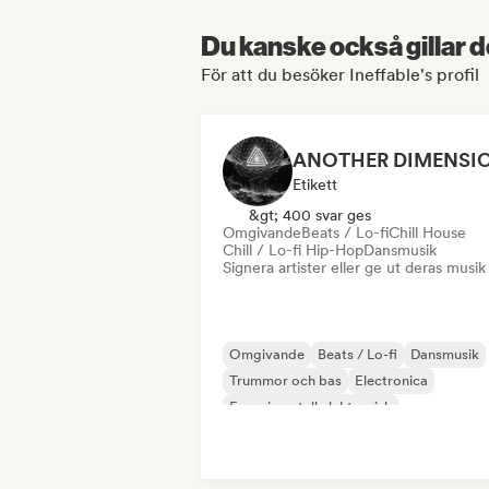
Du kanske också gillar d
För att du besöker Ineffable's profil
Etikett
&gt; 400 svar ges
Omgivande
Beats / Lo-fi
Chill House
Chill / Lo-fi Hip-Hop
Dansmusik
Signera artister eller ge ut deras musik
Omgivande
Beats / Lo-fi
Dansmusik
Trummor och bas
Electronica
Experimentell elektronisk
Experimentell jazz
Filmmusik