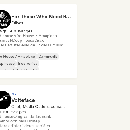
For Those Who Need Records
Etikett
&gt; 300 svar ges
d house
Afro House / Amapiano
smusik
Deep house
Disco
era artister eller ge ut deras musik
ro House / Amapiano
Dansmusik
ep house
Electronica
erimentell elektronisk
ky / Jackin House
House-musik
ie-dans
NY
Volteface
Chef, Media Outlet/Journalist, Mentor
< 100 svar ges
d house
Omgivande
Basmusik
mmor och bas
Dubstep
era artister i deras karriärer