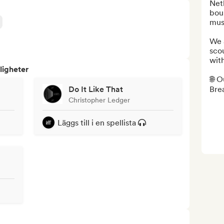
Netl
bou
musi
We a
scou
with
ligheter
🌐 O
Do It Like That
Brea
Christopher Ledger
Läggs till i en spellista