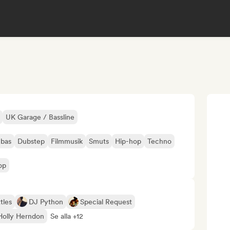
UK Garage / Bassline
bas
Dubstep
Filmmusik
Smuts
Hip-hop
Techno
op
tles
DJ Python
Special Request
Holly Herndon
Se alla +12