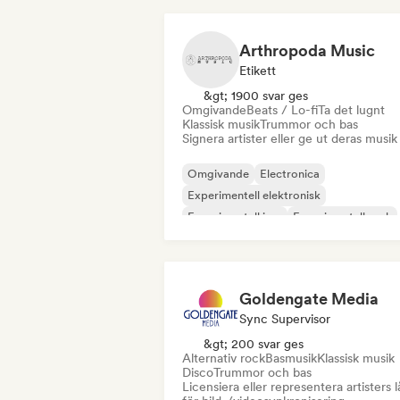
Arthropoda Music
Etikett
&gt; 1900 svar ges
Omgivande
Beats / Lo-fi
Ta det lugnt
Klassisk musik
Trummor och bas
Signera artister eller ge ut deras musik
Omgivande
Electronica
Experimentell elektronisk
Experimentell jazz
Experimentell rock
Filmmusik
Industriell musik
Buller
Goldengate Media
Sync Supervisor
&gt; 200 svar ges
Alternativ rock
Basmusik
Klassisk musik
Disco
Trummor och bas
Licensiera eller representera artisters l