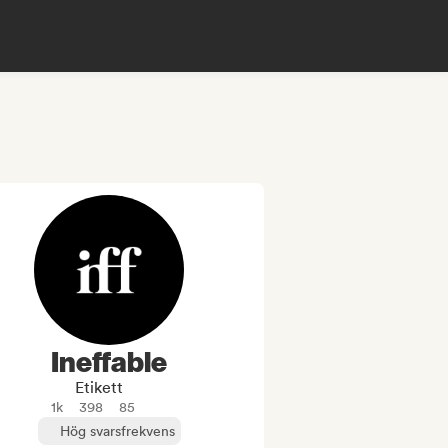
Ineffable
Etikett
1k
398
85
Hög svarsfrekvens