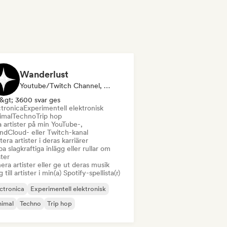
Wanderlust
Youtube/Twitch Channel, Etikett, Chef, Curator För Spellistor, Influencer I Sociala Medier
&gt; 3600 svar ges
ctronica
Experimentell elektronisk
imal
Techno
Trip hop
 artister på min YouTube-,
ndCloud- eller Twitch-kanal
era artister i deras karriärer
a slagkraftiga inlägg eller rullar om
ster
era artister eller ge ut deras musik
 till artister i min(a) Spotify-spellista(r)
ctronica
Experimentell elektronisk
nimal
Techno
Trip hop