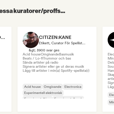
essa kuratorer/proffs...
ANOTHER DIMENSION MUSIC
CITIZEN:KANE
Etikett, Curator För Spellistor, Radiostation
&gt; 3900 svar ges
Acid house
Omgivande
Basmusik
Ele
Beats / Lo-fi
Trummor och bas
Min
Sända artister på radio
Dela
Signera artister eller ge ut deras musik
Sou
Lägg till artister i min(a) Spotify-spellista(r)
Hant
Skap
arti
Sign
Acid house
Omgivande
Electronica
Lägg
Experimentell elektronisk
Ele
Experimentell jazz
Experimentell rock
Mi
Synthwave
Techno