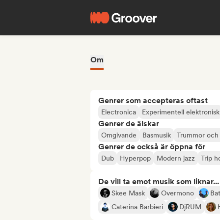
Om
Genrer som accepteras oftast
Electronica
Experimentell elektronisk
Genrer de älskar
Omgivande
Basmusik
Trummor och 
Genrer de också är öppna för
Dub
Hyperpop
Modern jazz
Trip h
De vill ta emot musik som liknar...
Skee Mask
Overmono
Bat
Caterina Barbieri
DjRUM