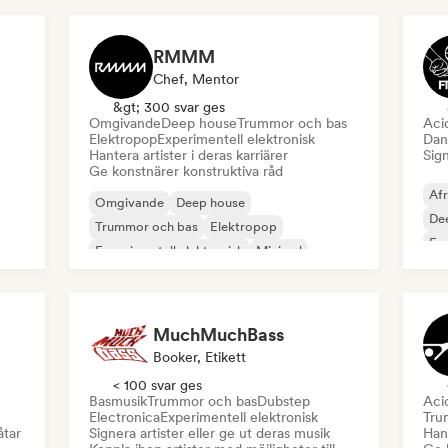
RMMM
Chef, Mentor
&gt; 300 svar ges
Omgivande
Deep house
Trummor och bas
Aci
Elektropop
Experimentell elektronisk
Dan
Hantera artister i deras karriärer
Sign
Ge konstnärer konstruktiva råd
Af
Omgivande
Deep house
De
Trummor och bas
Elektropop
Exp
Experimentell elektronisk
Minimal
Fun
Organisk House / Downtempo
Ind
Synthwave
MuchMuchBass
Booker, Etikett
< 100 svar ges
Basmusik
Trummor och bas
Dubstep
Aci
Electronica
Experimentell elektronisk
Tru
åtar
Signera artister eller ge ut deras musik
Hant