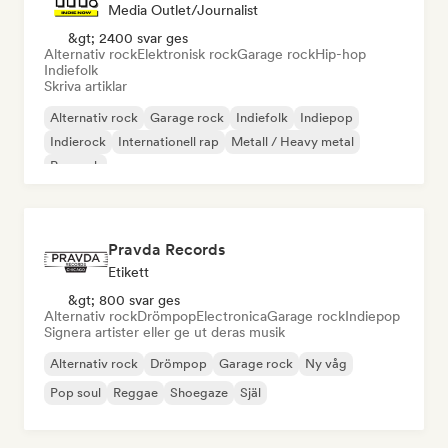
Media Outlet/Journalist
&gt; 2400 svar ges
Alternativ rock
Elektronisk rock
Garage rock
Hip-hop
Indiefolk
Skriva artiklar
Alternativ rock
Garage rock
Indiefolk
Indiepop
Indierock
Internationell rap
Metall / Heavy metal
Poprock
Pravda Records
Etikett
&gt; 800 svar ges
Alternativ rock
Drömpop
Electronica
Garage rock
Indiepop
Signera artister eller ge ut deras musik
Alternativ rock
Drömpop
Garage rock
Ny våg
Pop soul
Reggae
Shoegaze
Själ