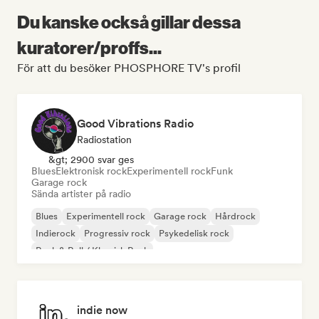
Du kanske också gillar dessa
kuratorer/proffs...
För att du besöker PHOSPHORE TV's profil
Good Vibrations Radio
Radiostation
&gt; 2900 svar ges
Blues
Elektronisk rock
Experimentell rock
Funk
Garage rock
Sända artister på radio
Blues
Experimentell rock
Garage rock
Hårdrock
Indierock
Progressiv rock
Psykedelisk rock
Rock & Roll / Klassisk Rock
indie now