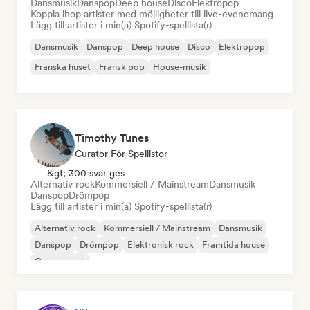
Dansmusik
Danspop
Deep house
Disco
Elektropop
Koppla ihop artister med möjligheter till live-evenemang
Lägg till artister i min(a) Spotify-spellista(r)
Dansmusik
Danspop
Deep house
Disco
Elektropop
Franska huset
Fransk pop
House-musik
Timothy Tunes
Curator För Spellistor
&gt; 300 svar ges
Alternativ rock
Kommersiell / Mainstream
Dansmusik
Danspop
Drömpop
Lägg till artister i min(a) Spotify-spellista(r)
Alternativ rock
Kommersiell / Mainstream
Dansmusik
Danspop
Drömpop
Elektronisk rock
Framtida house
Garage rock