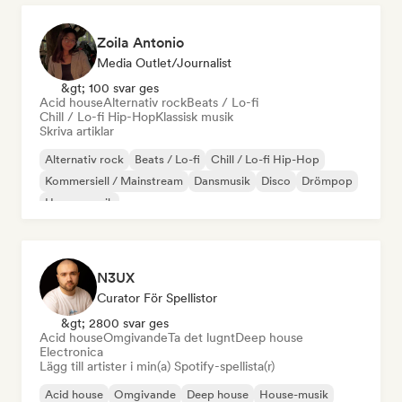
Zoila Antonio
Media Outlet/Journalist
&gt; 100 svar ges
Acid house
Alternativ rock
Beats / Lo-fi
Chill / Lo-fi Hip-Hop
Klassisk musik
Skriva artiklar
Alternativ rock
Beats / Lo-fi
Chill / Lo-fi Hip-Hop
Kommersiell / Mainstream
Dansmusik
Disco
Drömpop
House-musik
N3UX
Curator För Spellistor
&gt; 2800 svar ges
Acid house
Omgivande
Ta det lugnt
Deep house
Electronica
Lägg till artister i min(a) Spotify-spellista(r)
Acid house
Omgivande
Deep house
House-musik