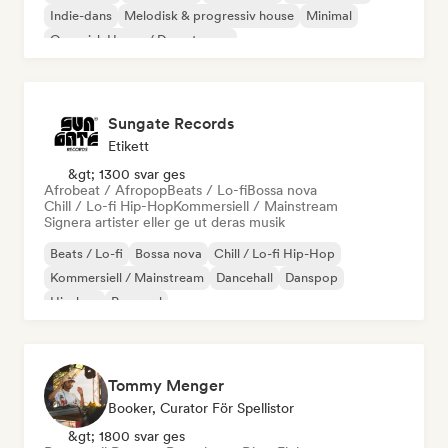
Indie-dans
Melodisk & progressiv house
Minimal
Organisk House / Downtempo
Sungate Records
Etikett
&gt; 1300 svar ges
Afrobeat / Afropop
Beats / Lo-fi
Bossa nova
Chill / Lo-fi Hip-Hop
Kommersiell / Mainstream
Signera artister eller ge ut deras musik
Beats / Lo-fi
Bossa nova
Chill / Lo-fi Hip-Hop
Kommersiell / Mainstream
Dancehall
Danspop
Hip-hop
Pop soul
Tommy Menger
Booker, Curator För Spellistor
&gt; 1800 svar ges