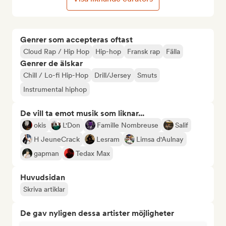
Genrer som accepteras oftast
Cloud Rap / Hip Hop
Hip-hop
Fransk rap
Fälla
Genrer de älskar
Chill / Lo-fi Hip-Hop
Drill/Jersey
Smuts
Instrumental hiphop
De vill ta emot musik som liknar...
okis
L'Don
Famille Nombreuse
Salif
H JeuneCrack
Lesram
Limsa d'Aulnay
gapman
Tedax Max
Huvudsidan
Skriva artiklar
De gav nyligen dessa artister möjligheter