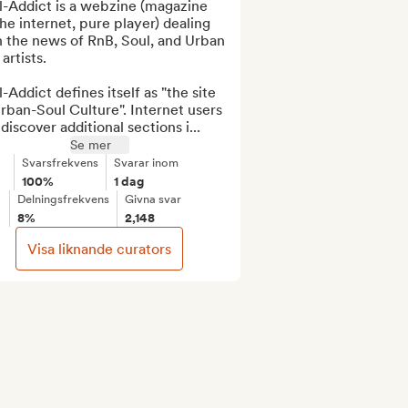
-Addict is a webzine (magazine 
he internet, pure player) dealing 
 the news of RnB, Soul, and Urban 
artists.

-Addict defines itself as "the site 
rban-Soul Culture". Internet users 
discover additional sections i...
Se mer
Svarsfrekvens
Svarar inom
100%
1 dag
Delningsfrekvens
Givna svar
8%
2,148
Visa liknande curators