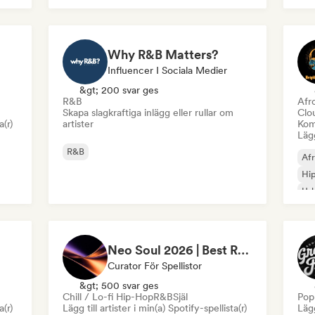
Why R&B Matters?
Influencer I Sociala Medier
&gt; 200 svar ges
R&B
Afr
Skapa slagkraftiga inlägg eller rullar om
Clo
a(r)
artister
Kom
Lägg
R&B
Af
Hi
Ur
Neo Soul 2026 | Best R&B Playlist Intimate & Sexy
Curator För Spellistor
&gt; 500 svar ges
Chill / Lo-fi Hip-Hop
R&B
Själ
Pop
a(r)
Lägg till artister i min(a) Spotify-spellista(r)
Lägg