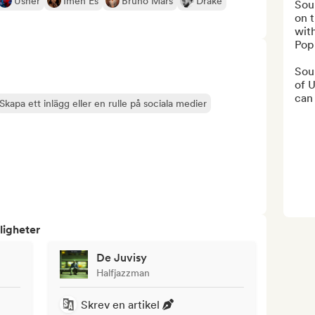
Usher
Imen Es
Bruno Mars
Drake
Soul
on t
with
Pop 
Soul
of U
can 
Skapa ett inlägg eller en rulle på sociala medier
ligheter
De Juvisy
Halfjazzman
Skrev en artikel