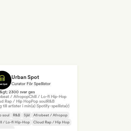
Urban Spot
Curator För Spellistor
&gt; 2300 svar ges
obeat / Afropop
Chill / Lo-fi Hip-Hop
ud Rap / Hip Hop
Pop soul
R&B
 till artister i min(a) Spotify-spellista(r)
 soul
R&B
Själ
Afrobeat / Afropop
ll / Lo-fi Hip-Hop
Cloud Rap / Hip Hop
ban pop