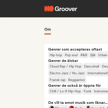
Om
Genrer som accepteras oftast
Hip-hop
Pop soul
R&B
Själ
Urban
Genrer de älskar
Cloud Rap / Hip Hop
Dancehall
Deu
Electro Jazz / Nu Jazz
Internationell
Fransk rap
Reggaeton
Genrer de också är öppna för
Chill / Lo-fi Hip-Hop
Funk
Instrume
De vill ta emot musik som liknar...