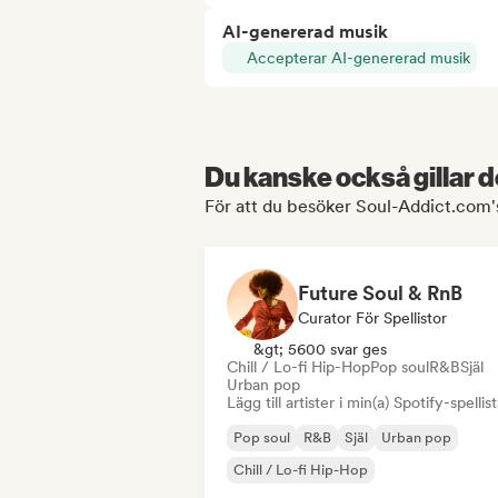
AI-genererad musik
Accepterar AI-genererad musik
Du kanske också gillar d
För att du besöker Soul-Addict.com's
Future Soul & RnB
Curator För Spellistor
&gt; 5600 svar ges
Chill / Lo-fi Hip-Hop
Pop soul
R&B
Själ
Urban pop
Lägg till artister i min(a) Spotify-spellist
Pop soul
R&B
Själ
Urban pop
Chill / Lo-fi Hip-Hop