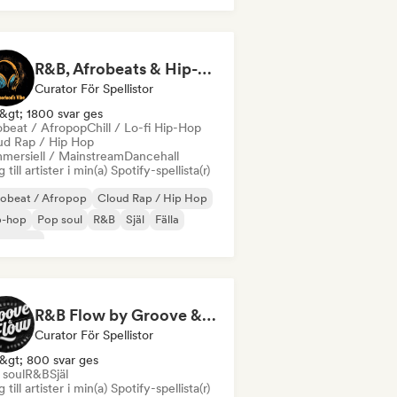
R&B, Afrobeats & Hip-Hop Vibes by Neighborhood's Vibe
Curator För Spellistor
&gt; 1800 svar ges
obeat / Afropop
Chill / Lo-fi Hip-Hop
ud Rap / Hip Hop
mersiell / Mainstream
Dancehall
 till artister i min(a) Spotify-spellista(r)
robeat / Afropop
Cloud Rap / Hip Hop
p-hop
Pop soul
R&B
Själ
Fälla
ban pop
R&B Flow by Groove & Flow
Curator För Spellistor
&gt; 800 svar ges
 soul
R&B
Själ
 till artister i min(a) Spotify-spellista(r)