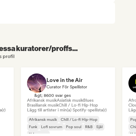
essa kuratorer/proffs...
 profil
Love in the Air
Curator För Spellistor
&gt; 8600 svar ges
Afrikansk musik
Asiatisk musik
Blues
Afr
Brasiliansk musik
Chill / Lo-fi Hip-Hop
Clo
a(r)
Lägg till artister i min(a) Spotify-spellista(r)
Lägg
Afrikansk musik
Chill / Lo-fi Hip-Hop
Pop
Funk
Lofi sovrum
Pop soul
R&B
Själ
Chi
Urban pop
Ur