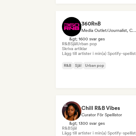
360RnB
Media Outlet/Journalist, Curator För Spellistor
&gt; 1600 svar ges
R&B
Själ
Urban pop
Skriva artiklar
Lägg till artister i min(a) Spotify-spellist
R&B
Själ
Urban pop
Chill R&B Vibes
Curator För Spellistor
&gt; 1300 svar ges
R&B
Själ
Lägg till artister i min(a) Spotify-spellist