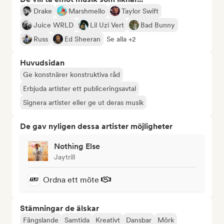
Drake
Marshmello
Taylor Swift
Juice WRLD
Lil Uzi Vert
Bad Bunny
Russ
Ed Sheeran
Se alla +2
Huvudsidan
Ge konstnärer konstruktiva råd
Erbjuda artister ett publiceringsavtal
Signera artister eller ge ut deras musik
De gav nyligen dessa artister möjligheter
Nothing Else
Jaytrill
Ordna ett möte
Stämningar de älskar
Fängslande
Samtida
Kreativt
Dansbar
Mörk