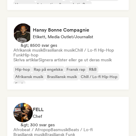
Hyperpop
Internationell pop
Latin Pop
Hansy Bonne Compagnie
Etikett, Media Outlet/Journalist
&gt; 8500 svar ges
Afrikansk musik
Brasiliansk musik
Chill / Lo-fi Hip-Hop
Funk
Hip-hop
Skriva artiklar
Signera artister eller ge ut deras musik
Hip-hop
Rap på engelska
Fransk rap
R&B
Afrikansk musik
Brasiliansk musik
Chill / Lo-fi Hip-Hop
Funk
FELL
Chef
&gt; 300 svar ges
Afrobeat / Afropop
Basmusik
Beats / Lo-fi
Brasiliansk musik
Brasiliansk Funk