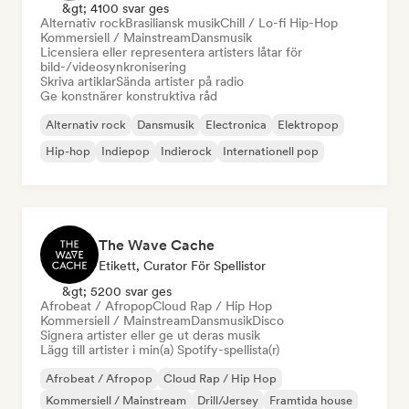
&gt; 4100 svar ges
Alternativ rock
Brasiliansk musik
Chill / Lo-fi Hip-Hop
Kommersiell / Mainstream
Dansmusik
Licensiera eller representera artisters låtar för
bild-/videosynkronisering
Skriva artiklar
Sända artister på radio
Ge konstnärer konstruktiva råd
Alternativ rock
Dansmusik
Electronica
Elektropop
Hip-hop
Indiepop
Indierock
Internationell pop
The Wave Cache
Etikett, Curator För Spellistor
&gt; 5200 svar ges
Afrobeat / Afropop
Cloud Rap / Hip Hop
Kommersiell / Mainstream
Dansmusik
Disco
Signera artister eller ge ut deras musik
Lägg till artister i min(a) Spotify-spellista(r)
Afrobeat / Afropop
Cloud Rap / Hip Hop
Kommersiell / Mainstream
Drill/Jersey
Framtida house