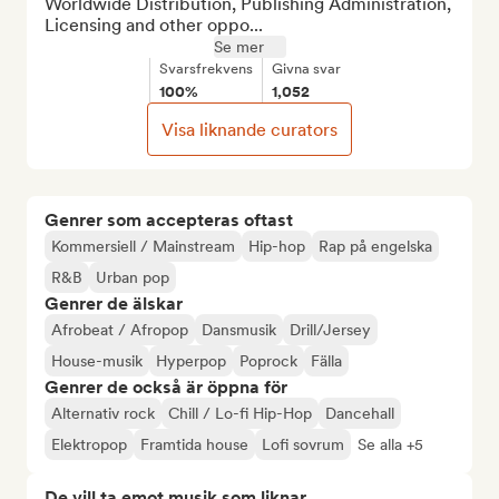
Worldwide Distribution, Publishing Administration, 
Licensing and other oppo...
Se mer
Svarsfrekvens
Givna svar
100%
1,052
Visa liknande curators
Genrer som accepteras oftast
Kommersiell / Mainstream
Hip-hop
Rap på engelska
R&B
Urban pop
Genrer de älskar
Afrobeat / Afropop
Dansmusik
Drill/Jersey
House-musik
Hyperpop
Poprock
Fälla
Genrer de också är öppna för
Alternativ rock
Chill / Lo-fi Hip-Hop
Dancehall
Elektropop
Framtida house
Lofi sovrum
Se alla +5
De vill ta emot musik som liknar...