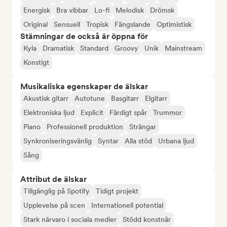
Energisk
Bra vibbar
Lo-fi
Melodisk
Drömsk
Original
Sensuell
Tropisk
Fängslande
Optimistisk
Stämningar de också är öppna för
Kyla
Dramatisk
Standard
Groovy
Unik
Mainstream
Konstigt
Musikaliska egenskaper de älskar
Akustisk gitarr
Autotune
Basgitarr
Elgitarr
Elektroniska ljud
Explicit
Färdigt spår
Trummor
Piano
Professionell produktion
Strängar
Synkroniseringsvänlig
Syntar
Alla stöd
Urbana ljud
Sång
Attribut de älskar
Tillgänglig på Spotify
Tidigt projekt
Upplevelse på scen
Internationell potential
Stark närvaro i sociala medier
Stödd konstnär