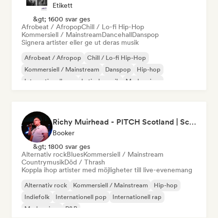
Etikett
&gt; 1600 svar ges
Afrobeat / Afropop
Chill / Lo-fi Hip-Hop
Kommersiell / Mainstream
Dancehall
Danspop
Signera artister eller ge ut deras musik
Afrobeat / Afropop
Chill / Lo-fi Hip-Hop
Kommersiell / Mainstream
Danspop
Hip-hop
Internationell pop
Latinsk musik
Modern jazz
Richy Muirhead - PITCH Scotland | Scottish Alternative Music Awards (SAMA)
Booker
&gt; 1800 svar ges
Alternativ rock
Blues
Kommersiell / Mainstream
Countrymusik
Död / Thrash
Koppla ihop artister med möjligheter till live-evenemang
Alternativ rock
Kommersiell / Mainstream
Hip-hop
Indiefolk
Internationell pop
Internationell rap
Modern jazz
R&B