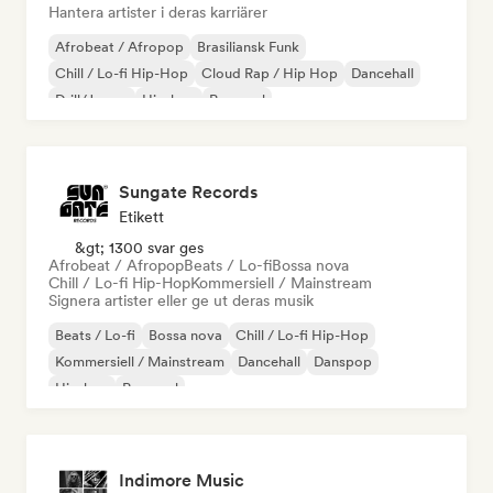
Hantera artister i deras karriärer
Afrobeat / Afropop
Brasiliansk Funk
Chill / Lo-fi Hip-Hop
Cloud Rap / Hip Hop
Dancehall
Drill/Jersey
Hip-hop
Pop soul
Sungate Records
Etikett
&gt; 1300 svar ges
Afrobeat / Afropop
Beats / Lo-fi
Bossa nova
Chill / Lo-fi Hip-Hop
Kommersiell / Mainstream
Signera artister eller ge ut deras musik
Beats / Lo-fi
Bossa nova
Chill / Lo-fi Hip-Hop
Kommersiell / Mainstream
Dancehall
Danspop
Hip-hop
Pop soul
Indimore Music