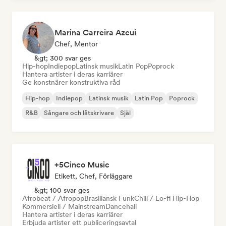
Marina Carreira Azcui
Chef, Mentor
&gt; 300 svar ges
Hip-hop
Indiepop
Latinsk musik
Latin Pop
Poprock
Hantera artister i deras karriärer
Ge konstnärer konstruktiva råd
Hip-hop
Indiepop
Latinsk musik
Latin Pop
Poprock
R&B
Sångare och låtskrivare
Själ
+5Cinco Music
Etikett, Chef, Förläggare
&gt; 100 svar ges
Afrobeat / Afropop
Brasiliansk Funk
Chill / Lo-fi Hip-Hop
Kommersiell / Mainstream
Dancehall
Hantera artister i deras karriärer
Erbjuda artister ett publiceringsavtal