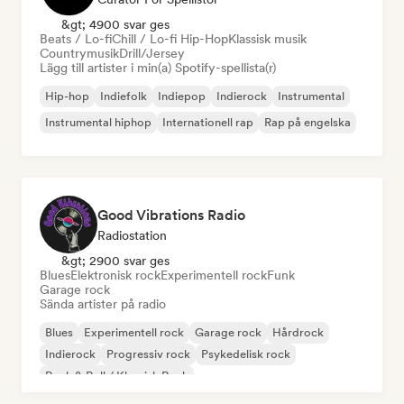
&gt; 4900 svar ges
Beats / Lo-fi
Chill / Lo-fi Hip-Hop
Klassisk musik
Countrymusik
Drill/Jersey
Lägg till artister i min(a) Spotify-spellista(r)
Hip-hop
Indiefolk
Indiepop
Indierock
Instrumental
Instrumental hiphop
Internationell rap
Rap på engelska
Good Vibrations Radio
Radiostation
&gt; 2900 svar ges
Blues
Elektronisk rock
Experimentell rock
Funk
Garage rock
Sända artister på radio
Blues
Experimentell rock
Garage rock
Hårdrock
Indierock
Progressiv rock
Psykedelisk rock
Rock & Roll / Klassisk Rock