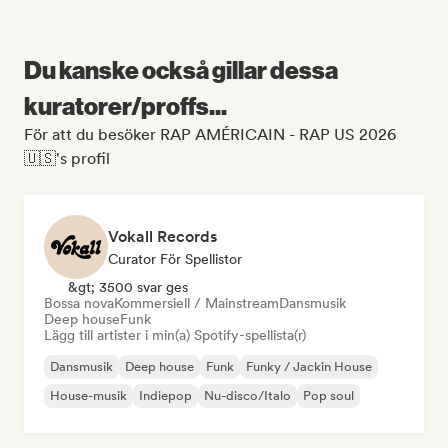
Du kanske också gillar dessa
kuratorer/proffs...
För att du besöker RAP AMÉRICAIN - RAP US 2026
🇺🇸's profil
Vokall Records
Curator För Spellistor
&gt; 3500 svar ges
Bossa nova
Kommersiell / Mainstream
Dansmusik
Deep house
Funk
Lägg till artister i min(a) Spotify-spellista(r)
Dansmusik
Deep house
Funk
Funky / Jackin House
House-musik
Indiepop
Nu-disco/Italo
Pop soul