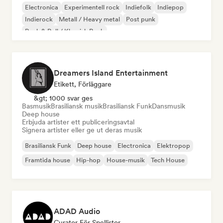
Electronica
Experimentell rock
Indiefolk
Indiepop
Indierock
Metall / Heavy metal
Post punk
Rock & Roll / Klassisk Rock
Dreamers Island Entertainment
Etikett, Förläggare
&gt; 1000 svar ges
Basmusik
Brasiliansk musik
Brasiliansk Funk
Dansmusik
Deep house
Erbjuda artister ett publiceringsavtal
Signera artister eller ge ut deras musik
Brasiliansk Funk
Deep house
Electronica
Elektropop
Framtida house
Hip-hop
House-musik
Tech House
ADAD Audio
Curator För Spellistor