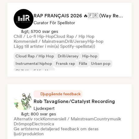
RAP FRANÇAIS 2026 🔥🇫🇷 (Way Records)
Curator För Spellistor
&gt; 5700 svar ges
Chill / Lo-fi Hip-Hop
Cloud Rap / Hip Hop
Kommersiell / Mainstream
Drill/Jersey
Hip-hop
Lägg till artister i min(a) Spotify-spellista(r)
Cloud Rap / Hip Hop
Drill/Jersey
Hip-hop
Instrumental hiphop
Fransk rap
Fälla
Urban pop
Chill / Lo-fi Hip-Hop
Djupgående feedback
Rob Tavaglione/Catalyst Recording
Ljudexpert
&gt; 800 svar ges
Alternativ rock
Kommersiell / Mainstream
Countrymusik
Drömpop
Electronica
Ge artisterna detaljerad feedback om deras
ljud/produktion