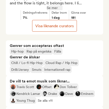
and the flow is tight, it belongs here. I li...
Se mer
Delningsfrekvens
Delar inom
Givna svar
7%
1 dag
181
Visa liknande curators
Genrer som accepteras oftast
Hip-hop
Rap på engelska
Fälla
Genrer de älskar
Chill / Lo-fi Hip-Hop
Cloud Rap / Hip Hop
Drill/Jersey
Smuts
Internationell rap
De vill ta emot musik som liknar...
Travis Scott
Offset
Don Toliver
Kendrick Lamar
Drake
Dave
Eminem
Young Thug
Se alla +11