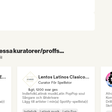
essa kuratorer/proffs...
il
24/7 pop shots & IndiEnglish
Lentos Latinos Clasicos En Español (By LTMusic)
Curator För Spellistor
&gt; 1200 svar ges
Indiefolk
Latinsk musik
Latin Pop
Pop soul
Afr
Sångare och låtskrivare
Kom
a(r)
Lägg till artister i min(a) Spotify-spellista(r)
Dril
Skri
Indiefolk
Latinsk musik
Latin Pop