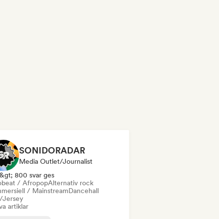
SONIDORADAR
Media Outlet/Journalist
&gt; 800 svar ges
obeat / Afropop
Alternativ rock
mersiell / Mainstream
Dancehall
l/Jersey
va artiklar