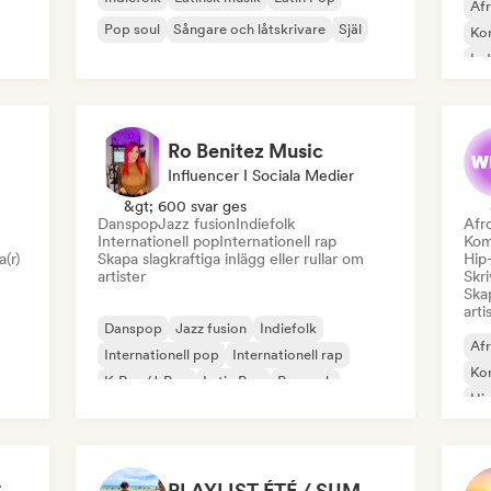
Af
Pop soul
Sångare och låtskrivare
Själ
Kom
In
K-
Ro Benitez Music
Influencer I Sociala Medier
&gt; 600 svar ges
Danspop
Jazz fusion
Indiefolk
Afr
Internationell pop
Internationell rap
Kom
a(r)
Skapa slagkraftiga inlägg eller rullar om
Hip
artister
Skri
Skap
arti
Danspop
Jazz fusion
Indiefolk
Af
Internationell pop
Internationell rap
Kom
K-Pop/J-Pop
Latin Pop
Poprock
Hi
Sån
SAD SONGS PLAYLIST (for the boys)
PLAYLIST ÉTÉ / SUMMER PLAYLIST