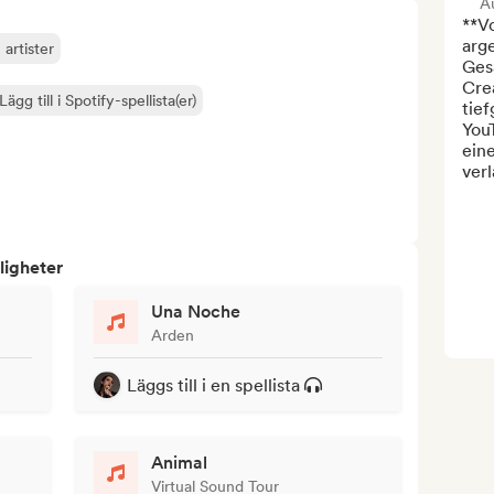
Au
**Vo
arge
 artister
Ges
Crea
Lägg till i Spotify-spellista(er)
tie
YouT
ein
verl
ligheter
Una Noche
Arden
Läggs till i en spellista
Animal
Virtual Sound Tour