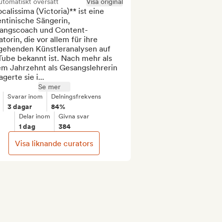
tomatiskt översatt
Visa original
calissima (Victoria)** ist eine 
ntinische Sängerin, 
angscoach und Content-
torin, die vor allem für ihre 
fgehenden Künstleranalysen auf 
ube bekannt ist. Nach mehr als 
em Jahrzehnt als Gesangslehrerin 
agerte sie i...
Se mer
Svarar inom
Delningsfrekvens
3 dagar
84%
Delar inom
Givna svar
1 dag
384
Visa liknande curators