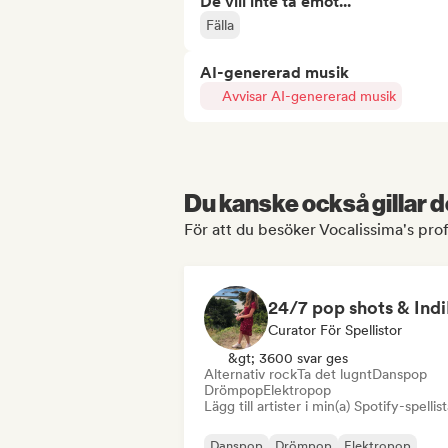
De vill inte ta emot...
Fälla
AI-genererad musik
Avvisar AI-genererad musik
Du kanske också gillar d
För att du besöker Vocalissima's prof
Curator För Spellistor
&gt; 3600 svar ges
Alternativ rock
Ta det lugnt
Danspop
Drömpop
Elektropop
Lägg till artister i min(a) Spotify-spellist
Danspop
Drömpop
Elektropop