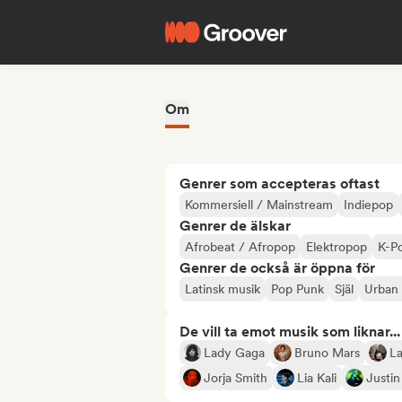
Om
Genrer som accepteras oftast
Kommersiell / Mainstream
Indiepop
Genrer de älskar
Afrobeat / Afropop
Elektropop
K-P
Genrer de också är öppna för
Latinsk musik
Pop Punk
Själ
Urban
De vill ta emot musik som liknar...
Lady Gaga
Bruno Mars
La
Jorja Smith
Lia Kali
Justin