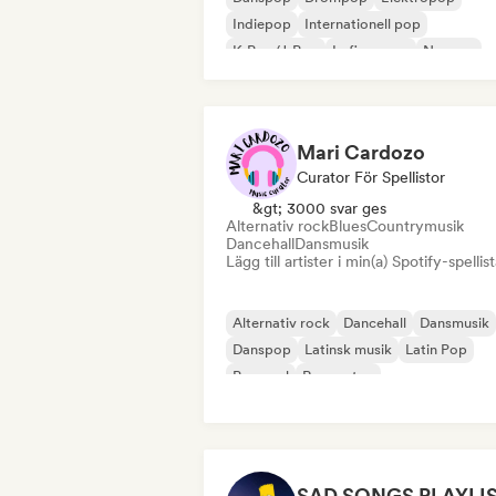
Indiepop
Internationell pop
K-Pop/J-Pop
Lofi sovrum
Ny scen
Mari Cardozo
Curator För Spellistor
&gt; 3000 svar ges
Alternativ rock
Blues
Countrymusik
Dancehall
Dansmusik
Lägg till artister i min(a) Spotify-spellist
Alternativ rock
Dancehall
Dansmusik
Danspop
Latinsk musik
Latin Pop
Pop soul
Reggaeton