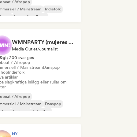
robeat / Afropop
mersiell / Mainstream
Indiefolk
diepop
Internationell pop
Pop/J-Pop
Latin Pop
Poprock
WMNPARTY (mujeres en la industria musical)
Media Outlet/Journalist
&gt; 200 svar ges
obeat / Afropop
mersiell / Mainstream
Danspop
-hop
Indiefolk
va artiklar
a slagkraftiga inlägg eller rullar om
ster
robeat / Afropop
mersiell / Mainstream
Danspop
p-hop
Indiepop
Latin Pop
gare och låtskrivare
Soft Pop/Ballad
NY