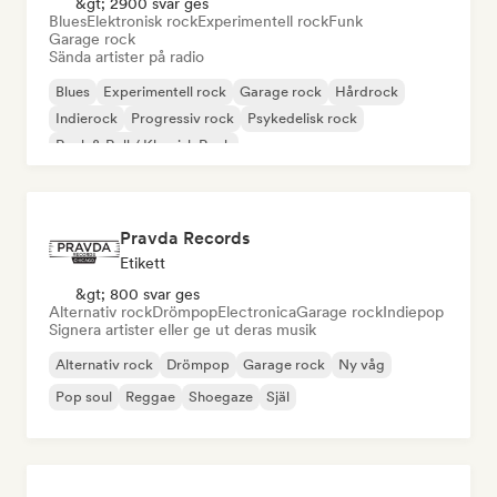
&gt; 2900 svar ges
Blues
Elektronisk rock
Experimentell rock
Funk
Garage rock
Sända artister på radio
Blues
Experimentell rock
Garage rock
Hårdrock
Indierock
Progressiv rock
Psykedelisk rock
Rock & Roll / Klassisk Rock
Pravda Records
Etikett
&gt; 800 svar ges
Alternativ rock
Drömpop
Electronica
Garage rock
Indiepop
Signera artister eller ge ut deras musik
Alternativ rock
Drömpop
Garage rock
Ny våg
Pop soul
Reggae
Shoegaze
Själ