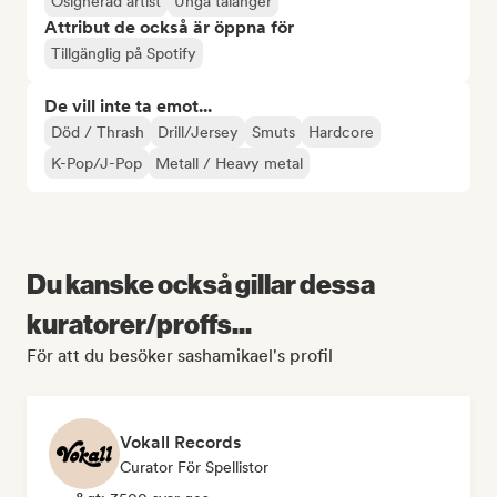
Osignerad artist
Unga talanger
Attribut de också är öppna för
Tillgänglig på Spotify
De vill inte ta emot...
Död / Thrash
Drill/Jersey
Smuts
Hardcore
K-Pop/J-Pop
Metall / Heavy metal
Du kanske också gillar dessa
kuratorer/proffs...
För att du besöker sashamikael's profil
Vokall Records
Curator För Spellistor