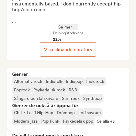
instrumentally based. I don’t currently accept hip 
hop/electronic.

...
Se mer
Delningsfrekvens
22%
Visa liknande curators
Genrer
Alternativ rock
Indiefolk
Indiepop
Indierock
Poprock
Psykedelisk rock
R&B
Sångare och låtskrivare
Surf rock
Synthpop
Genrer de också är öppna för
Chill / Lo-fi Hip-Hop
Drömpop
Lofi sovrum
Modern jazz
Pop Punk
Psykedelisk pop
Se alla +3
De vill ta emot musik som liknar...