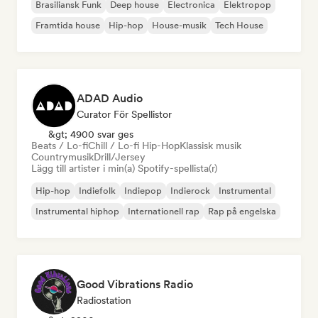
Brasiliansk Funk
Deep house
Electronica
Elektropop
Framtida house
Hip-hop
House-musik
Tech House
ADAD Audio
Curator För Spellistor
&gt; 4900 svar ges
Beats / Lo-fi
Chill / Lo-fi Hip-Hop
Klassisk musik
Countrymusik
Drill/Jersey
Lägg till artister i min(a) Spotify-spellista(r)
Hip-hop
Indiefolk
Indiepop
Indierock
Instrumental
Instrumental hiphop
Internationell rap
Rap på engelska
Good Vibrations Radio
Radiostation