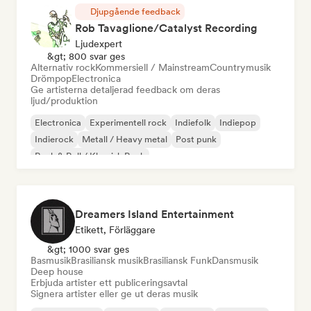
Djupgående feedback
Rob Tavaglione/Catalyst Recording
Ljudexpert
&gt; 800 svar ges
Alternativ rock
Kommersiell / Mainstream
Countrymusik
Drömpop
Electronica
Ge artisterna detaljerad feedback om deras
ljud/produktion
Electronica
Experimentell rock
Indiefolk
Indiepop
Indierock
Metall / Heavy metal
Post punk
Rock & Roll / Klassisk Rock
Dreamers Island Entertainment
Etikett, Förläggare
&gt; 1000 svar ges
Basmusik
Brasiliansk musik
Brasiliansk Funk
Dansmusik
Deep house
Erbjuda artister ett publiceringsavtal
Signera artister eller ge ut deras musik