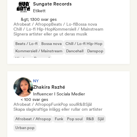
Sungate Records
Etikett
&gt; 1300 svar ges
Afrobeat / Afropop
Beats / Lo-fi
Bossa nova
Chill / Lo-fi Hip-Hop
Kommersiell / Mainstream
Signera artister eller ge ut deras musik
Beats / Lo-fi
Bossa nova
Chill / Lo-fi Hip-Hop
Kommersiell / Mainstream
Dancehall
Danspop
Hip-hop
Pop soul
NY
Zhakira Razhé
Influencer I Sociala Medier
< 100 svar ges
Afrobeat / Afropop
Funk
Pop soul
R&B
Själ
Skapa slagkraftiga inlägg eller rullar om artister
Afrobeat / Afropop
Funk
Pop soul
R&B
Själ
Urban pop