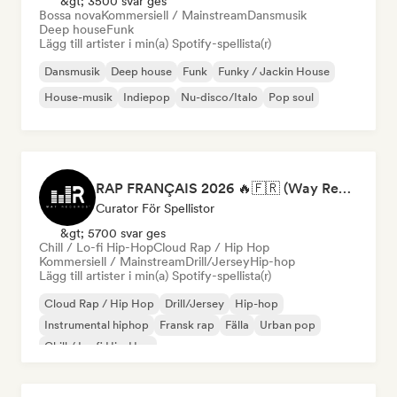
&gt; 3500 svar ges
Bossa nova
Kommersiell / Mainstream
Dansmusik
Deep house
Funk
Lägg till artister i min(a) Spotify-spellista(r)
Dansmusik
Deep house
Funk
Funky / Jackin House
House-musik
Indiepop
Nu-disco/Italo
Pop soul
RAP FRANÇAIS 2026 🔥🇫🇷 (Way Records)
Curator För Spellistor
&gt; 5700 svar ges
Chill / Lo-fi Hip-Hop
Cloud Rap / Hip Hop
Kommersiell / Mainstream
Drill/Jersey
Hip-hop
Lägg till artister i min(a) Spotify-spellista(r)
Cloud Rap / Hip Hop
Drill/Jersey
Hip-hop
Instrumental hiphop
Fransk rap
Fälla
Urban pop
Chill / Lo-fi Hip-Hop