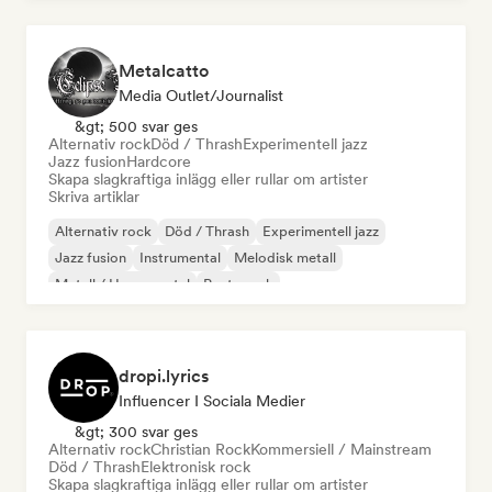
Metalcatto
Media Outlet/Journalist
&gt; 500 svar ges
Alternativ rock
Död / Thrash
Experimentell jazz
Jazz fusion
Hardcore
Skapa slagkraftiga inlägg eller rullar om artister
Skriva artiklar
Alternativ rock
Död / Thrash
Experimentell jazz
Jazz fusion
Instrumental
Melodisk metall
Metall / Heavy metal
Posta rock
dropi.lyrics
Influencer I Sociala Medier
&gt; 300 svar ges
Alternativ rock
Christian Rock
Kommersiell / Mainstream
Död / Thrash
Elektronisk rock
Skapa slagkraftiga inlägg eller rullar om artister