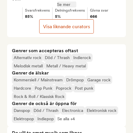
Se mer
Svarsfrekvens
Delningsfrekvens
Givna svar
85%
5%
666
Visa liknande curators
Genrer som accepteras oftast
Alternativ rock
Död / Thrash
Indierock
Melodisk metall
Metall / Heavy metal
Genrer de älskar
Kommersiell / Mainstream
Drömpop
Garage rock
Hardcore
Pop Punk
Poprock
Post punk
Rock & Roll / Klassisk Rock
Genrer de också är öppna för
Danspop
Död / Thrash
Electronica
Elektronisk rock
Elektropop
Indiepop
Se alla +4
De vill ta emot musik som liknar...