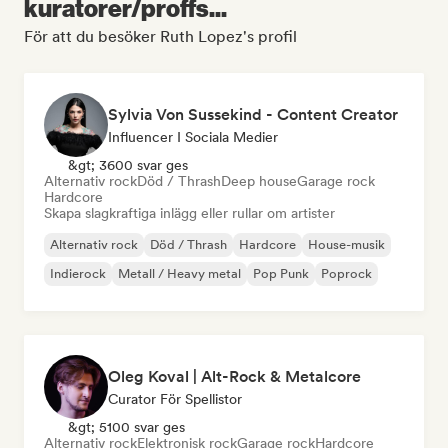
kuratorer/proffs...
För att du besöker Ruth Lopez's profil
Sylvia Von Sussekind - Content Creator
Influencer I Sociala Medier
&gt; 3600 svar ges
Alternativ rock
Död / Thrash
Deep house
Garage rock
Hardcore
Skapa slagkraftiga inlägg eller rullar om artister
Alternativ rock
Död / Thrash
Hardcore
House-musik
Indierock
Metall / Heavy metal
Pop Punk
Poprock
Oleg Koval | Alt-Rock & Metalcore
Curator För Spellistor
&gt; 5100 svar ges
Alternativ rock
Elektronisk rock
Garage rock
Hardcore