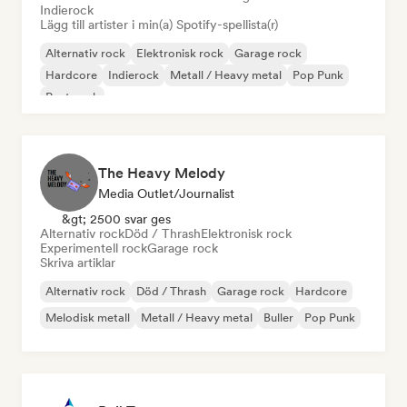
Indierock
Lägg till artister i min(a) Spotify-spellista(r)
Alternativ rock
Elektronisk rock
Garage rock
Hardcore
Indierock
Metall / Heavy metal
Pop Punk
Post punk
The Heavy Melody
Media Outlet/Journalist
&gt; 2500 svar ges
Alternativ rock
Död / Thrash
Elektronisk rock
Experimentell rock
Garage rock
Skriva artiklar
Alternativ rock
Död / Thrash
Garage rock
Hardcore
Melodisk metall
Metall / Heavy metal
Buller
Pop Punk