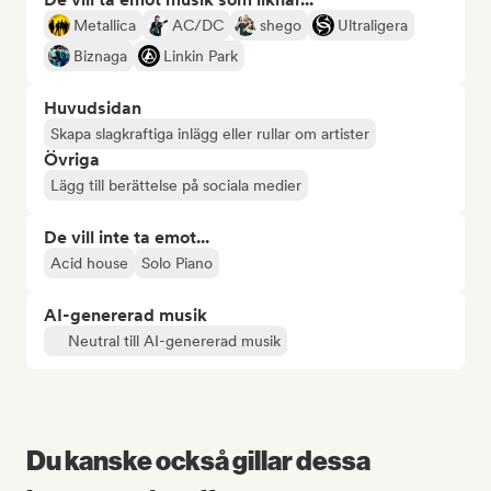
Metallica
AC/DC
shego
Ultraligera
Biznaga
Linkin Park
Huvudsidan
Skapa slagkraftiga inlägg eller rullar om artister
Övriga
Lägg till berättelse på sociala medier
De vill inte ta emot...
Acid house
Solo Piano
AI-genererad musik
Neutral till AI-genererad musik
Du kanske också gillar dessa