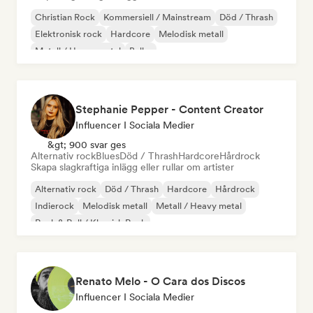
Christian Rock
Kommersiell / Mainstream
Död / Thrash
Elektronisk rock
Hardcore
Melodisk metall
Metall / Heavy metal
Buller
Stephanie Pepper - Content Creator
Influencer I Sociala Medier
&gt; 900 svar ges
Alternativ rock
Blues
Död / Thrash
Hardcore
Hårdrock
Skapa slagkraftiga inlägg eller rullar om artister
Alternativ rock
Död / Thrash
Hardcore
Hårdrock
Indierock
Melodisk metall
Metall / Heavy metal
Rock & Roll / Klassisk Rock
Renato Melo - O Cara dos Discos
Influencer I Sociala Medier