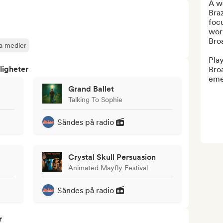
A w
Braz
focu
worl
Broa
la medier
Play
ligheter
Broa
emer
Grand Ballet
Talking To Sophie
Sändes på radio
Crystal Skull Persuasion
Animated Mayfly Festival
Sändes på radio
r