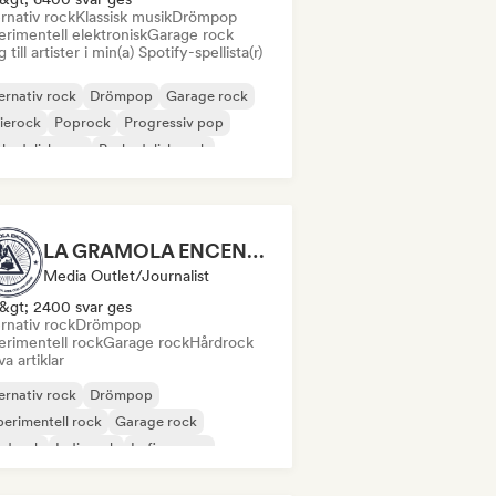
rnativ rock
Klassisk musik
Drömpop
rimentell elektronisk
Garage rock
 till artister i min(a) Spotify-spellista(r)
ernativ rock
Drömpop
Garage rock
ierock
Poprock
Progressiv pop
kedelisk pop
Psykedelisk rock
LA GRAMOLA ENCENDIDA
Media Outlet/Journalist
&gt; 2400 svar ges
rnativ rock
Drömpop
erimentell rock
Garage rock
Hårdrock
va artiklar
ernativ rock
Drömpop
erimentell rock
Garage rock
rdrock
Indierock
Lofi sovrum
prock