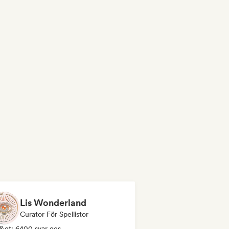
Lis Wonderland
Curator För Spellistor
&gt; 6400 svar ges