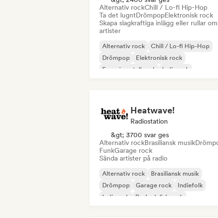
Alternativ rock
Chill / Lo-fi Hip-Hop
Ta det lugnt
Drömpop
Elektronisk rock
Skapa slagkraftiga inlägg eller rullar om
artister
Alternativ rock
Chill / Lo-fi Hip-Hop
Drömpop
Elektronisk rock
Experimentell rock
Indierock
Lofi sovrum
Buller
Heatwave!
Radiostation
&gt; 3700 svar ges
Alternativ rock
Brasiliansk musik
Drömp
Funk
Garage rock
Sända artister på radio
Alternativ rock
Brasiliansk musik
Drömpop
Garage rock
Indiefolk
Indierock
Psykedelisk rock
Rock & Roll / Klassisk Rock