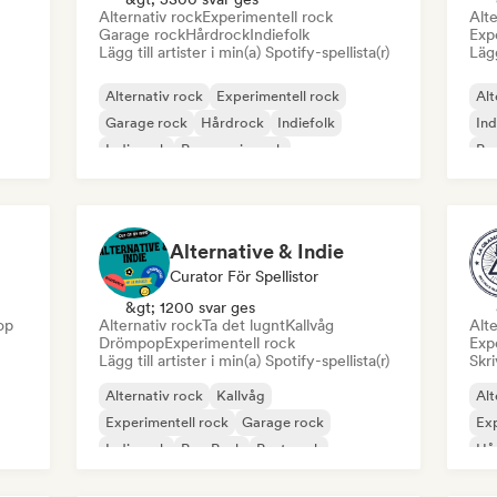
Alternativ rock
Experimentell rock
Alte
Garage rock
Hårdrock
Indiefolk
Expe
Lägg till artister i min(a) Spotify-spellista(r)
Lägg
Alternativ rock
Experimentell rock
Alt
Garage rock
Hårdrock
Indiefolk
Ind
Indierock
Progressiv rock
Psy
Psykedelisk pop
Alternative & Indie
Curator För Spellistor
&gt; 1200 svar ges
op
Alternativ rock
Ta det lugnt
Kallvåg
Alte
Drömpop
Experimentell rock
Exp
Lägg till artister i min(a) Spotify-spellista(r)
Skri
Alternativ rock
Kallvåg
Alt
Experimentell rock
Garage rock
Exp
Indierock
Pop Punk
Post punk
Hå
Progressiv rock
Po