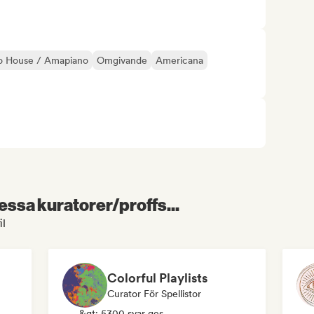
o House / Amapiano
Omgivande
Americana
essa kuratorer/proffs...
il
Colorful Playlists
Curator För Spellistor
&gt; 5300 svar ges