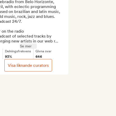
ebradio from Belo Horizonte, 
il, with eclectic programming 
sed on brazilian and latin music, 
d music, rock, jazz and blues. 
dcast 24/7.

 on the radio

dcast of selected tracks by 
ging new artists in our web r...
Se mer
Delningsfrekvens
Givna svar
93%
646
Visa liknande curators