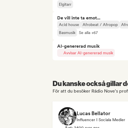
Elgitarr
De vill inte ta emot...
Acid house
Afrobeat / Afropop
Afr
Basmusik
Se alla +67
AI-genererad musik
Avvisar AI-genererad musik
Du kanske också gillar d
För att du besöker Rádio Nove's prof
Lucas Bellator
Influencer I Sociala Medier
&gt; 2400 svar ges