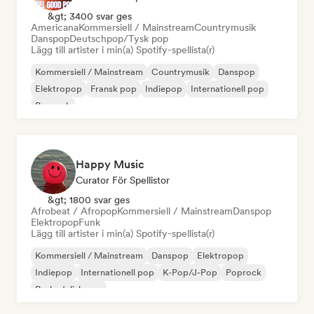
&gt; 3400 svar ges
Americana
Kommersiell / Mainstream
Countrymusik
Danspop
Deutschpop/Tysk pop
Lägg till artister i min(a) Spotify-spellista(r)
Kommersiell / Mainstream
Countrymusik
Danspop
Elektropop
Fransk pop
Indiepop
Internationell pop
Poprock
Happy Music
Curator För Spellistor
&gt; 1800 svar ges
Afrobeat / Afropop
Kommersiell / Mainstream
Danspop
Elektropop
Funk
Lägg till artister i min(a) Spotify-spellista(r)
Kommersiell / Mainstream
Danspop
Elektropop
Indiepop
Internationell pop
K-Pop/J-Pop
Poprock
Psykedelisk pop