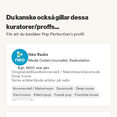
Du kanske också gillar dessa
kuratorer/proffs...
För att du besöker Pop Perfection's profil
Néo Radio
Media Outlet/Journalist, Radiostation
&gt; 8600 svar ges
Omgivande
Blues
Kommersiell / Mainstream
Dansmusik
Deep house
Skriva artiklar
Sända artister på radio
Kommersiell / Mainstream
Dansmusik
Deep house
Electronica
Elektropop
Fransk pop
Framtida house
House-musik