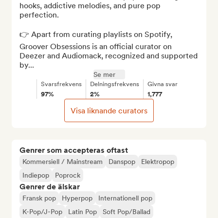
hooks, addictive melodies, and pure pop 
perfection.

👉 Apart from curating playlists on Spotify, 
Groover Obsessions is an official curator on 
Deezer and Audiomack, recognized and supported 
by...
Se mer
Svarsfrekvens
Delningsfrekvens
Givna svar
97%
2%
1,777
Visa liknande curators
Genrer som accepteras oftast
Kommersiell / Mainstream
Danspop
Elektropop
Indiepop
Poprock
Genrer de älskar
Fransk pop
Hyperpop
Internationell pop
K-Pop/J-Pop
Latin Pop
Soft Pop/Ballad