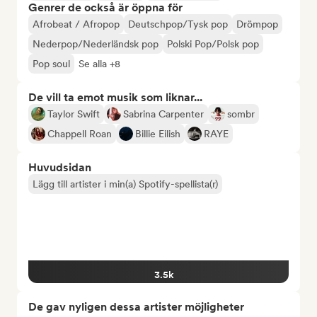
Genrer de också är öppna för
Afrobeat / Afropop
Deutschpop/Tysk pop
Drömpop
Nederpop/Nederländsk pop
Polski Pop/Polsk pop
Pop soul
Se alla +8
De vill ta emot musik som liknar...
Taylor Swift
Sabrina Carpenter
sombr
Chappell Roan
Billie Eilish
RAYE
Huvudsidan
Lägg till artister i min(a) Spotify-spellista(r)
3.5k
De gav nyligen dessa artister möjligheter