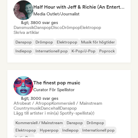
Half Hour with Jeff & Richie (An Entertainment Podcast)
Media Outlet/Journalist
&gt; 3800 svar ges
Dansmusik
Danspop
Disco
Drömpop
Elektropop
Skriva artiklar
Danspop
Drömpop
Elektropop
Musik för högtider
Indiepop
Internationell pop
K-Pop/J-Pop
Poprock
The finest pop music
Curator För Spellistor
&gt; 3000 svar ges
Afrobeat / Afropop
Kommersiell / Mainstream
Countrymusik
Dancehall
Danspop
Lägg till artister i min(a) Spotify-spellista(r)
Kommersiell / Mainstream
Danspop
Drömpop
Elektropop
Hyperpop
Indiepop
Internationell pop
Latin Pop