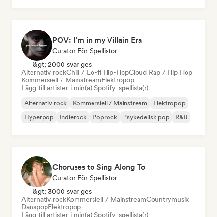
POV: I'm in my Villain Era
Curator För Spellistor
&gt; 2000 svar ges
Alternativ rock
Chill / Lo-fi Hip-Hop
Cloud Rap / Hip Hop
Kommersiell / Mainstream
Elektropop
Lägg till artister i min(a) Spotify-spellista(r)
Alternativ rock
Kommersiell / Mainstream
Elektropop
Hyperpop
Indierock
Poprock
Psykedelisk pop
R&B
Choruses to Sing Along To
Curator För Spellistor
&gt; 3000 svar ges
Alternativ rock
Kommersiell / Mainstream
Countrymusik
Danspop
Elektropop
Lägg till artister i min(a) Spotify-spellista(r)