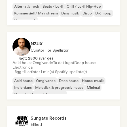
Alternativ rock
Beats / Lo-fi
Chill / Lo-fi Hip-Hop
Kommersiell / Mainstream
Dansmusik
Disco
Drömpop
House-musik
N3UX
Curator För Spellistor
&gt; 2800 svar ges
Acid house
Omgivande
Ta det lugnt
Deep house
Electronica
Lägg till artister i min(a) Spotify-spellista(r)
Acid house
Omgivande
Deep house
House-musik
Indie-dans
Melodisk & progressiv house
Minimal
Organisk House / Downtempo
Sungate Records
Etikett