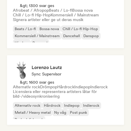
&gt; 1300 svar ges
Afrobeat / Afropop
Beats / Lo-fi
Bossa nova
Chill / Lo-fi Hip-Hop
Kommersiell / Mainstream
Signera artister eller ge ut deras musik
Beats / Lo-fi
Bossa nova
Chill / Lo-fi Hip-Hop
Kommersiell / Mainstream
Dancehall
Danspop
Hip-hop
Pop soul
Lorenzo Lautz
Sync Supervisor
&gt; 1600 svar ges
Alternativ rock
Drömpop
Hårdrock
Indiepop
Indierock
Licensiera eller representera artisters låtar för
bild-/videosynkronisering
Alternativ rock
Hårdrock
Indiepop
Indierock
Metall / Heavy metal
Ny våg
Post punk
Psykedelisk rock