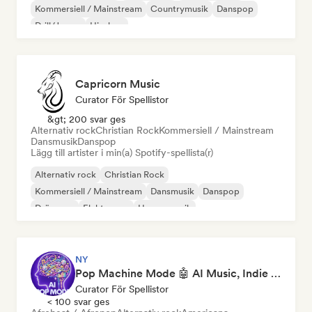
Kommersiell / Mainstream
Countrymusik
Danspop
Drill/Jersey
Hip-hop
Capricorn Music
Curator För Spellistor
&gt; 200 svar ges
Alternativ rock
Christian Rock
Kommersiell / Mainstream
Dansmusik
Danspop
Lägg till artister i min(a) Spotify-spellista(r)
Alternativ rock
Christian Rock
Kommersiell / Mainstream
Dansmusik
Danspop
Drömpop
Elektropop
House-musik
NY
Pop Machine Mode 🤖 AI Music, Indie Pop & Dream Pop
Curator För Spellistor
< 100 svar ges