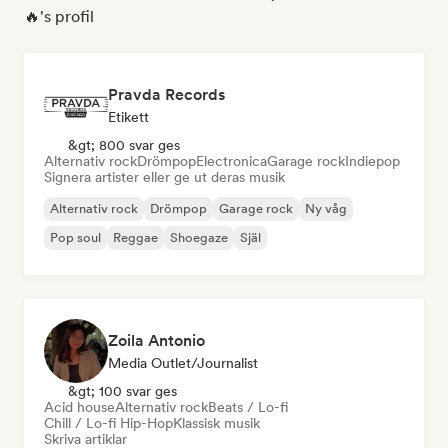
🔥's profil
Pravda Records
Etikett
&gt; 800 svar ges
Alternativ rock
Drömpop
Electronica
Garage rock
Indiepop
Signera artister eller ge ut deras musik
Alternativ rock
Drömpop
Garage rock
Ny våg
Pop soul
Reggae
Shoegaze
Själ
Zoila Antonio
Media Outlet/Journalist
&gt; 100 svar ges
Acid house
Alternativ rock
Beats / Lo-fi
Chill / Lo-fi Hip-Hop
Klassisk musik
Skriva artiklar