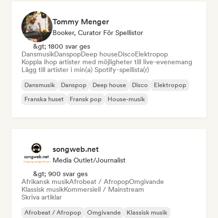
Tommy Menger
Booker, Curator För Spellistor
&gt; 1800 svar ges
Dansmusik
Danspop
Deep house
Disco
Elektropop
Koppla ihop artister med möjligheter till live-evenemang
Lägg till artister i min(a) Spotify-spellista(r)
Dansmusik
Danspop
Deep house
Disco
Elektropop
Franska huset
Fransk pop
House-musik
songweb.net
Media Outlet/Journalist
&gt; 900 svar ges
Afrikansk musik
Afrobeat / Afropop
Omgivande
Klassisk musik
Kommersiell / Mainstream
Skriva artiklar
Afrobeat / Afropop
Omgivande
Klassisk musik