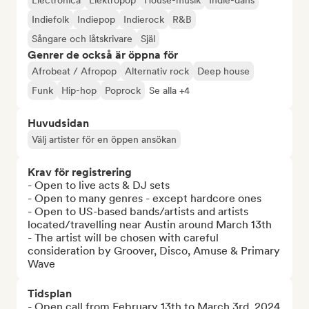
Electronica
Elektropop
House-musik
Indie-dans
Indiefolk
Indiepop
Indierock
R&B
Sångare och låtskrivare
Själ
Genrer de också är öppna för
Afrobeat / Afropop
Alternativ rock
Deep house
Funk
Hip-hop
Poprock
Se alla +4
Huvudsidan
Välj artister för en öppen ansökan
Krav för registrering
- Open to live acts & DJ sets 

- Open to many genres - except hardcore ones

- Open to US-based bands/artists and artists 
located/travelling near Austin around March 13th

- The artist will be chosen with careful 
consideration by Groover, Disco, Amuse & Primary 
Wave
Tidsplan
- Open call from February 13th to March 3rd, 2024
