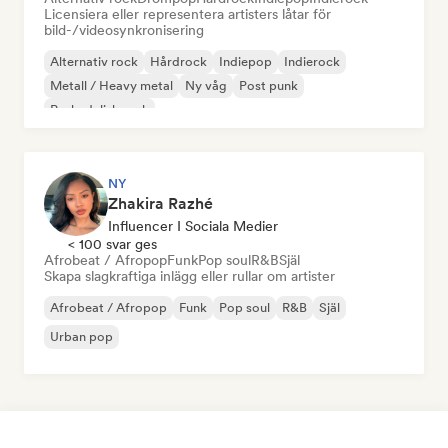
Licensiera eller representera artisters låtar för
bild-/videosynkronisering
Alternativ rock
Hårdrock
Indiepop
Indierock
Metall / Heavy metal
Ny våg
Post punk
Psykedelisk rock
NY
Zhakira Razhé
Influencer I Sociala Medier
< 100 svar ges
Afrobeat / Afropop
Funk
Pop soul
R&B
Själ
Skapa slagkraftiga inlägg eller rullar om artister
Afrobeat / Afropop
Funk
Pop soul
R&B
Själ
Urban pop