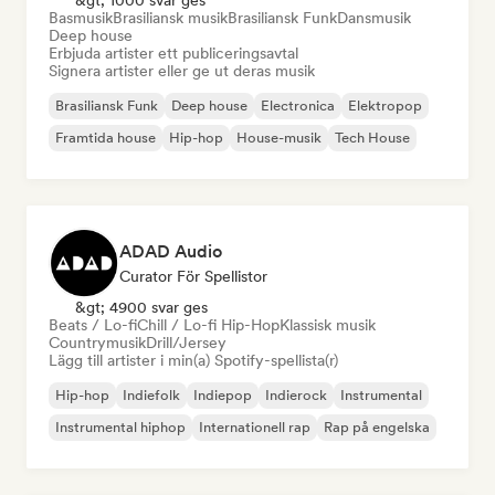
&gt; 1000 svar ges
Basmusik
Brasiliansk musik
Brasiliansk Funk
Dansmusik
Deep house
Erbjuda artister ett publiceringsavtal
Signera artister eller ge ut deras musik
Brasiliansk Funk
Deep house
Electronica
Elektropop
Framtida house
Hip-hop
House-musik
Tech House
ADAD Audio
Curator För Spellistor
&gt; 4900 svar ges
Beats / Lo-fi
Chill / Lo-fi Hip-Hop
Klassisk musik
Countrymusik
Drill/Jersey
Lägg till artister i min(a) Spotify-spellista(r)
Hip-hop
Indiefolk
Indiepop
Indierock
Instrumental
Instrumental hiphop
Internationell rap
Rap på engelska