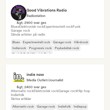
Good Vibrations Radio
Radiostation
&gt; 2900 svar ges
Blues
Elektronisk rock
Experimentell rock
Funk
Garage rock
Sända artister på radio
Blues
Experimentell rock
Garage rock
Hårdrock
Indierock
Progressiv rock
Psykedelisk rock
Rock & Roll / Klassisk Rock
indie now
Media Outlet/Journalist
&gt; 2400 svar ges
Alternativ rock
Elektronisk rock
Garage rock
Hip-hop
Indiefolk
Skriva artiklar
Alternativ rock
Garage rock
Indiefolk
Indiepop