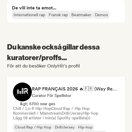
De vill inte ta emot...
Internationell rap
Fransk rap
Beatmaker
Demos
Du kanske också gillar dessa
kuratorer/proffs...
För att du besöker OnlyHit's profil
RAP FRANÇAIS 2026 🔥🇫🇷 (Way Records)
Curator För Spellistor
&gt; 5700 svar ges
Chill / Lo-fi Hip-Hop
Cloud Rap / Hip Hop
Kommersiell / Mainstream
Drill/Jersey
Hip-hop
Lägg till artister i min(a) Spotify-spellista(r)
Cloud Rap / Hip Hop
Drill/Jersey
Hip-hop