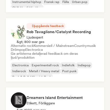
Instrumental hiphop
Fransk rap
Fälla
Urban pop
Chill / Lo-fi Hip-Hop
Djupgående feedback
Rob Tavaglione/Catalyst Recording
Ljudexpert
&gt; 800 svar ges
Alternativ rock
Kommersiell / Mainstream
Countrymusik
Drömpop
Electronica
Ge artisterna detaljerad feedback om deras
ljud/produktion
Electronica
Experimentell rock
Indiefolk
Indiepop
Indierock
Metall / Heavy metal
Post punk
Rock & Roll / Klassisk Rock
Dreamers Island Entertainment
Etikett, Förläggare