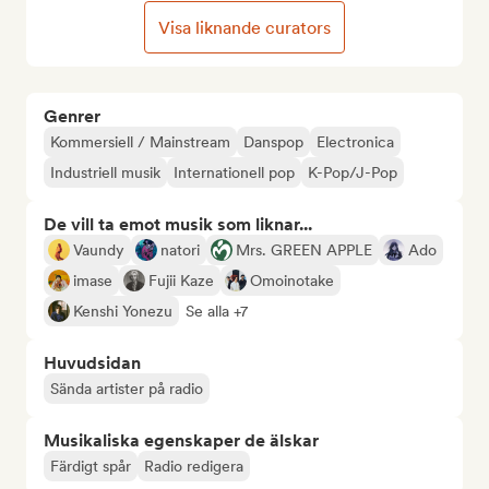
Visa liknande curators
Genrer
Kommersiell / Mainstream
Danspop
Electronica
Industriell musik
Internationell pop
K-Pop/J-Pop
De vill ta emot musik som liknar...
Vaundy
natori
Mrs. GREEN APPLE
Ado
imase
Fujii Kaze
Omoinotake
Kenshi Yonezu
Se alla +7
Huvudsidan
Sända artister på radio
Musikaliska egenskaper de älskar
Färdigt spår
Radio redigera