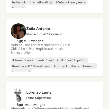
Indierock
Internationell rap
Metall / Heavy metal
Poprock
Zoila Antonio
Media Outlet/Journalist
&gt; 100 svar ges
Acid house
Alternativ rock
Beats / Lo-fi
Chill / Lo-fi Hip-Hop
Klassisk musik
Skriva artiklar
Alternativ rock
Beats / Lo-fi
Chill / Lo-fi Hip-Hop
Kommersiell / Mainstream
Dansmusik
Disco
Drömpop
House-musik
Lorenzo Lautz
Sync Supervisor
&gt; 1600 svar ges
Alternativ rock
Drömpop
Hårdrock
Indiepop
Indierock