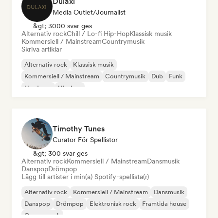
Dulaxi
Media Outlet/Journalist
&gt; 3000 svar ges
Alternativ rock
Chill / Lo-fi Hip-Hop
Klassisk musik
Kommersiell / Mainstream
Countrymusik
Skriva artiklar
Alternativ rock
Klassisk musik
Kommersiell / Mainstream
Countrymusik
Dub
Funk
Hardcore
Hip-hop
Timothy Tunes
Curator För Spellistor
&gt; 300 svar ges
Alternativ rock
Kommersiell / Mainstream
Dansmusik
Danspop
Drömpop
Lägg till artister i min(a) Spotify-spellista(r)
Alternativ rock
Kommersiell / Mainstream
Dansmusik
Danspop
Drömpop
Elektronisk rock
Framtida house
Garage rock