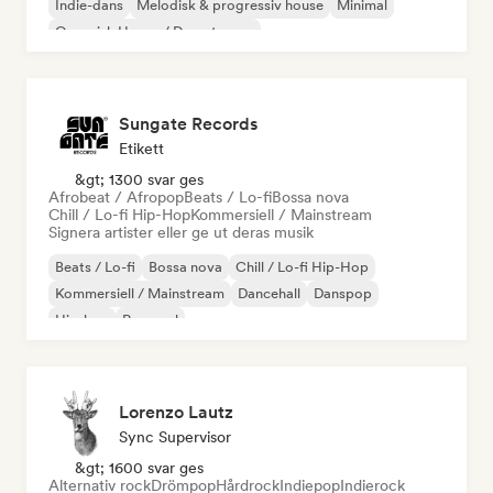
Indie-dans
Melodisk & progressiv house
Minimal
Organisk House / Downtempo
Sungate Records
Etikett
&gt; 1300 svar ges
Afrobeat / Afropop
Beats / Lo-fi
Bossa nova
Chill / Lo-fi Hip-Hop
Kommersiell / Mainstream
Signera artister eller ge ut deras musik
Beats / Lo-fi
Bossa nova
Chill / Lo-fi Hip-Hop
Kommersiell / Mainstream
Dancehall
Danspop
Hip-hop
Pop soul
Lorenzo Lautz
Sync Supervisor
&gt; 1600 svar ges
Alternativ rock
Drömpop
Hårdrock
Indiepop
Indierock