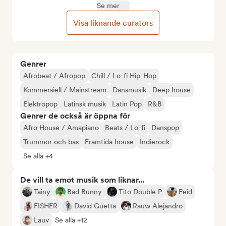
Se mer
Visa liknande curators
Genrer
Afrobeat / Afropop
Chill / Lo-fi Hip-Hop
Kommersiell / Mainstream
Dansmusik
Deep house
Elektropop
Latinsk musik
Latin Pop
R&B
Genrer de också är öppna för
Afro House / Amapiano
Beats / Lo-fi
Danspop
Trummor och bas
Framtida house
Indierock
Se alla +4
De vill ta emot musik som liknar...
Tainy
Bad Bunny
Tito Double P
Feid
FISHER
David Guetta
Rauw Alejandro
Lauv
Se alla +12