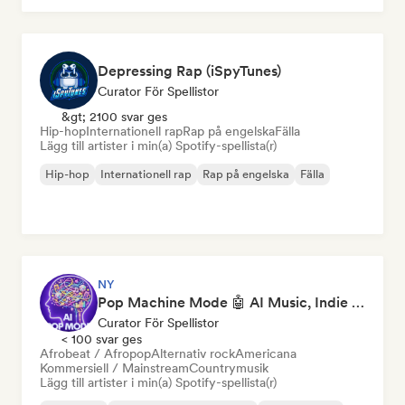
Depressing Rap (iSpyTunes)
Curator För Spellistor
&gt; 2100 svar ges
Hip-hop
Internationell rap
Rap på engelska
Fälla
Lägg till artister i min(a) Spotify-spellista(r)
Hip-hop
Internationell rap
Rap på engelska
Fälla
NY
Pop Machine Mode 🤖 AI Music, Indie Pop & Dream Pop
Curator För Spellistor
< 100 svar ges
Afrobeat / Afropop
Alternativ rock
Americana
Kommersiell / Mainstream
Countrymusik
Lägg till artister i min(a) Spotify-spellista(r)