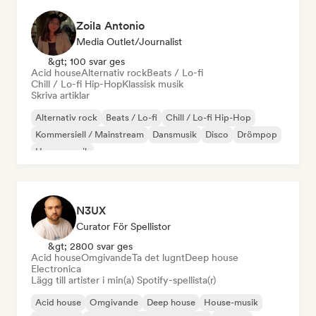
Zoila Antonio
Media Outlet/Journalist
&gt; 100 svar ges
Acid house
Alternativ rock
Beats / Lo-fi
Chill / Lo-fi Hip-Hop
Klassisk musik
Skriva artiklar
Alternativ rock
Beats / Lo-fi
Chill / Lo-fi Hip-Hop
Kommersiell / Mainstream
Dansmusik
Disco
Drömpop
House-musik
N3UX
Curator För Spellistor
&gt; 2800 svar ges
Acid house
Omgivande
Ta det lugnt
Deep house
Electronica
Lägg till artister i min(a) Spotify-spellista(r)
Acid house
Omgivande
Deep house
House-musik