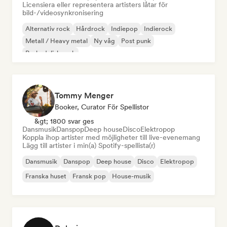
Licensiera eller representera artisters låtar för
bild-/videosynkronisering
Alternativ rock
Hårdrock
Indiepop
Indierock
Metall / Heavy metal
Ny våg
Post punk
Psykedelisk rock
Tommy Menger
Booker, Curator För Spellistor
&gt; 1800 svar ges
Dansmusik
Danspop
Deep house
Disco
Elektropop
Koppla ihop artister med möjligheter till live-evenemang
Lägg till artister i min(a) Spotify-spellista(r)
Dansmusik
Danspop
Deep house
Disco
Elektropop
Franska huset
Fransk pop
House-musik