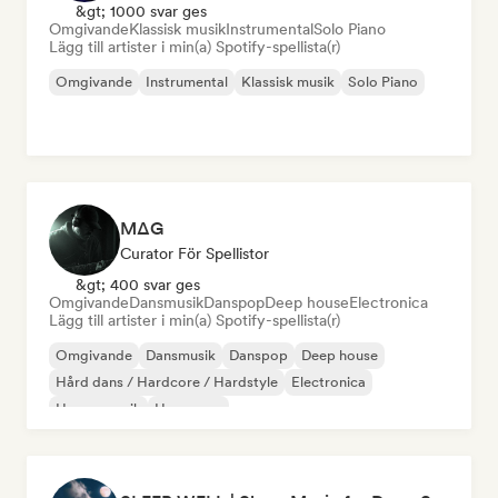
&gt; 1000 svar ges
Omgivande
Klassisk musik
Instrumental
Solo Piano
Lägg till artister i min(a) Spotify-spellista(r)
Omgivande
Instrumental
Klassisk musik
Solo Piano
MΔG
Curator För Spellistor
&gt; 400 svar ges
Omgivande
Dansmusik
Danspop
Deep house
Electronica
Lägg till artister i min(a) Spotify-spellista(r)
Omgivande
Dansmusik
Danspop
Deep house
Hård dans / Hardcore / Hardstyle
Electronica
House-musik
Hyperpop