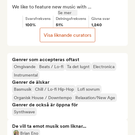
We like to feature new music with ...
Se mer
Svarsfrekvens
Delningsfrekvens
Givna svar
100%
51%
1,240
Visa liknande curators
Genrer som accepteras oftast
Omgivande
Beats / Lo-fi
Ta det lugnt
Electronica
Instrumental
Genrer de älskar
Basmusik
Chill / Lo-fi Hip-Hop
Lofi sovrum
Organisk House / Downtempo
Relaxation/New Age
Genrer de också är öppna för
Synthwave
De vill ta emot musik som liknar...
Brian Eno