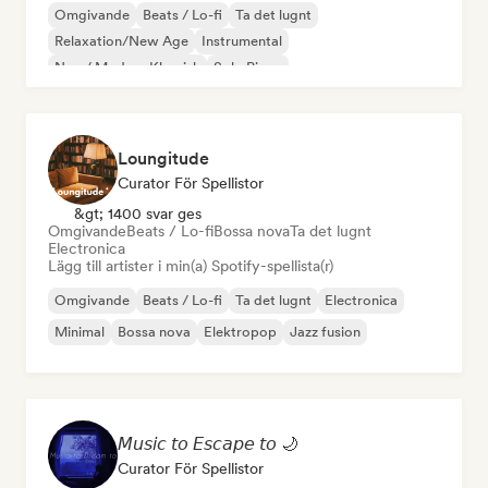
Omgivande
Beats / Lo-fi
Ta det lugnt
Relaxation/New Age
Instrumental
Neo / Modern Klassisk
Solo Piano
Loungitude
Curator För Spellistor
&gt; 1400 svar ges
Omgivande
Beats / Lo-fi
Bossa nova
Ta det lugnt
Electronica
Lägg till artister i min(a) Spotify-spellista(r)
Omgivande
Beats / Lo-fi
Ta det lugnt
Electronica
Minimal
Bossa nova
Elektropop
Jazz fusion
𝘔𝘶𝘴𝘪𝘤 𝘵𝘰 𝘌𝘴𝘤𝘢𝘱𝘦 𝘵𝘰 🌙
Curator För Spellistor