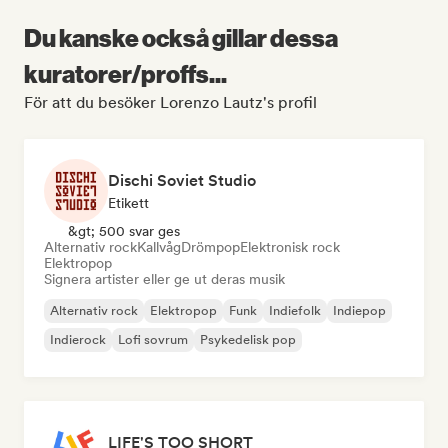
Du kanske också gillar dessa
kuratorer/proffs...
För att du besöker Lorenzo Lautz's profil
Dischi Soviet Studio
Etikett
&gt; 500 svar ges
Alternativ rock
Kallvåg
Drömpop
Elektronisk rock
Elektropop
Signera artister eller ge ut deras musik
Alternativ rock
Elektropop
Funk
Indiefolk
Indiepop
Indierock
Lofi sovrum
Psykedelisk pop
LIFE'S TOO SHORT