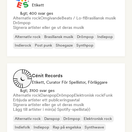
Etikett
&gt; 400 svar ges
Alternativ rock
Omgivande
Beats / Lo-fi
Brasiliansk musik
Drömpop
Signera artister eller ge ut deras musik
Alternativ rock
Brasiliansk musik
Drömpop
Indiepop
Indierock
Post punk
Shoegaze
Synthpop
Cénit Records
Etikett, Curator För Spellistor, Förläggare
&gt; 3100 svar ges
Alternativ rock
Danspop
Drömpop
Elektronisk rock
Funk
Erbjuda artister ett publiceringsavtal
Signera artister eller ge ut deras musik
Lägg till artister i min(a) Spotify-spellista(r)
Alternativ rock
Danspop
Drömpop
Elektronisk rock
Indiefolk
Indiepop
Rap på engelska
Synthwave