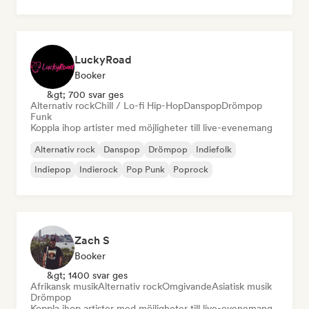
LuckyRoad
Booker
&gt; 700 svar ges
Alternativ rock
Chill / Lo-fi Hip-Hop
Danspop
Drömpop
Funk
Koppla ihop artister med möjligheter till live-evenemang
Alternativ rock
Danspop
Drömpop
Indiefolk
Indiepop
Indierock
Pop Punk
Poprock
Zach S
Booker
&gt; 1400 svar ges
Afrikansk musik
Alternativ rock
Omgivande
Asiatisk musik
Drömpop
Koppla ihop artister med möjligheter till live-evenemang