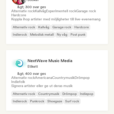
&gt; 300 svar ges
Alternativ rock
Kallvåg
Experimentell rock
Garage rock
Hardcore
Koppla ihop artister med möjligheter till live-evenemang
Alternativ rock
Kallvåg
Garage rock
Hardcore
Indierock
Melodisk metall
Ny våg
Post punk
NextWave Music Media
Etikett
&gt; 400 svar ges
Alternativ rock
Americana
Countrymusik
Drömpop
Indiefolk
Signera artister eller ge ut deras musik
Alternativ rock
Countrymusik
Drömpop
Indiepop
Indierock
Punkrock
Shoegaze
Surf rock