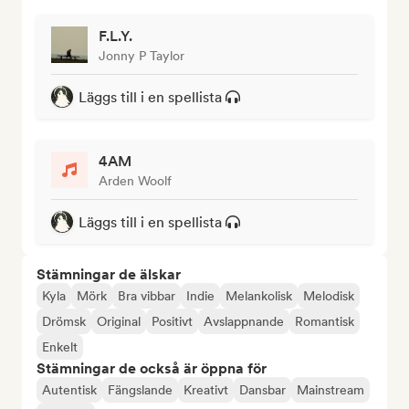
F.L.Y.
Jonny P Taylor
Läggs till i en spellista
4AM
Arden Woolf
Läggs till i en spellista
Stämningar de älskar
Kyla
Mörk
Bra vibbar
Indie
Melankolisk
Melodisk
Drömsk
Original
Positivt
Avslappnande
Romantisk
Enkelt
Stämningar de också är öppna för
Autentisk
Fängslande
Kreativt
Dansbar
Mainstream