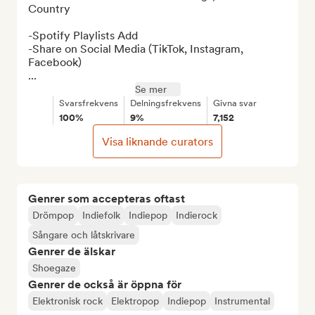
Country

-Spotify Playlists Add

-Share on Social Media (TikTok, Instagram, 
Facebook)

...
Se mer
Svarsfrekvens
Delningsfrekvens
Givna svar
100%
9%
7,152
Visa liknande curators
Genrer som accepteras oftast
Drömpop
Indiefolk
Indiepop
Indierock
Sångare och låtskrivare
Genrer de älskar
Shoegaze
Genrer de också är öppna för
Elektronisk rock
Elektropop
Indiepop
Instrumental