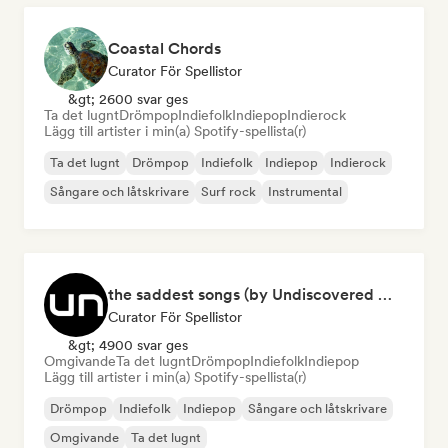
Coastal Chords
Curator För Spellistor
&gt; 2600 svar ges
Ta det lugnt
Drömpop
Indiefolk
Indiepop
Indierock
Lägg till artister i min(a) Spotify-spellista(r)
Ta det lugnt
Drömpop
Indiefolk
Indiepop
Indierock
Sångare och låtskrivare
Surf rock
Instrumental
the saddest songs (by Undiscovered Music)
Curator För Spellistor
&gt; 4900 svar ges
Omgivande
Ta det lugnt
Drömpop
Indiefolk
Indiepop
Lägg till artister i min(a) Spotify-spellista(r)
Drömpop
Indiefolk
Indiepop
Sångare och låtskrivare
Omgivande
Ta det lugnt