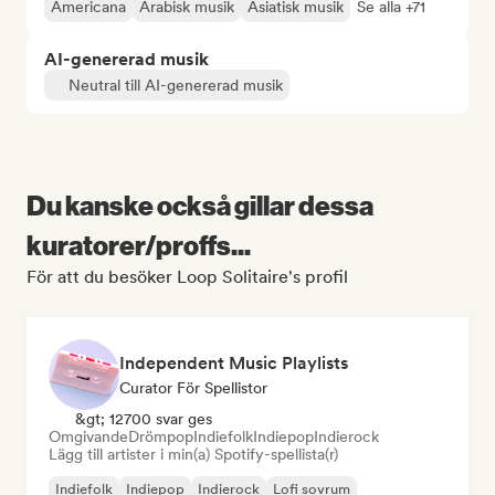
Americana
Arabisk musik
Asiatisk musik
Se alla +71
AI-genererad musik
Neutral till AI-genererad musik
Du kanske också gillar dessa
kuratorer/proffs...
För att du besöker Loop Solitaire's profil
Independent Music Playlists
Curator För Spellistor
&gt; 12700 svar ges
Omgivande
Drömpop
Indiefolk
Indiepop
Indierock
Lägg till artister i min(a) Spotify-spellista(r)
Indiefolk
Indiepop
Indierock
Lofi sovrum