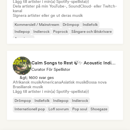
Lägg till artister i min(a) Spotify-spellista(r)
Dela artister på min YouTube-, SoundCloud- eller Twitch-
kanal
Signera artister eller ge ut deras musik
Kommersiell / Mainstream
Drömpop
Indiefolk
Indiepop
Indierock
Poprock
Sångare och låtskrivare
Americana
Calm Songs to Rest 🍃✨ Acoustic Indie Folk & Singer-Songwriter
Curator För Spellistor
&gt; 1600 svar ges
Afrikansk musik
Americana
Asiatisk musik
Bossa nova
Brasiliansk musik
Lägg till artister i min(a) Spotify-spellista(r)
Drömpop
Indiefolk
Indiepop
Indierock
Internationell pop
Lofi sovrum
Pop soul
Shoegaze