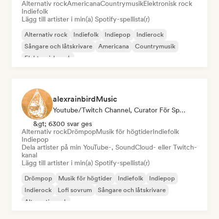
Alternativ rock
Americana
Countrymusik
Elektronisk rock
Indiefolk
Lägg till artister i min(a) Spotify-spellista(r)
Alternativ rock
Indiefolk
Indiepop
Indierock
Sångare och låtskrivare
Americana
Countrymusik
Elektronisk rock
alexrainbirdMusic
Youtube/Twitch Channel, Curator För Spellistor
&gt; 6300 svar ges
Alternativ rock
Drömpop
Musik för högtider
Indiefolk
Indiepop
Dela artister på min YouTube-, SoundCloud- eller Twitch-
kanal
Lägg till artister i min(a) Spotify-spellista(r)
Drömpop
Musik för högtider
Indiefolk
Indiepop
Indierock
Lofi sovrum
Sångare och låtskrivare
Alternativ rock