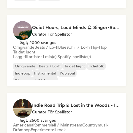
Quiet Hours, Loud Minds 🔮 Singer-Songwriter, Bedroom Pop & Dream Pop
Curator För Spellistor
&gt; 2000 svar ges
Omgivande
Beats / Lo-fi
Blues
Chill / Lo-fi Hip-Hop
Ta det lugnt
Lägg till artister i min(a) Spotify-spellista(r)
Omgivande
Beats / Lo-fi
Ta det lugnt
Indiefolk
Indiepop
Instrumental
Pop soul
Sångare och låtskrivare
Indie Road Trip & Lost in the Woods - Indie Folk, Folk Pop, Folk Rock & Singer-Songwriter
Curator För Spellistor
&gt; 2500 svar ges
Americana
Kommersiell / Mainstream
Countrymusik
Drömpop
Experimentell rock