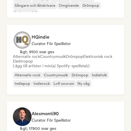
Sångare och låtskrivare
Omgivande
Drömpop
Instrumental
HQindie
Curator För Spellistor
&gt; 9100 svar ges
Alternativ rock
Countrymusik
Drömpop
Elektronisk rock
Elektropop
Lägg till artister i min(a) Spotify-spellista(r)
Alternativ rock
Countrymusik
Drömpop
Indiefolk
Indiepop
Indierock
Lofi sovrum
Ny våg
Alexmonti90
Curator För Spellistor
&gt; 17800 svar ges