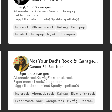
Curator För Spellistor
&gt; 15500 svar ges
Alternativ rock
Kallvåg
Danspop
Drömpop
Elektronisk rock
Lägg till artister i min(a) Spotify-spellista(r)
Indierock
Alternativ rock
Kallvåg
Drömpop
Indiefolk
Indiepop
Ny våg
Shoegaze
Not Your Dad’s Rock 🤘 Garage Rock, Alt-Rock & Indie Anthems
Curator För Spellistor
&gt; 1200 svar ges
Alternativ rock
Kallvåg
Elektronisk rock
Experimentell rock
Garage rock
Lägg till artister i min(a) Spotify-spellista(r)
Indierock
Alternativ rock
Kallvåg
Elektronisk rock
Experimentell rock
Garage rock
Ny våg
Poprock