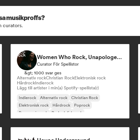
ssa musikproffs?
h curators.
Women Who Rock, Unapologetically
Curator För Spellistor
&gt; 1000 svar ges
Alternativ rock
Christian Rock
Elektronisk rock
Hårdrock
Indierock
Lägg till artister i min(a) Spotify-spellista(r)
Indierock
Alternativ rock
Christian Rock
Elektronisk rock
Hårdrock
Poprock
Progressiv rock
Psykedelisk rock