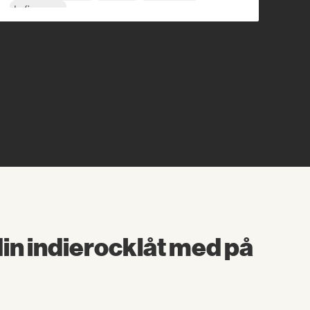
Lofi sovrum
din indierocklåt med på