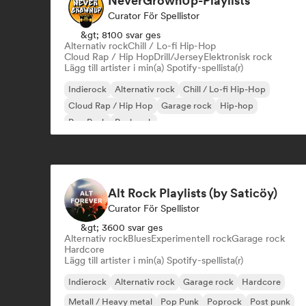
NeverGrownUp-Playlists
Curator För Spellistor
&gt; 8100 svar ges
Alternativ rock
Chill / Lo-fi Hip-Hop
Cloud Rap / Hip Hop
Drill/Jersey
Elektronisk rock
Lägg till artister i min(a) Spotify-spellista(r)
Indierock
Alternativ rock
Chill / Lo-fi Hip-Hop
Cloud Rap / Hip Hop
Garage rock
Hip-hop
Pop Punk
Punkrock
Alt Rock Playlists (by Saticöy)
Curator För Spellistor
&gt; 3600 svar ges
Alternativ rock
Blues
Experimentell rock
Garage rock
Hardcore
Lägg till artister i min(a) Spotify-spellista(r)
Indierock
Alternativ rock
Garage rock
Hardcore
Metall / Heavy metal
Pop Punk
Poprock
Post punk