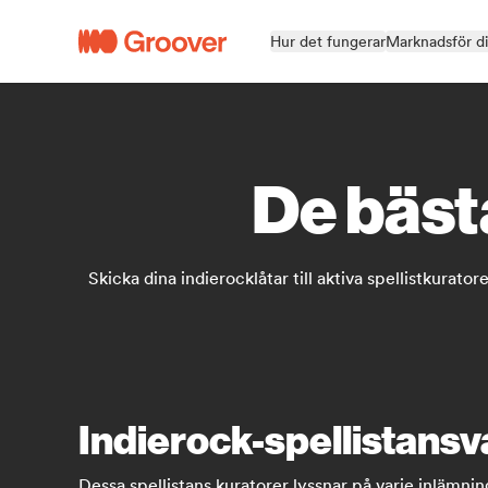
Hur det fungerar
Marknadsför d
De bäst
Skicka dina indierocklåtar till aktiva spellistkurat
Indierock-spellistansva
Dessa spellistans kuratorer lyssnar på varje inlämning