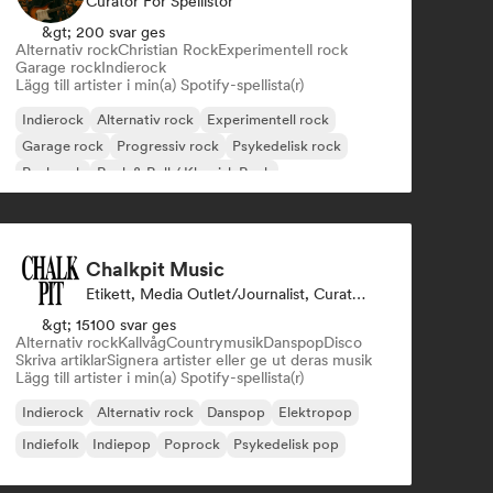
Curator För Spellistor
&gt; 200 svar ges
Alternativ rock
Christian Rock
Experimentell rock
Garage rock
Indierock
Lägg till artister i min(a) Spotify-spellista(r)
Indierock
Alternativ rock
Experimentell rock
Garage rock
Progressiv rock
Psykedelisk rock
Punkrock
Rock & Roll / Klassisk Rock
Chalkpit Music
Etikett, Media Outlet/Journalist, Curator För Spellistor
&gt; 15100 svar ges
Alternativ rock
Kallvåg
Countrymusik
Danspop
Disco
Skriva artiklar
Signera artister eller ge ut deras musik
Lägg till artister i min(a) Spotify-spellista(r)
Indierock
Alternativ rock
Danspop
Elektropop
Indiefolk
Indiepop
Poprock
Psykedelisk pop