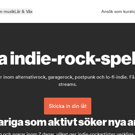
in musik
Lär & Väx
Ansök som kurato
a indie-rock-spel
orer inom alternativrock, garagerock, postpunk och lo-fi-indie.
streams.
Skicka in din låt
riga som aktivt söker nya a
 och svarar inom 7 dagar, vilket ger indie-rockartister verkliga