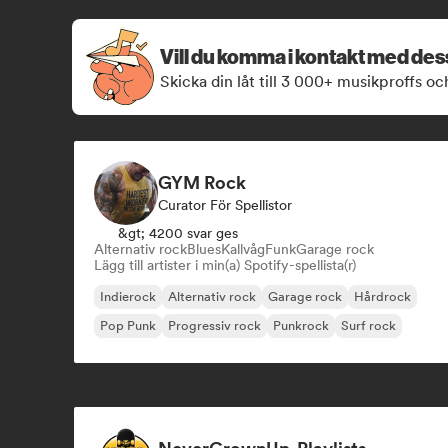
Vill du komma i kontakt med de
Skicka din låt till 3 000+ musikproffs oc
GYM Rock
Curator För Spellistor
&gt; 4200 svar ges
Alternativ rock
Blues
Kallvåg
Funk
Garage rock
Lägg till artister i min(a) Spotify-spellista(r)
Indierock
Alternativ rock
Garage rock
Hårdrock
Pop Punk
Progressiv rock
Punkrock
Surf rock