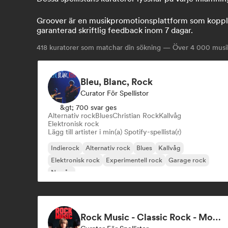
Groover är en musikpromotionsplattform som kopplar
garanterad skriftlig feedback inom 7 dagar.
418
kuratorer som matchar din sökning — Över 4 000 musikp
Bleu, Blanc, Rock
Curator För Spellistor
&gt; 700 svar ges
Alternativ rock
Blues
Christian Rock
Kallvåg
Elektronisk rock
Lägg till artister i min(a) Spotify-spellista(r)
Indierock
Alternativ rock
Blues
Kallvåg
Elektronisk rock
Experimentell rock
Garage rock
Ny våg
Rock Music - Classic Rock - Modern Rock