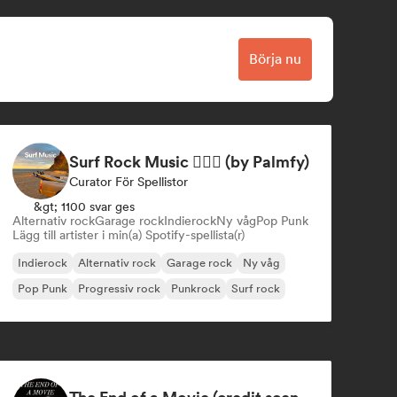
Börja nu
Surf Rock Music 🏄🏻‍♂️ (by Palmfy)
Curator För Spellistor
&gt; 1100 svar ges
Alternativ rock
Garage rock
Indierock
Ny våg
Pop Punk
Lägg till artister i min(a) Spotify-spellista(r)
Indierock
Alternativ rock
Garage rock
Ny våg
Pop Punk
Progressiv rock
Punkrock
Surf rock