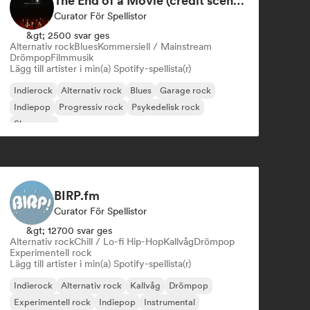
The End of a Movie (credit scenes) 🎞️ Cinematic Dream Pop & Bedroom Indie
Curator För Spellistor
&gt; 2500 svar ges
Alternativ rock
Blues
Kommersiell / Mainstream
Drömpop
Filmmusik
Lägg till artister i min(a) Spotify-spellista(r)
Indierock
Alternativ rock
Blues
Garage rock
Indiepop
Progressiv rock
Psykedelisk rock
Shoegaze
BIRP.fm
Curator För Spellistor
&gt; 12700 svar ges
Alternativ rock
Chill / Lo-fi Hip-Hop
Kallvåg
Drömpop
Experimentell rock
Lägg till artister i min(a) Spotify-spellista(r)
Indierock
Alternativ rock
Kallvåg
Drömpop
Experimentell rock
Indiepop
Instrumental