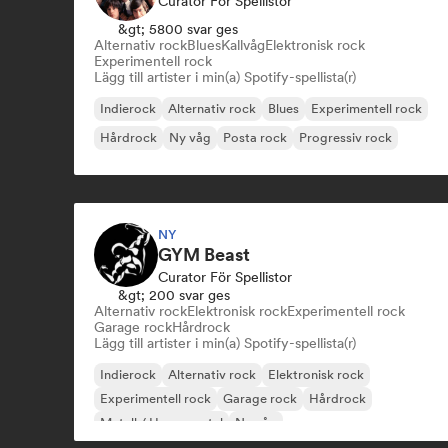
Curator För Spellistor
&gt; 5800 svar ges
Alternativ rock
Blues
Kallvåg
Elektronisk rock
Experimentell rock
Lägg till artister i min(a) Spotify-spellista(r)
Indierock
Alternativ rock
Blues
Experimentell rock
Hårdrock
Ny våg
Posta rock
Progressiv rock
NY
GYM Beast
Curator För Spellistor
&gt; 200 svar ges
Alternativ rock
Elektronisk rock
Experimentell rock
Garage rock
Hårdrock
Lägg till artister i min(a) Spotify-spellista(r)
Indierock
Alternativ rock
Elektronisk rock
Experimentell rock
Garage rock
Hårdrock
Metall / Heavy metal
Ny våg