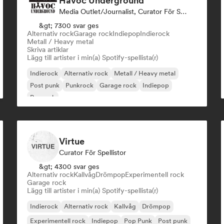
Havoc Underground
Media Outlet/Journalist, Curator För Spellistor
&gt; 7300 svar ges
Alternativ rock
Garage rock
Indiepop
Indierock
Metall / Heavy metal
Skriva artiklar
Lägg till artister i min(a) Spotify-spellista(r)
Indierock
Alternativ rock
Metall / Heavy metal
Post punk
Punkrock
Garage rock
Indiepop
Poprock
Virtue
Curator För Spellistor
&gt; 4300 svar ges
Alternativ rock
Kallvåg
Drömpop
Experimentell rock
Garage rock
Lägg till artister i min(a) Spotify-spellista(r)
Indierock
Alternativ rock
Kallvåg
Drömpop
Experimentell rock
Indiepop
Pop Punk
Post punk