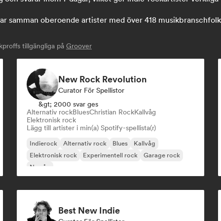
 samman oberoende artister med över 418 musikbranschfolk: s
roffs tillgängliga på
Groover
New Rock Revolution
Curator För Spellistor
&gt; 2000 svar ges
Alternativ rock
Blues
Christian Rock
Kallvåg
Elektronisk rock
Lägg till artister i min(a) Spotify-spellista(r)
Indierock
Alternativ rock
Blues
Kallvåg
Elektronisk rock
Experimentell rock
Garage rock
Ny våg
Best New Indie