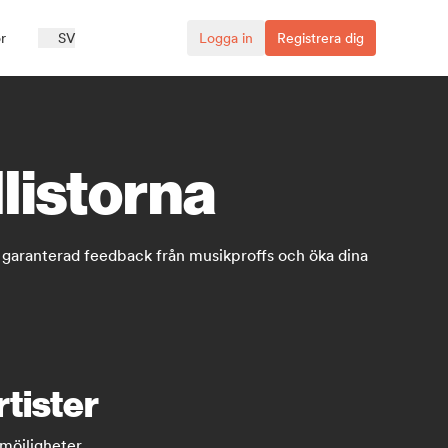
r
SV
Logga in
Registrera dig
listorna
 Få garanterad feedback från musikproffs och öka dina
rtister
 möjligheter.