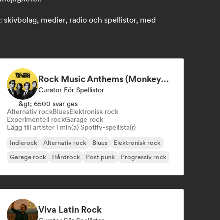
kivbolag, medier, radio och spellistor, med
Rock Music Anthems (MonkeyPlaylists)
Curator För Spellistor
&gt; 6500 svar ges
Alternativ rock
Blues
Elektronisk rock
Experimentell rock
Garage rock
Lägg till artister i min(a) Spotify-spellista(r)
Indierock
Alternativ rock
Blues
Elektronisk rock
Garage rock
Hårdrock
Post punk
Progressiv rock
Viva Latin Rock