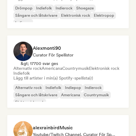
Drömpop
Indiefolk
Indierock
Shoegaze
Sångare och låtskrivare
Elektronisk rock
Elektropop
Indiepop
Alexmonti90
Curator För Spellistor
&gt; 17700 svar ges
Alternativ rock
Americana
Countrymusik
Elektronisk rock
Indiefolk
Lägg till artister i min(a) Spotify-spellista(r)
Alternativ rock
Indiefolk
Indiepop
Indierock
Sångare och låtskrivare
Americana
Countrymusik
Elektronisk rock
alexrainbirdMusic
Youtube/Twitch Channel, Curator För Spellistor