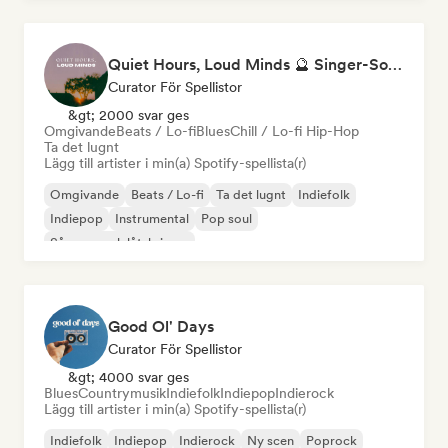
Quiet Hours, Loud Minds 🔮 Singer-Songwriter, Bedroom Pop & Dream Pop
Curator För Spellistor
&gt; 2000 svar ges
Omgivande
Beats / Lo-fi
Blues
Chill / Lo-fi Hip-Hop
Ta det lugnt
Lägg till artister i min(a) Spotify-spellista(r)
Omgivande
Beats / Lo-fi
Ta det lugnt
Indiefolk
Indiepop
Instrumental
Pop soul
Sångare och låtskrivare
Good Ol' Days
Curator För Spellistor
&gt; 4000 svar ges
Blues
Countrymusik
Indiefolk
Indiepop
Indierock
Lägg till artister i min(a) Spotify-spellista(r)
Indiefolk
Indiepop
Indierock
Ny scen
Poprock