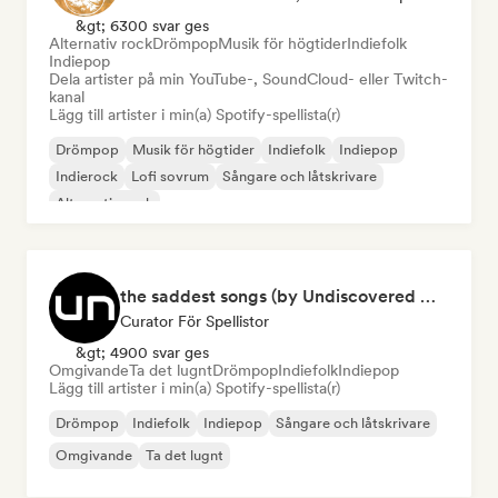
&gt; 6300 svar ges
Alternativ rock
Drömpop
Musik för högtider
Indiefolk
Indiepop
Dela artister på min YouTube-, SoundCloud- eller Twitch-
kanal
Lägg till artister i min(a) Spotify-spellista(r)
Drömpop
Musik för högtider
Indiefolk
Indiepop
Indierock
Lofi sovrum
Sångare och låtskrivare
Alternativ rock
the saddest songs (by Undiscovered Music)
Curator För Spellistor
&gt; 4900 svar ges
Omgivande
Ta det lugnt
Drömpop
Indiefolk
Indiepop
Lägg till artister i min(a) Spotify-spellista(r)
Drömpop
Indiefolk
Indiepop
Sångare och låtskrivare
Omgivande
Ta det lugnt