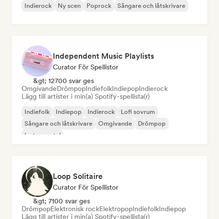
Indierock
Ny scen
Poprock
Sångare och låtskrivare
Independent Music Playlists
Curator För Spellistor
&gt; 12700 svar ges
Omgivande
Drömpop
Indiefolk
Indiepop
Indierock
Lägg till artister i min(a) Spotify-spellista(r)
Indiefolk
Indiepop
Indierock
Lofi sovrum
Sångare och låtskrivare
Omgivande
Drömpop
Instrumental
Loop Solitaire
Curator För Spellistor
&gt; 7100 svar ges
Drömpop
Elektronisk rock
Elektropop
Indiefolk
Indiepop
Lägg till artister i min(a) Spotify-spellista(r)