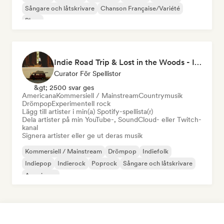
Sångare och låtskrivare
Chanson Française/Variété
Blues
Indie Road Trip & Lost in the Woods - Indie Folk, Folk Pop, Folk Rock & Singer-Songwriter
Curator För Spellistor
&gt; 2500 svar ges
Americana
Kommersiell / Mainstream
Countrymusik
Drömpop
Experimentell rock
Lägg till artister i min(a) Spotify-spellista(r)
Dela artister på min YouTube-, SoundCloud- eller Twitch-
kanal
Signera artister eller ge ut deras musik
Kommersiell / Mainstream
Drömpop
Indiefolk
Indiepop
Indierock
Poprock
Sångare och låtskrivare
Americana