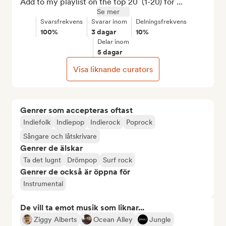
Add to my playlist on the top 20  (1-20) for ...
Se mer
Svarsfrekvens
Svarar inom
Delningsfrekvens
100%
3 dagar
10%
Delar inom
5 dagar
Visa liknande curators
Genrer som accepteras oftast
Indiefolk
Indiepop
Indierock
Poprock
Sångare och låtskrivare
Genrer de älskar
Ta det lugnt
Drömpop
Surf rock
Genrer de också är öppna för
Instrumental
De vill ta emot musik som liknar...
Ziggy Alberts
Ocean Alley
Jungle