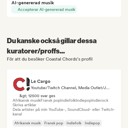
AI-genererad musik
Accepterar AI-genererad musik
Du kanske också gillar dessa
kuratorer/proffs...
För att du besöker Coastal Chords's profil
Le Cargo
Youtube/Twitch Channel, Media Outlet/Journalist
&gt; 12500 svar ges
Afrikansk musik
Fransk pop
Indiefolk
Indiepop
Indierock
Skriva artiklar
Dela artister på min YouTube-, SoundCloud- eller Twitch-
kanal
Afrikansk musik
Fransk pop
Indiefolk
Indiepop