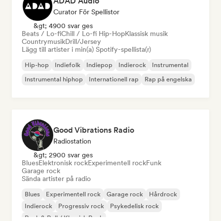
ADAD Audio
Curator För Spellistor
&gt; 4900 svar ges
Beats / Lo-fi
Chill / Lo-fi Hip-Hop
Klassisk musik
Countrymusik
Drill/Jersey
Lägg till artister i min(a) Spotify-spellista(r)
Hip-hop
Indiefolk
Indiepop
Indierock
Instrumental
Instrumental hiphop
Internationell rap
Rap på engelska
Good Vibrations Radio
Radiostation
&gt; 2900 svar ges
Blues
Elektronisk rock
Experimentell rock
Funk
Garage rock
Sända artister på radio
Blues
Experimentell rock
Garage rock
Hårdrock
Indierock
Progressiv rock
Psykedelisk rock
Rock & Roll / Klassisk Rock