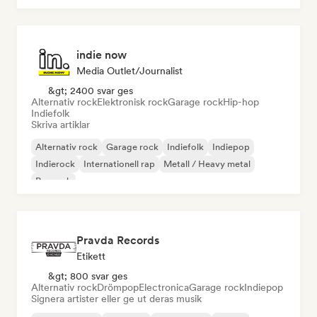
indie now
Media Outlet/Journalist
&gt; 2400 svar ges
Alternativ rock
Elektronisk rock
Garage rock
Hip-hop
Indiefolk
Skriva artiklar
Alternativ rock
Garage rock
Indiefolk
Indiepop
Indierock
Internationell rap
Metall / Heavy metal
Poprock
Pravda Records
Etikett
&gt; 800 svar ges
Alternativ rock
Drömpop
Electronica
Garage rock
Indiepop
Signera artister eller ge ut deras musik