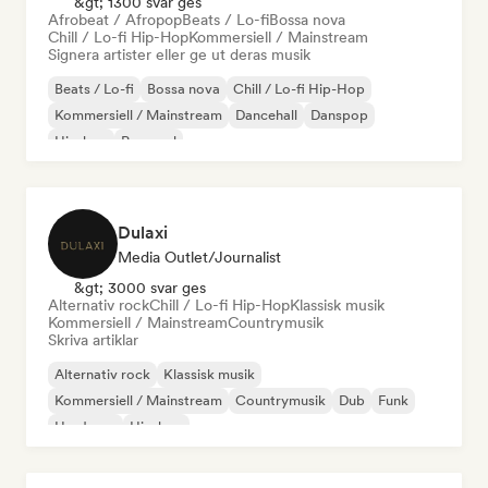
&gt; 1300 svar ges
Afrobeat / Afropop
Beats / Lo-fi
Bossa nova
Chill / Lo-fi Hip-Hop
Kommersiell / Mainstream
Signera artister eller ge ut deras musik
Beats / Lo-fi
Bossa nova
Chill / Lo-fi Hip-Hop
Kommersiell / Mainstream
Dancehall
Danspop
Hip-hop
Pop soul
Dulaxi
Media Outlet/Journalist
&gt; 3000 svar ges
Alternativ rock
Chill / Lo-fi Hip-Hop
Klassisk musik
Kommersiell / Mainstream
Countrymusik
Skriva artiklar
Alternativ rock
Klassisk musik
Kommersiell / Mainstream
Countrymusik
Dub
Funk
Hardcore
Hip-hop