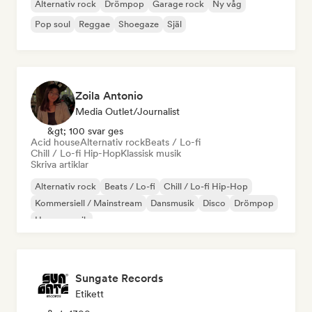
Alternativ rock
Drömpop
Garage rock
Ny våg
Pop soul
Reggae
Shoegaze
Själ
Zoila Antonio
Media Outlet/Journalist
&gt; 100 svar ges
Acid house
Alternativ rock
Beats / Lo-fi
Chill / Lo-fi Hip-Hop
Klassisk musik
Skriva artiklar
Alternativ rock
Beats / Lo-fi
Chill / Lo-fi Hip-Hop
Kommersiell / Mainstream
Dansmusik
Disco
Drömpop
House-musik
Sungate Records
Etikett