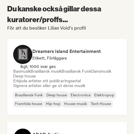
Du kanske också gillar dessa
kuratorer/proffs...
För att du besöker Lilian Void's profil
Dreamers Island Entertainment
Etikett, Förläggare
&gt; 1000 svar ges
Basmusik
Brasiliansk musik
Brasiliansk Funk
Dansmusik
Deep house
Erbjuda artister ett publiceringsavtal
Signera artister eller ge ut deras musik
Brasiliansk Funk
Deep house
Electronica
Elektropop
Framtida house
Hip-hop
House-musik
Tech House