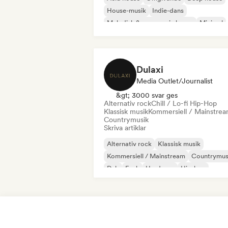
House-musik
Indie-dans
Melodisk & progressiv house
Minimal
Organisk House / Downtempo
Dulaxi
Media Outlet/Journalist
&gt; 3000 svar ges
Alternativ rock
Chill / Lo-fi Hip-Hop
Klassisk musik
Kommersiell / Mainstre
Countrymusik
Skriva artiklar
Alternativ rock
Klassisk musik
Kommersiell / Mainstream
Countrymus
Dub
Funk
Hardcore
Hip-hop