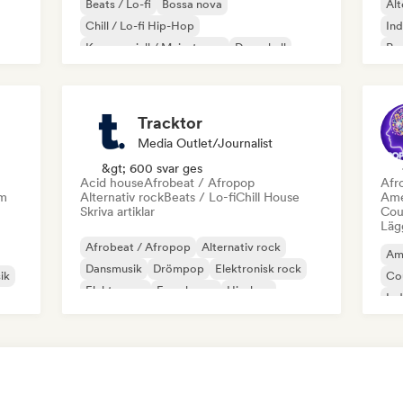
Beats / Lo-fi
Bossa nova
Alt
Chill / Lo-fi Hip-Hop
Ind
Kommersiell / Mainstream
Dancehall
Po
Danspop
Hip-hop
Pop soul
Tracktor
Media Outlet/Journalist
&gt; 600 svar ges
Acid house
Afrobeat / Afropop
Afr
am
Alternativ rock
Beats / Lo-fi
Chill House
Ame
Skriva artiklar
Cou
Lägg
Afrobeat / Afropop
Alternativ rock
Am
Dansmusik
Drömpop
Elektronisk rock
ik
Co
Elektropop
Fransk pop
Hip-hop
Ind