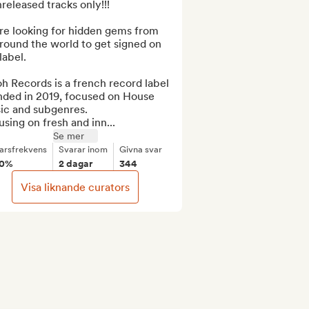
nreleased tracks only!!!

re looking for hidden gems from 
around the world to get signed on 
label.

oh Records is a french record label 
nded in 2019, focused on House 
ic and subgenres.

sing on fresh and inn...
Se mer
arsfrekvens
Svarar inom
Givna svar
00%
2 dagar
344
Visa liknande curators