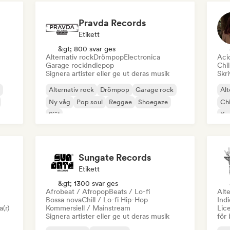
Pravda Records
Etikett
&gt; 800 svar ges
Alternativ rock
Drömpop
Electronica
Aci
Garage rock
Indiepop
Chil
Signera artister eller ge ut deras musik
Skri
Alternativ rock
Drömpop
Garage rock
Alt
Ny våg
Pop soul
Reggae
Shoegaze
Chi
Själ
Kom
Di
Sungate Records
Etikett
&gt; 1300 svar ges
Afrobeat / Afropop
Beats / Lo-fi
Alte
Bossa nova
Chill / Lo-fi Hip-Hop
Ind
a(r)
Kommersiell / Mainstream
Lice
Signera artister eller ge ut deras musik
för 