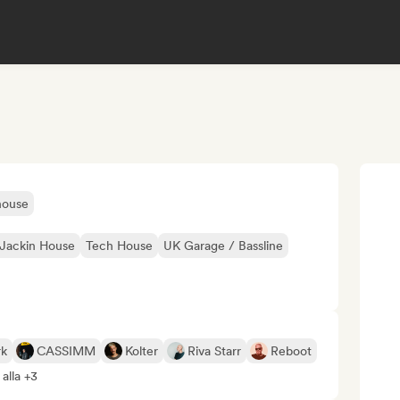
house
 Jackin House
Tech House
UK Garage / Bassline
rk
CASSIMM
Kolter
Riva Starr
Reboot
 alla +3