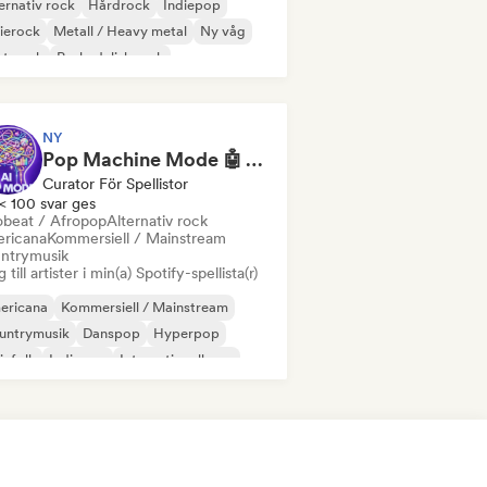
ernativ rock
Hårdrock
Indiepop
ierock
Metall / Heavy metal
Ny våg
st punk
Psykedelisk rock
NY
Pop Machine Mode 🤖 AI Music, Indie Pop & Dream Pop
Curator För Spellistor
< 100 svar ges
obeat / Afropop
Alternativ rock
ricana
Kommersiell / Mainstream
ntrymusik
 till artister i min(a) Spotify-spellista(r)
ericana
Kommersiell / Mainstream
untrymusik
Danspop
Hyperpop
iefolk
Indiepop
Internationell pop