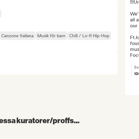
!!!U
We'
all 
our 
Canzone Italiana
Musik för barn
Chill / Lo-fi Hip-Hop
Ft.l
fou
mus
Focu
Sv
1
essa kuratorer/proffs...