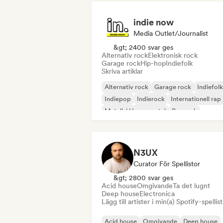
indie now
Media Outlet/Journalist
&gt; 2400 svar ges
Alternativ rock
Elektronisk rock
Garage rock
Hip-hop
Indiefolk
Skriva artiklar
Alternativ rock
Garage rock
Indiefolk
Indiepop
Indierock
Internationell rap
Metall / Heavy metal
Poprock
N3UX
Curator För Spellistor
&gt; 2800 svar ges
Acid house
Omgivande
Ta det lugnt
Deep house
Electronica
Lägg till artister i min(a) Spotify-spellist
Acid house
Omgivande
Deep house