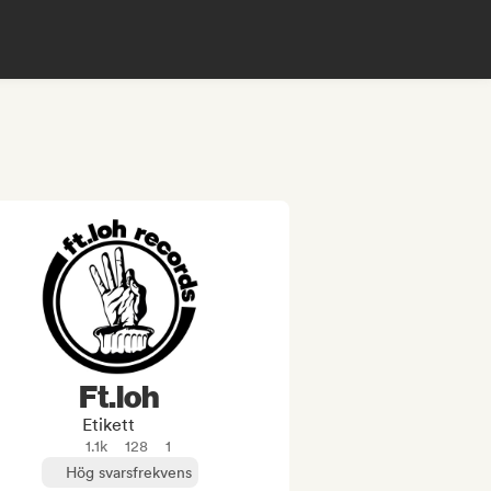
Ft.loh
Etikett
1.1k
128
1
Hög svarsfrekvens