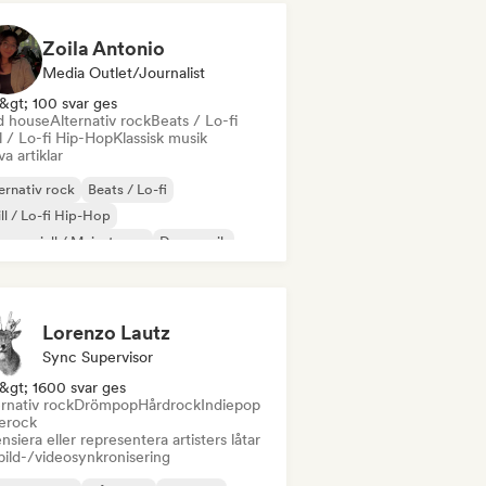
Zoila Antonio
Media Outlet/Journalist
&gt; 100 svar ges
d house
Alternativ rock
Beats / Lo-fi
l / Lo-fi Hip-Hop
Klassisk musik
va artiklar
ernativ rock
Beats / Lo-fi
ll / Lo-fi Hip-Hop
mersiell / Mainstream
Dansmusik
sco
Drömpop
House-musik
Lorenzo Lautz
Sync Supervisor
&gt; 1600 svar ges
rnativ rock
Drömpop
Hårdrock
Indiepop
ierock
nsiera eller representera artisters låtar
bild-/videosynkronisering