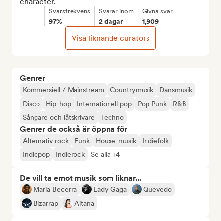
character.
Svarsfrekvens
Svarar inom
Givna svar
97%
2 dagar
1,909
Visa liknande curators
Genrer
Kommersiell / Mainstream
Countrymusik
Dansmusik
Disco
Hip-hop
Internationell pop
Pop Punk
R&B
Sångare och låtskrivare
Techno
Genrer de också är öppna för
Alternativ rock
Funk
House-musik
Indiefolk
Indiepop
Indierock
Se alla +4
De vill ta emot musik som liknar...
Maria Becerra
Lady Gaga
Quevedo
Bizarrap
Aitana