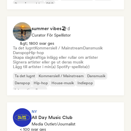
Rap på engelska
R&B
summer vibes🏖🧃
Curator För Spellistor
&gt; 1800 svar ges
Ta det lugnt
Kommersiell / Mainstream
Dansmusik
Danspop
Hip-hop
Skapa slagkraftiga inlägg eller rullar om artister
Signera artister eller ge ut deras musik
Lägg till artister i min(a) Spotify-spellista(r)
Ta det lugnt
Kommersiell / Mainstream
Dansmusik
Danspop
Hip-hop
House-musik
Indiepop
Internationell pop
NY
All Day Music Club
Media Outlet/Journalist
< 100 svar ges