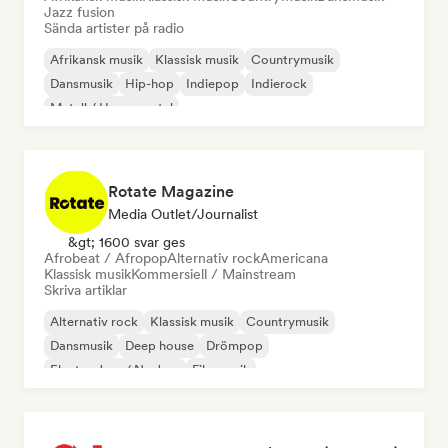
Jazz fusion
Sända artister på radio
Afrikansk musik
Klassisk musik
Countrymusik
Dansmusik
Hip-hop
Indiepop
Indierock
Metall / Heavy metal
Rotate Magazine
Media Outlet/Journalist
&gt; 1600 svar ges
Afrobeat / Afropop
Alternativ rock
Americana
Klassisk musik
Kommersiell / Mainstream
Skriva artiklar
Alternativ rock
Klassisk musik
Countrymusik
Dansmusik
Deep house
Drömpop
Electro Jazz / Nu Jazz
Filmmusik