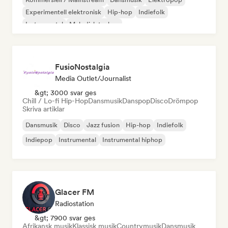
Experimentell elektronisk
Hip-hop
Indiefolk
Instrumental
Melodisk techno
FusioNostalgia
Media Outlet/Journalist
&gt; 3000 svar ges
Chill / Lo-fi Hip-Hop
Dansmusik
Danspop
Disco
Drömpop
Skriva artiklar
Dansmusik
Disco
Jazz fusion
Hip-hop
Indiefolk
Indiepop
Instrumental
Instrumental hiphop
Glacer FM
Radiostation
&gt; 7900 svar ges
Afrikansk musik
Klassisk musik
Countrymusik
Dansmusik