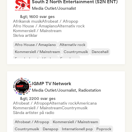
South 2 North Entertainment (S2N ENT)
Media Outlet/Journalist
&gt; 1600 svar ges
Afrikansk musik
Afrobeat / Afropop
Afro House / Amapiano
Alternativ rock
Kommersiell / Mainstream
Skriva artiklar
Afro House / Amapiano
Alternativ rock
Kommersiell / Mainstream
Countrymusik
Dancehall
Franska huset
Hip-hop
Fransk rap
IGMP TV Network
Media Outlet/Journalist, Radiostation
&gt; 2200 svar ges
Afrobeat / Afropop
Alternativ rock
Americana
Kommersiell / Mainstream
Countrymusik
Sända artister på radio
Afrobeat / Afropop
Kommersiell / Mainstream
Countrymusik
Danspop
Internationell pop
Poprock