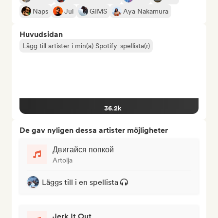
Naps
Jul
GIMS
Aya Nakamura
Huvudsidan
Lägg till artister i min(a) Spotify-spellista(r)
36.2k
De gav nyligen dessa artister möjligheter
Двигайся попкой
Artolja
Läggs till i en spellista
Jerk It Out