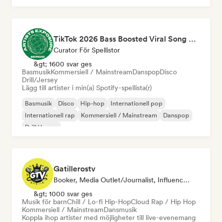
TikTok 2026 Bass Boosted Viral Song 🔥 (by Sergio Artists Exposure)
Curator För Spellistor
&gt; 1600 svar ges
Basmusik
Kommersiell / Mainstream
Danspop
Disco
Drill/Jersey
Lägg till artister i min(a) Spotify-spellista(r)
Basmusik
Disco
Hip-hop
Internationell pop
Internationell rap
Kommersiell / Mainstream
Danspop
Drill/Jersey
Gatillerostv
Booker, Media Outlet/Journalist, Influencer I Sociala Medier
&gt; 1000 svar ges
Musik för barn
Chill / Lo-fi Hip-Hop
Cloud Rap / Hip Hop
Kommersiell / Mainstream
Dansmusik
Koppla ihop artister med möjligheter till live-evenemang