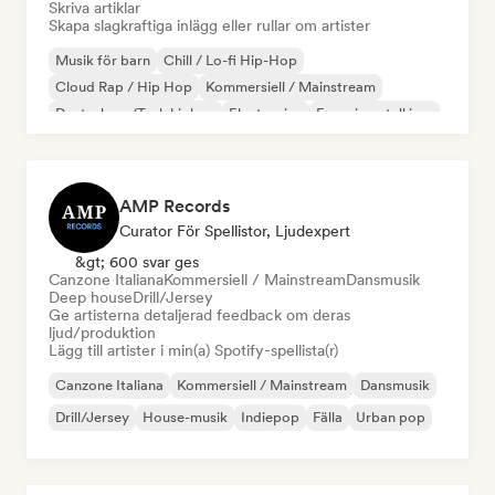
Skriva artiklar
Skapa slagkraftiga inlägg eller rullar om artister
Musik för barn
Chill / Lo-fi Hip-Hop
Cloud Rap / Hip Hop
Kommersiell / Mainstream
Deutschrap/Tysk hiphop
Electronica
Experimentell jazz
Hip-hop
AMP Records
Curator För Spellistor, Ljudexpert
&gt; 600 svar ges
Canzone Italiana
Kommersiell / Mainstream
Dansmusik
Deep house
Drill/Jersey
Ge artisterna detaljerad feedback om deras
ljud/produktion
Lägg till artister i min(a) Spotify-spellista(r)
Canzone Italiana
Kommersiell / Mainstream
Dansmusik
Drill/Jersey
House-musik
Indiepop
Fälla
Urban pop