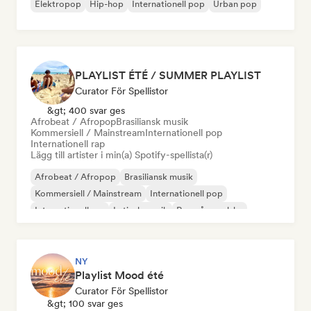
Elektropop
Hip-hop
Internationell pop
Urban pop
PLAYLIST ÉTÉ / SUMMER PLAYLIST
Curator För Spellistor
&gt; 400 svar ges
Afrobeat / Afropop
Brasiliansk musik
Kommersiell / Mainstream
Internationell pop
Internationell rap
Lägg till artister i min(a) Spotify-spellista(r)
Afrobeat / Afropop
Brasiliansk musik
Kommersiell / Mainstream
Internationell pop
Internationell rap
Latinsk musik
Rap på engelska
Fransk rap
NY
Playlist Mood été
Curator För Spellistor
&gt; 100 svar ges