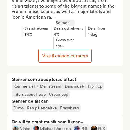
Since 2020, I’ve helped over 500 artists, from 
rising talents to some of the biggest names in the 
French music scene, as well as major labels and 
iconic American ra...
Se mer
Svarsfrekvens
Delningsfrekvens
Delar inom
84%
4%
1 dag
Givna svar
1,115
Visa liknande curators
Genrer som accepteras oftast
Kommersiell / Mainstream
Dansmusik
Hip-hop
Internationell pop
Urban pop
Genrer de älskar
Disco
Rap på engelska
Fransk rap
De vill ta emot musik som liknar...
Ninho
Michael Jackson
PNL
PLK