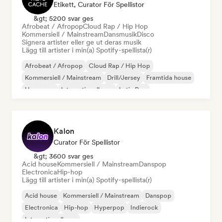
Etikett, Curator För Spellistor
&gt; 5200 svar ges
Afrobeat / Afropop
Cloud Rap / Hip Hop
Kommersiell / Mainstream
Dansmusik
Disco
Signera artister eller ge ut deras musik
Lägg till artister i min(a) Spotify-spellista(r)
Afrobeat / Afropop
Cloud Rap / Hip Hop
Kommersiell / Mainstream
Drill/Jersey
Framtida house
Hyperpop
Internationell pop
Latin Pop
Kalon
Curator För Spellistor
&gt; 3600 svar ges
Acid house
Kommersiell / Mainstream
Danspop
Electronica
Hip-hop
Lägg till artister i min(a) Spotify-spellista(r)
Acid house
Kommersiell / Mainstream
Danspop
Electronica
Hip-hop
Hyperpop
Indierock
Internationell pop