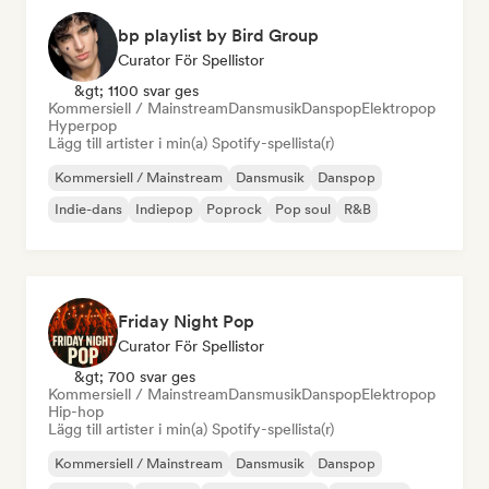
bp playlist by Bird Group
Curator För Spellistor
&gt; 1100 svar ges
Kommersiell / Mainstream
Dansmusik
Danspop
Elektropop
Hyperpop
Lägg till artister i min(a) Spotify-spellista(r)
Kommersiell / Mainstream
Dansmusik
Danspop
Indie-dans
Indiepop
Poprock
Pop soul
R&B
Friday Night Pop
Curator För Spellistor
&gt; 700 svar ges
Kommersiell / Mainstream
Dansmusik
Danspop
Elektropop
Hip-hop
Lägg till artister i min(a) Spotify-spellista(r)
Kommersiell / Mainstream
Dansmusik
Danspop