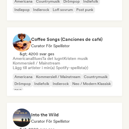
Americana
Countrymusik
Drömpop
Indiefolk
Indiepop
Indierock
Lofi sovrum
Post punk
Coffee Songs (Canciones de café)
Curator För Spellistor
&gt; 4200 svar ges
Americana
Blues
Ta det lugnt
Kristen musik
Kommersiell / Mainstream
Lägg till artister i min(a) Spotify-spellista(r)
Americana
Kommersiell / Mainstream
Countrymusik
Drömpop
Indiefolk
Indierock
Neo / Modern Klassisk
R&B
Into the Wild
Curator För Spellistor