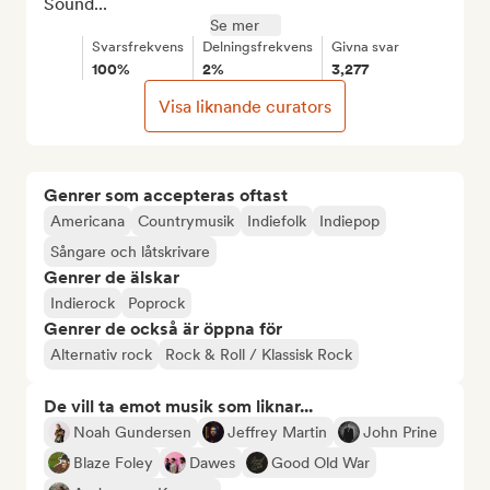
Sound...
Se mer
Svarsfrekvens
Delningsfrekvens
Givna svar
100%
2%
3,277
Visa liknande curators
Genrer som accepteras oftast
Americana
Countrymusik
Indiefolk
Indiepop
Sångare och låtskrivare
Genrer de älskar
Indierock
Poprock
Genrer de också är öppna för
Alternativ rock
Rock & Roll / Klassisk Rock
De vill ta emot musik som liknar...
Noah Gundersen
Jeffrey Martin
John Prine
Blaze Foley
Dawes
Good Old War