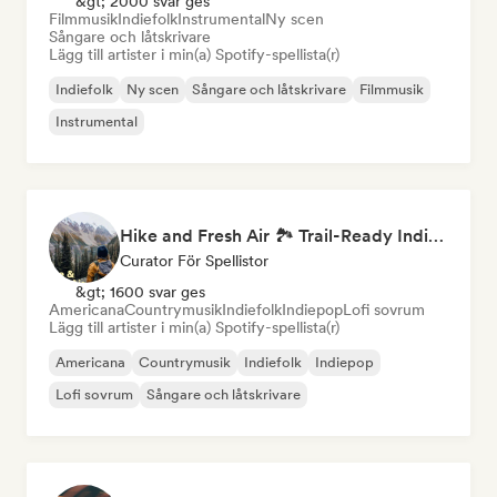
&gt; 2000 svar ges
Filmmusik
Indiefolk
Instrumental
Ny scen
Sångare och låtskrivare
Lägg till artister i min(a) Spotify-spellista(r)
Indiefolk
Ny scen
Sångare och låtskrivare
Filmmusik
Instrumental
Hike and Fresh Air 🏞️ Trail-Ready Indie Folk & Acoustic
Curator För Spellistor
&gt; 1600 svar ges
Americana
Countrymusik
Indiefolk
Indiepop
Lofi sovrum
Lägg till artister i min(a) Spotify-spellista(r)
Americana
Countrymusik
Indiefolk
Indiepop
Lofi sovrum
Sångare och låtskrivare