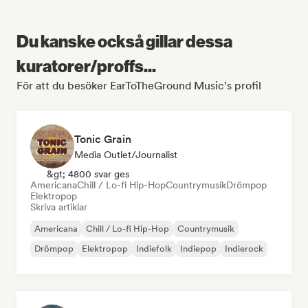
Du kanske också gillar dessa
kuratorer/proffs...
För att du besöker EarToTheGround Music's profil
Tonic Grain
Media Outlet/Journalist
&gt; 4800 svar ges
Americana
Chill / Lo-fi Hip-Hop
Countrymusik
Drömpop
Elektropop
Skriva artiklar
Americana
Chill / Lo-fi Hip-Hop
Countrymusik
Drömpop
Elektropop
Indiefolk
Indiepop
Indierock