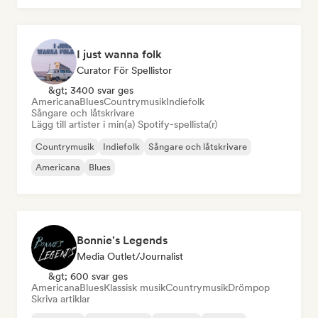
I just wanna folk
Curator För Spellistor
&gt; 3400 svar ges
Americana
Blues
Countrymusik
Indiefolk
Sångare och låtskrivare
Lägg till artister i min(a) Spotify-spellista(r)
Countrymusik
Indiefolk
Sångare och låtskrivare
Americana
Blues
Bonnie's Legends
Media Outlet/Journalist
&gt; 600 svar ges
Americana
Blues
Klassisk musik
Countrymusik
Drömpop
Skriva artiklar