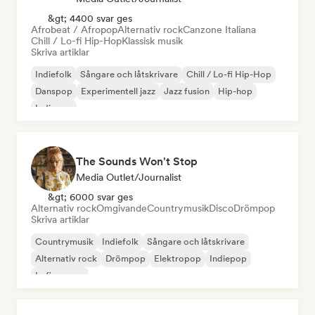
&gt; 4400 svar ges
Afrobeat / Afropop
Alternativ rock
Canzone Italiana
Chill / Lo-fi Hip-Hop
Klassisk musik
Skriva artiklar
Indiefolk
Sångare och låtskrivare
Chill / Lo-fi Hip-Hop
Danspop
Experimentell jazz
Jazz fusion
Hip-hop
Indiepop
The Sounds Won't Stop
Media Outlet/Journalist
&gt; 6000 svar ges
Alternativ rock
Omgivande
Countrymusik
Disco
Drömpop
Skriva artiklar
Countrymusik
Indiefolk
Sångare och låtskrivare
Alternativ rock
Drömpop
Elektropop
Indiepop
Lofi sovrum