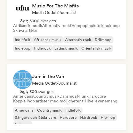
Music For The Misfits
Media Outlet/Journalist
&gt; 3900 svar ges
Afrikansk musik
Alternativ rock
Drömpop
Indiefolk
Indiepop
Skriva artiklar
Indiefolk
Afrikansk musik
Alternativ rock
Drömpop
Indiepop
Indierock
Latinsk musik
Orientalisk musik
Jam in the Van
Media Outlet/Journalist
&gt; 300 svar ges
Americana
Countrymusik
Dansmusik
Funk
Hardcore
Koppla ihop artister med möjligheter till live-evenemang
Americana
Countrymusik
Indiefolk
Sångare och låtskrivare
Hardcore
Hårdrock
Hip-hop
Indiepop