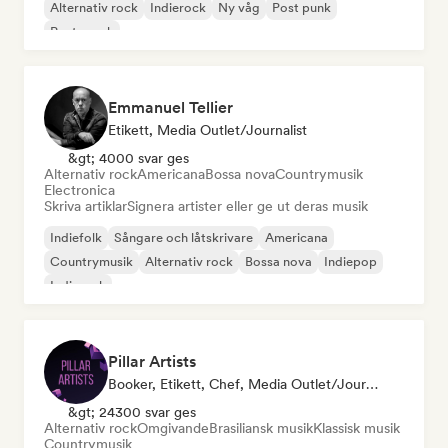
Alternativ rock
Indierock
Ny våg
Post punk
Posta rock
Emmanuel Tellier
Etikett, Media Outlet/Journalist
&gt; 4000 svar ges
Alternativ rock
Americana
Bossa nova
Countrymusik
Electronica
Skriva artiklar
Signera artister eller ge ut deras musik
Indiefolk
Sångare och låtskrivare
Americana
Countrymusik
Alternativ rock
Bossa nova
Indiepop
Indierock
Pillar Artists
Booker, Etikett, Chef, Media Outlet/Journalist, Mentor, Curator För Spellistor
&gt; 24300 svar ges
Alternativ rock
Omgivande
Brasiliansk musik
Klassisk musik
Countrymusik