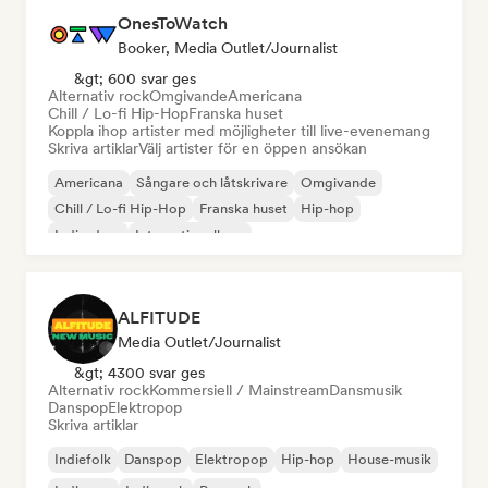
OnesToWatch
Booker, Media Outlet/Journalist
&gt; 600 svar ges
Alternativ rock
Omgivande
Americana
Chill / Lo-fi Hip-Hop
Franska huset
Koppla ihop artister med möjligheter till live-evenemang
Skriva artiklar
Välj artister för en öppen ansökan
Americana
Sångare och låtskrivare
Omgivande
Chill / Lo-fi Hip-Hop
Franska huset
Hip-hop
Indie-dans
Internationell rap
ALFITUDE
Media Outlet/Journalist
&gt; 4300 svar ges
Alternativ rock
Kommersiell / Mainstream
Dansmusik
Danspop
Elektropop
Skriva artiklar
Indiefolk
Danspop
Elektropop
Hip-hop
House-musik