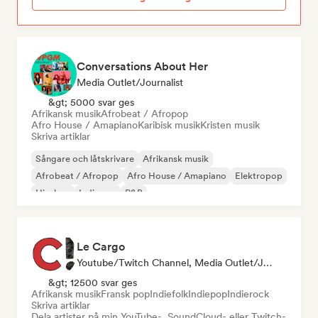
Conversations About Her
Media Outlet/Journalist
&gt; 5000 svar ges
Afrikansk musik
Afrobeat / Afropop
Afro House / Amapiano
Karibisk musik
Kristen musik
Skriva artiklar
Sångare och låtskrivare
Afrikansk musik
Afrobeat / Afropop
Afro House / Amapiano
Elektropop
Hip-hop
Indiepop
R&B
Le Cargo
Youtube/Twitch Channel, Media Outlet/Journalist
&gt; 12500 svar ges
Afrikansk musik
Fransk pop
Indiefolk
Indiepop
Indierock
Skriva artiklar
Dela artister på min YouTube-, SoundCloud- eller Twitch-