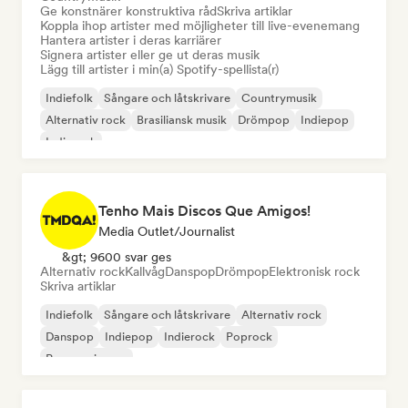
Ge konstnärer konstruktiva råd
Skriva artiklar
Koppla ihop artister med möjligheter till live-evenemang
Hantera artister i deras karriärer
Signera artister eller ge ut deras musik
Lägg till artister i min(a) Spotify-spellista(r)
Indiefolk
Sångare och låtskrivare
Countrymusik
Alternativ rock
Brasiliansk musik
Drömpop
Indiepop
Indierock
Tenho Mais Discos Que Amigos!
Media Outlet/Journalist
&gt; 9600 svar ges
Alternativ rock
Kallvåg
Danspop
Drömpop
Elektronisk rock
Skriva artiklar
Indiefolk
Sångare och låtskrivare
Alternativ rock
Danspop
Indiepop
Indierock
Poprock
Progressiv pop