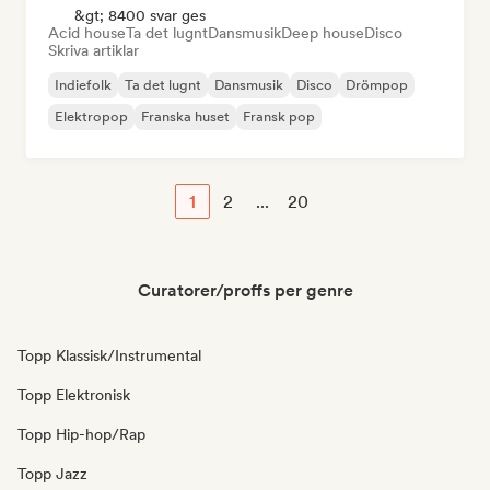
&gt; 8400 svar ges
Acid house
Ta det lugnt
Dansmusik
Deep house
Disco
Skriva artiklar
Indiefolk
Ta det lugnt
Dansmusik
Disco
Drömpop
Elektropop
Franska huset
Fransk pop
1
2
...
20
Curatorer/proffs per genre
Topp Klassisk/Instrumental
Topp Elektronisk
Topp Hip-hop/Rap
Topp Jazz