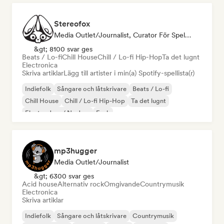
Stereofox
Media Outlet/Journalist, Curator För Spellistor
&gt; 8100 svar ges
Beats / Lo-fi
Chill House
Chill / Lo-fi Hip-Hop
Ta det lugnt
Electronica
Skriva artiklar
Lägg till artister i min(a) Spotify-spellista(r)
Indiefolk
Sångare och låtskrivare
Beats / Lo-fi
Chill House
Chill / Lo-fi Hip-Hop
Ta det lugnt
Electro Jazz / Nu Jazz
Funk
mp3hugger
Media Outlet/Journalist
&gt; 6300 svar ges
Acid house
Alternativ rock
Omgivande
Countrymusik
Electronica
Skriva artiklar
Indiefolk
Sångare och låtskrivare
Countrymusik