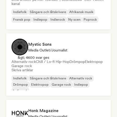
kanal
Indiefolk
Sångare och låtskrivare
Afrikansk musik
Fransk pop
Indiepop
Indierock
Ny scen
Poprock
Mystic Sons
Media Outlet/Journalist
&gt; 4600 svar ges
Alternativ rock
Chill / Lo-fi Hip-Hop
Drömpop
Elektropop
Garage rock
Skriva artiklar
Indiefolk
Sångare och låtskrivare
Alternativ rock
Drömpop
Elektropop
Garage rock
Indiepop
Indierock
Honk Magazine
Media Outlet/Journalist