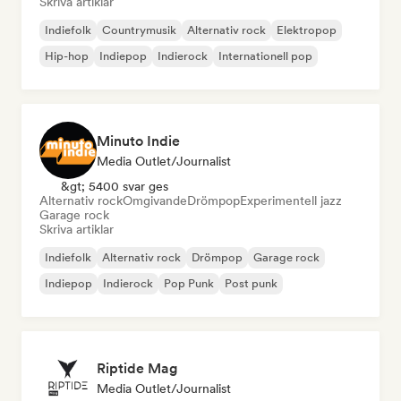
Skriva artiklar
Indiefolk
Countrymusik
Alternativ rock
Elektropop
Hip-hop
Indiepop
Indierock
Internationell pop
Minuto Indie
Media Outlet/Journalist
&gt; 5400 svar ges
Alternativ rock
Omgivande
Drömpop
Experimentell jazz
Garage rock
Skriva artiklar
Indiefolk
Alternativ rock
Drömpop
Garage rock
Indiepop
Indierock
Pop Punk
Post punk
Riptide Mag
Media Outlet/Journalist