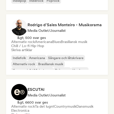
Indiepop
Indierock
Poprock
Rodrigo d'Sales Monteiro - Musikorama
Media Outlet/Journalist
&gt; 500 svar ges
Alternativ rock
Americana
Blues
Brasiliansk musik
Chill / Lo-fi Hip-Hop
Skriva artiklar
Indiefolk
Americana
Sångare och låtskrivare
Alternativ rock
Brasiliansk musik
Kommersiell / Mainstream
Drömpop
Hardcore
ESCUTAI
Media Outlet/Journalist
&gt; 6600 svar ges
Alternativ rock
Ta det lugnt
Countrymusik
Dansmusik
Electronica