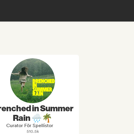
renched in Summer
Rain 🌧️🌴
Curator För Spellistor
510.5k