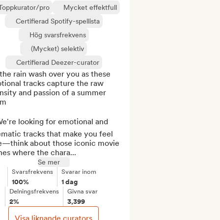
Toppkurator/pro
Mycket effektfull
Certifierad Spotify-spellista
Hög svarsfrekvens
(Mycket) selektiv
Certifierad Deezer-curator
the rain wash over you as these 
ional tracks capture the raw 
nsity and passion of a summer 
m

e're looking for emotional and 
matic tracks that make you feel 
ve—think about those iconic movie 
nes where the chara...
Se mer
Svarsfrekvens
Svarar inom
100%
1 dag
Delningsfrekvens
Givna svar
2%
3,399
Visa liknande curators