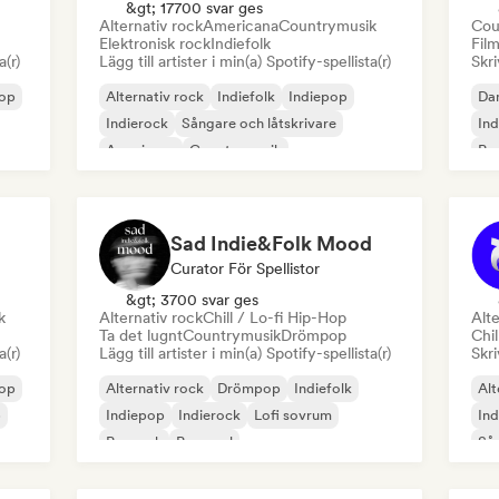
&gt; 17700 svar ges
Alternativ rock
Americana
Countrymusik
Cou
Elektronisk rock
Indiefolk
Fil
a(r)
Lägg till artister i min(a) Spotify-spellista(r)
Skri
op
Alternativ rock
Indiefolk
Indiepop
Da
Indierock
Sångare och låtskrivare
In
Americana
Countrymusik
Pop
Elektronisk rock
Sad Indie&Folk Mood
Curator För Spellistor
&gt; 3700 svar ges
k
Alternativ rock
Chill / Lo-fi Hip-Hop
Alte
Ta det lugnt
Countrymusik
Drömpop
Chil
a(r)
Lägg till artister i min(a) Spotify-spellista(r)
Skri
op
Alternativ rock
Drömpop
Indiefolk
Alt
p
Indiepop
Indierock
Lofi sovrum
Ind
Poprock
Pop soul
Sån