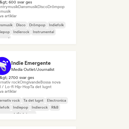
&gt; 600 svar ges
ntrymusik
Dansmusik
Disco
Drömpop
mmusik
va artiklar
nsmusik
Disco
Drömpop
Indiefolk
diepop
Indierock
Instrumental
 soul
Indie Emergente
Media Outlet/Journalist
&gt; 2700 svar ges
rnativ rock
Omgivande
Bossa nova
l / Lo-fi Hip-Hop
Ta det lugnt
va artiklar
ernativ rock
Ta det lugnt
Electronica
iefolk
Indiepop
Indierock
R&B
gare och låtskrivare