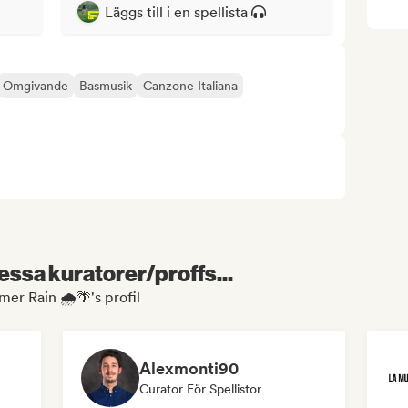
Läggs till i en spellista
Omgivande
Basmusik
Canzone Italiana
essa kuratorer/proffs...
r Rain 🌧️🌴's profil
Alexmonti90
Curator För Spellistor