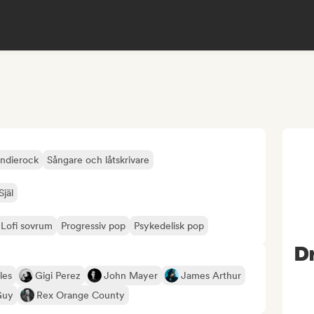
Indierock
Sångare och låtskrivare
Själ
Lofi sovrum
Progressiv pop
Psykedelisk pop
D
les
Gigi Perez
John Mayer
James Arthur
Guy
Rex Orange County