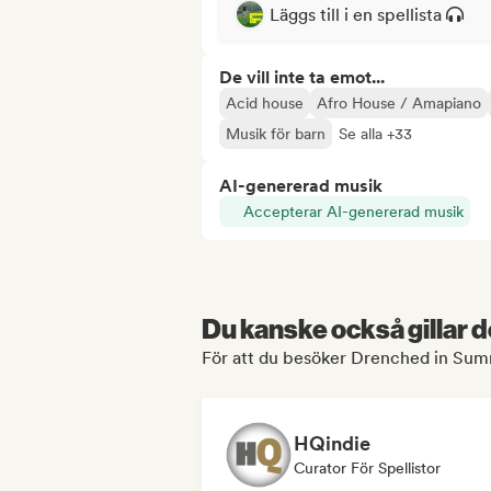
Läggs till i en spellista
De vill inte ta emot...
Acid house
Afro House / Amapiano
Musik för barn
Se alla +33
AI-genererad musik
Accepterar AI-genererad musik
Du kanske också gillar d
För att du besöker Drenched in Summe
HQindie
Curator För Spellistor