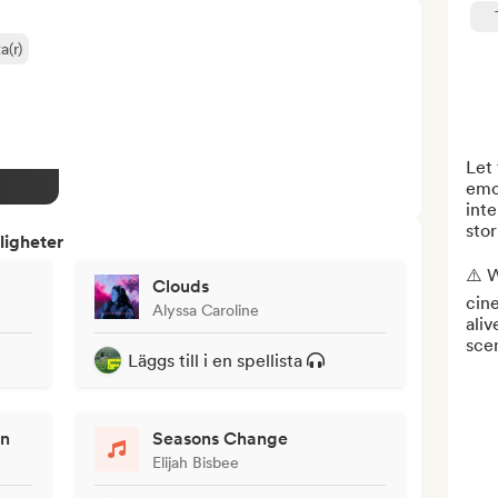
a(r)
Let 
emot
inte
stor
ligheter
⚠️ W
Clouds
cine
Alyssa Caroline
ali
sce
Läggs till i en spellista
an
Seasons Change
Elijah Bisbee