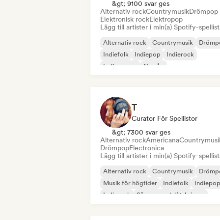
&gt; 9100 svar ges
Alternativ rock
Countrymusik
Drömpop
Elektronisk rock
Elektropop
Lägg till artister i min(a) Spotify-spellist
Alternativ rock
Countrymusik
Drömp
Indiefolk
Indiepop
Indierock
Lofi sovrum
Ny våg
T
Curator För Spellistor
&gt; 7300 svar ges
Alternativ rock
Americana
Countrymusi
Drömpop
Electronica
Lägg till artister i min(a) Spotify-spellist
Alternativ rock
Countrymusik
Drömp
Musik för högtider
Indiefolk
Indiepo
Indierock
Sångare och låtskrivare