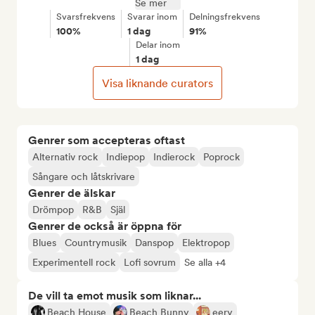
Se mer
Svarsfrekvens
Svarar inom
Delningsfrekvens
100%
1 dag
91%
Delar inom
1 dag
Visa liknande curators
Genrer som accepteras oftast
Alternativ rock
Indiepop
Indierock
Poprock
Sångare och låtskrivare
Genrer de älskar
Drömpop
R&B
Själ
Genrer de också är öppna för
Blues
Countrymusik
Danspop
Elektropop
Experimentell rock
Lofi sovrum
Se alla +4
De vill ta emot musik som liknar...
Beach House
Beach Bunny
eery