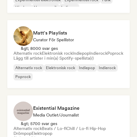
Hip-hop
House-musik
Indiepop
Matt's Playlists
Curator För Spellistor
&gt; 8000 svar ges
Alternativ rock
Elektronisk rock
Indiepop
Indierock
Poprock
Lägg till artister i min(a) Spotify-spellista(r)
Alternativ rock
Elektronisk rock
Indiepop
Indierock
Poprock
Existential Magazine
Media Outlet/Journalist
&gt; 5700 svar ges
Alternativ rock
Beats / Lo-fi
Chill / Lo-fi Hip-Hop
Drömpop
Elektropop