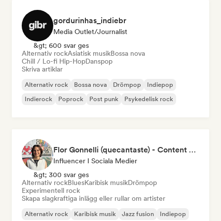
gordurinhas_indiebr
Media Outlet/Journalist
&gt; 600 svar ges
Alternativ rock
Asiatisk musik
Bossa nova
Chill / Lo-fi Hip-Hop
Danspop
Skriva artiklar
Alternativ rock
Bossa nova
Drömpop
Indiepop
Indierock
Poprock
Post punk
Psykedelisk rock
Flor Gonnelli (quecantaste) - Content Creator
Influencer I Sociala Medier
&gt; 300 svar ges
Alternativ rock
Blues
Karibisk musik
Drömpop
Experimentell rock
Skapa slagkraftiga inlägg eller rullar om artister
Alternativ rock
Karibisk musik
Jazz fusion
Indiepop