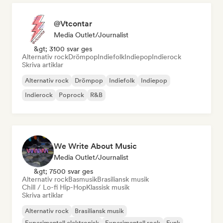
@Vtcontar
Media Outlet/Journalist
&gt; 3100 svar ges
Alternativ rock
Drömpop
Indiefolk
Indiepop
Indierock
Skriva artiklar
Alternativ rock
Drömpop
Indiefolk
Indiepop
Indierock
Poprock
R&B
We Write About Music
Media Outlet/Journalist
&gt; 7500 svar ges
Alternativ rock
Basmusik
Brasiliansk musik
Chill / Lo-fi Hip-Hop
Klassisk musik
Skriva artiklar
Alternativ rock
Brasiliansk musik
Experimentell elektronisk
Experimentell rock
Funk