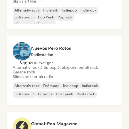
Skriva artiklar
Alternativ rock
Indiefolk
Indiepop
Indierock
Lofi sovrum
Pop Punk
Poprock
Sångare och låtskrivare
Nuevos Pero Rotos
Radiostation
&gt; 1200 svar ges
Alternativ rock
Drömpop
Dub
Experimentell rock
Garage rock
Sända artister på radio
Alternativ rock
Drömpop
Indiepop
Indierock
Lofi sovrum
Poprock
Post punk
Posta rock
Global-Pop Magazine