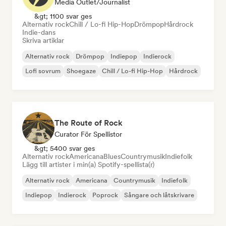
Media Outlet/Journalist
&gt; 1100 svar ges
Alternativ rock
Chill / Lo-fi Hip-Hop
Drömpop
Hårdrock
Indie-dans
Skriva artiklar
Alternativ rock
Drömpop
Indiepop
Indierock
Lofi sovrum
Shoegaze
Chill / Lo-fi Hip-Hop
Hårdrock
The Route of Rock
Curator För Spellistor
&gt; 5400 svar ges
Alternativ rock
Americana
Blues
Countrymusik
Indiefolk
Lägg till artister i min(a) Spotify-spellista(r)
Alternativ rock
Americana
Countrymusik
Indiefolk
Indiepop
Indierock
Poprock
Sångare och låtskrivare