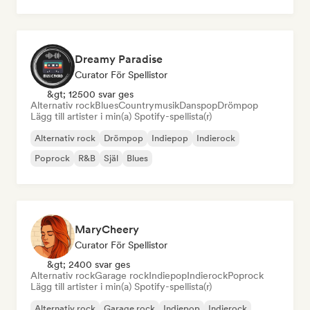
Dreamy Paradise
Curator För Spellistor
&gt; 12500 svar ges
Alternativ rock
Blues
Countrymusik
Danspop
Drömpop
Lägg till artister i min(a) Spotify-spellista(r)
Alternativ rock
Drömpop
Indiepop
Indierock
Poprock
R&B
Själ
Blues
MaryCheery
Curator För Spellistor
&gt; 2400 svar ges
Alternativ rock
Garage rock
Indiepop
Indierock
Poprock
Lägg till artister i min(a) Spotify-spellista(r)
Alternativ rock
Garage rock
Indiepop
Indierock