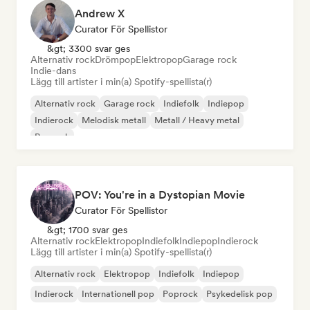
Andrew X
Curator För Spellistor
&gt; 3300 svar ges
Alternativ rock
Drömpop
Elektropop
Garage rock
Indie-dans
Lägg till artister i min(a) Spotify-spellista(r)
Alternativ rock
Garage rock
Indiefolk
Indiepop
Indierock
Melodisk metall
Metall / Heavy metal
Poprock
POV: You're in a Dystopian Movie
Curator För Spellistor
&gt; 1700 svar ges
Alternativ rock
Elektropop
Indiefolk
Indiepop
Indierock
Lägg till artister i min(a) Spotify-spellista(r)
Alternativ rock
Elektropop
Indiefolk
Indiepop
Indierock
Internationell pop
Poprock
Psykedelisk pop