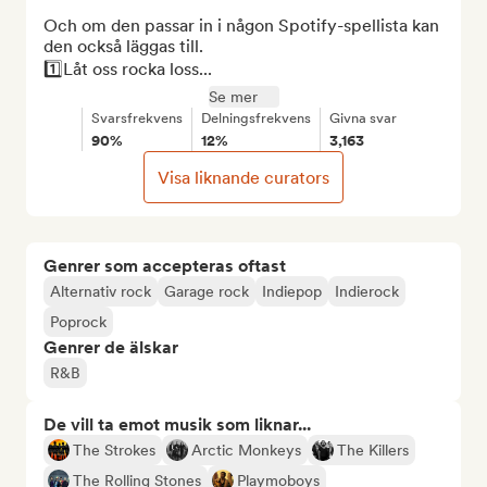
Och om den passar in i någon Spotify-spellista kan 
den också läggas till.

1️⃣Låt oss rocka loss...
Se mer
Svarsfrekvens
Delningsfrekvens
Givna svar
90%
12%
3,163
Visa liknande curators
Genrer som accepteras oftast
Alternativ rock
Garage rock
Indiepop
Indierock
Poprock
Genrer de älskar
R&B
De vill ta emot musik som liknar...
The Strokes
Arctic Monkeys
The Killers
The Rolling Stones
Playmoboys