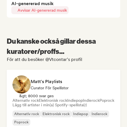
AI-genererad musik
Avvisar AI-genererad musik
Du kanske också gillar dessa
kuratorer/proffs...
För att du besöker @Vtcontar's profil
Matt's Playlists
Curator För Spellistor
&gt; 8000 svar ges
Alternativ rock
Elektronisk rock
Indiepop
Indierock
Poprock
Lägg till artister i min(a) Spotify-spellista(r)
Alternativ rock
Elektronisk rock
Indiepop
Indierock
Poprock