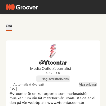
Om
@Vtcontar
Media Outlet/Journalist
4.3k
1.1k
Hög svarsfrekvens
Automatiskt översatt
Visa original
[SV]

@vtcontar är en kulturportal som marknadsför 
musiker. Om din låt matchar vår urvalslista delar vi 
den på vår webbplats www.vtcontar.com.br
