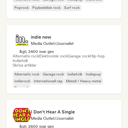
Poprock
Psykedelisk rock
Surf rock
indie now
Media Outlet/Journalist
&gt; 2400 svar ges
Alternativ rock
Elektronisk rock
Garage rock
Hip-hop
Indiefolk
Skriva artiklar
Alternativ rock
Garage rock
Indiefolk
Indiepop
Indierock
Internationell rap
Metall / Heavy metal
Poprock
I Don't Hear A Single
Media Outlet/Journalist
&gt; 2600 svar ges