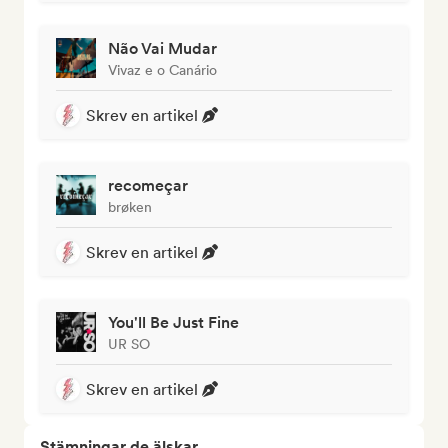
Não Vai Mudar
Vivaz e o Canário
Skrev en artikel
recomeçar
brøken
Skrev en artikel
You'll Be Just Fine
UR SO
Skrev en artikel
Stämningar de älskar