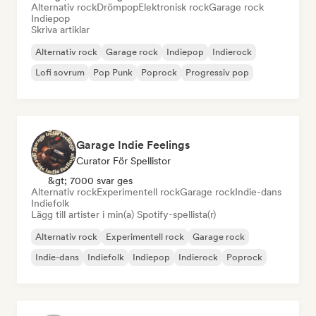
Alternativ rock
Drömpop
Elektronisk rock
Garage rock
Indiepop
Skriva artiklar
Alternativ rock
Garage rock
Indiepop
Indierock
Lofi sovrum
Pop Punk
Poprock
Progressiv pop
Garage Indie Feelings
Curator För Spellistor
&gt; 7000 svar ges
Alternativ rock
Experimentell rock
Garage rock
Indie-dans
Indiefolk
Lägg till artister i min(a) Spotify-spellista(r)
Alternativ rock
Experimentell rock
Garage rock
Indie-dans
Indiefolk
Indiepop
Indierock
Poprock