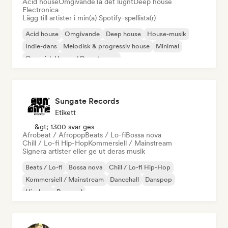
Acid house
Omgivande
Ta det lugnt
Deep house
Electronica
Lägg till artister i min(a) Spotify-spellista(r)
Acid house
Omgivande
Deep house
House-musik
Indie-dans
Melodisk & progressiv house
Minimal
Organisk House / Downtempo
Sungate Records
Etikett
&gt; 1300 svar ges
Afrobeat / Afropop
Beats / Lo-fi
Bossa nova
Chill / Lo-fi Hip-Hop
Kommersiell / Mainstream
Signera artister eller ge ut deras musik
Beats / Lo-fi
Bossa nova
Chill / Lo-fi Hip-Hop
Kommersiell / Mainstream
Dancehall
Danspop
Hip-hop
Pop soul