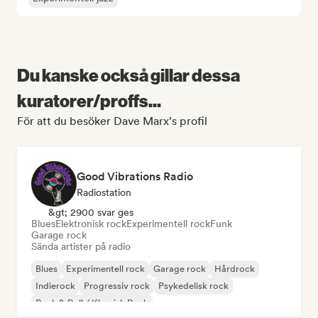
Du kanske också gillar dessa
kuratorer/proffs...
För att du besöker Dave Marx's profil
Good Vibrations Radio
Radiostation
&gt; 2900 svar ges
Blues
Elektronisk rock
Experimentell rock
Funk
Garage rock
Sända artister på radio
Blues
Experimentell rock
Garage rock
Hårdrock
Indierock
Progressiv rock
Psykedelisk rock
Rock & Roll / Klassisk Rock