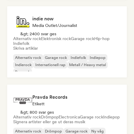
indie now
Media Outlet/Journalist
&gt; 2400 svar ges
Alternativ rock
Elektronisk rock
Garage rock
Hip-hop
Indiefolk
Skriva artiklar
Alternativ rock
Garage rock
Indiefolk
Indiepop
Indierock
Internationell rap
Metall / Heavy metal
Poprock
Pravda Records
Etikett
&gt; 800 svar ges
Alternativ rock
Drömpop
Electronica
Garage rock
Indiepop
Signera artister eller ge ut deras musik
Alternativ rock
Drömpop
Garage rock
Ny våg