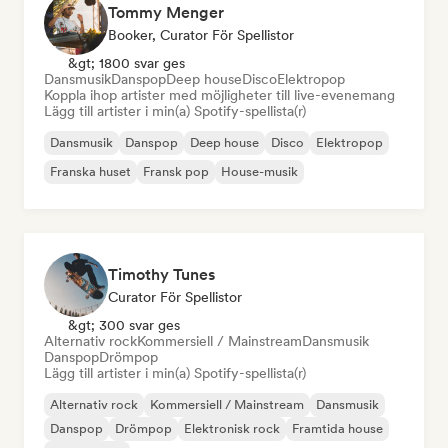
Tommy Menger
Booker, Curator För Spellistor
&gt; 1800 svar ges
Dansmusik
Danspop
Deep house
Disco
Elektropop
Koppla ihop artister med möjligheter till live-evenemang
Lägg till artister i min(a) Spotify-spellista(r)
Dansmusik
Danspop
Deep house
Disco
Elektropop
Franska huset
Fransk pop
House-musik
Timothy Tunes
Curator För Spellistor
&gt; 300 svar ges
Alternativ rock
Kommersiell / Mainstream
Dansmusik
Danspop
Drömpop
Lägg till artister i min(a) Spotify-spellista(r)
Alternativ rock
Kommersiell / Mainstream
Dansmusik
Danspop
Drömpop
Elektronisk rock
Framtida house