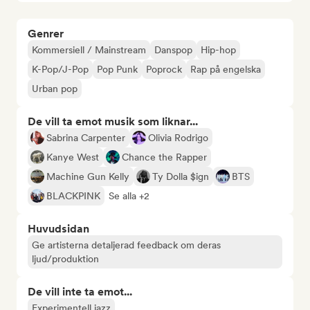
Genrer
Kommersiell / Mainstream
Danspop
Hip-hop
K-Pop/J-Pop
Pop Punk
Poprock
Rap på engelska
Urban pop
De vill ta emot musik som liknar...
Sabrina Carpenter
Olivia Rodrigo
Kanye West
Chance the Rapper
Machine Gun Kelly
Ty Dolla $ign
BTS
BLACKPINK
Se alla +2
Huvudsidan
Ge artisterna detaljerad feedback om deras
ljud/produktion
De vill inte ta emot...
Experimentell jazz