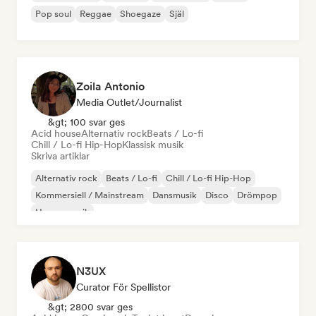
Pop soul
Reggae
Shoegaze
Själ
Zoila Antonio
Media Outlet/Journalist
&gt; 100 svar ges
Acid house
Alternativ rock
Beats / Lo-fi
Chill / Lo-fi Hip-Hop
Klassisk musik
Skriva artiklar
Alternativ rock
Beats / Lo-fi
Chill / Lo-fi Hip-Hop
Kommersiell / Mainstream
Dansmusik
Disco
Drömpop
House-musik
N3UX
Curator För Spellistor
&gt; 2800 svar ges