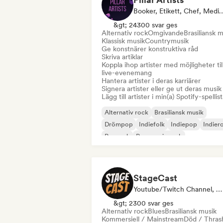
Booker, Etikett, Chef, Media Outlet/Journalist, Ment
&gt; 24300 svar ges
Alternativ rock
Omgivande
Brasiliansk 
Klassisk musik
Countrymusik
Ge konstnärer konstruktiva råd
Skriva artiklar
Koppla ihop artister med möjligheter til
live-evenemang
Hantera artister i deras karriärer
Signera artister eller ge ut deras musik
Lägg till artister i min(a) Spotify-spellist
Alternativ rock
Brasiliansk musik
Drömpop
Indiefolk
Indiepop
Indier
Poprock
Progressiv rock
StageCast
Youtube/Twitch Channel, Media Outlet/Journalist, Mentor, Influencer I Sociala Medier, Ljudexpert
&gt; 2300 svar ges
Alternativ rock
Blues
Brasiliansk musik
Kommersiell / Mainstream
Död / Thras