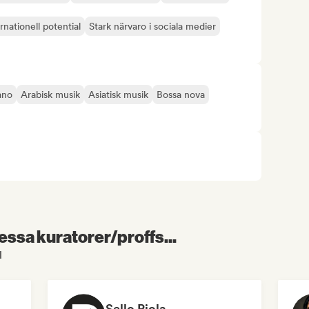
rnationell potential
Stark närvaro i sociala medier
ano
Arabisk musik
Asiatisk musik
Bossa nova
essa kuratorer/proffs...
l
Sello Piola