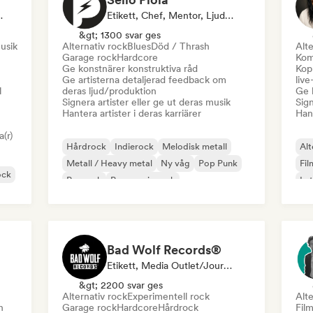
or, Curator För Spellistor
Etikett, Chef, Mentor, Ljudexpert
&gt; 1300 svar ges
musik
Alternativ rock
Blues
Död / Thrash
Alte
Garage rock
Hardcore
Kom
Ge konstnärer konstruktiva råd
Kopp
Ge artisterna detaljerad feedback om
liv
l
deras ljud/produktion
Ge 
Signera artister eller ge ut deras musik
Sign
Hantera artister i deras karriärer
Hant
a(r)
Hårdrock
Indierock
Melodisk metall
Alt
Metall / Heavy metal
Ny våg
Pop Punk
Fil
ock
Poprock
Progressiv rock
Lat
Bad Wolf Records®
Etikett, Media Outlet/Journalist, Ljudexpert
&gt; 2200 svar ges
Alternativ rock
Experimentell rock
Alte
h
Garage rock
Hardcore
Hårdrock
Fil