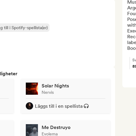
Musi
Arge
Fou
Pose
with
 till i Spotify-spellista(er)
Exec
Rec
label
Boo
S
8
ligheter
Solar Nights
Nervis
Läggs till i en spellista
Me Destruyo
Evolema