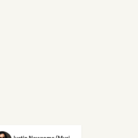
Justin Newsome (Music & Entertainment Executive | A&R, Artist Development & Partnerships | Applied AI & Systems Strategy)