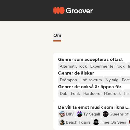
Om
Genrer som accepteras oftast
Alternativ rock
Experimentell rock
I
Genrer de älskar
Drömpop
Lofi sovrum
Ny våg
Post
Genrer de också är öppna för
Dub
Funk
Hardcore
Hårdrock
Ins
De vill ta emot musik som liknar...
DIIV
Ty Segall
Queens of 
Beach Fossils
Thee Oh Sees