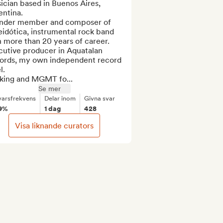
cian based in Buenos Aires, 
ntina. 

nder member and composer of 
idótica, instrumental rock band 
 more than 20 years of career. 

utive producer in Aquatalan 
ords, my own independent record 
.

king and MGMT fo...
Se mer
varsfrekvens
Delar inom
Givna svar
9%
1 dag
428
Visa liknande curators