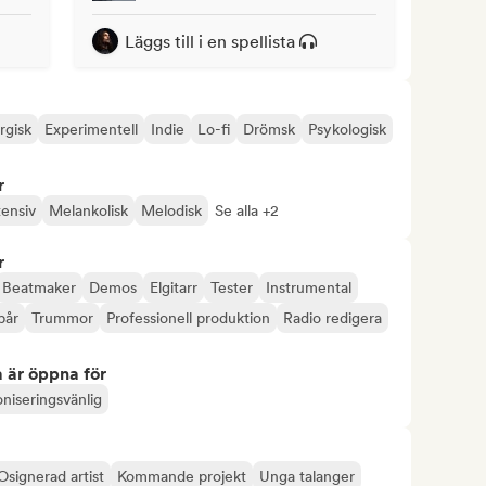
Läggs till i en spellista
rgisk
Experimentell
Indie
Lo-fi
Drömsk
Psykologisk
r
tensiv
Melankolisk
Melodisk
Se alla +2
r
Beatmaker
Demos
Elgitarr
Tester
Instrumental
pår
Trummor
Professionell produktion
Radio redigera
 är öppna för
niseringsvänlig
Osignerad artist
Kommande projekt
Unga talanger