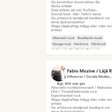
Ge konstnärer konstruktiva råd
Skriva artiklar
Dela artister på min YouTube-,
SoundCloud- eller Twitch-kanal
Ge artisterna detaljerad feedback om
deras ljud/produktion
Skapa slagkraftiga inlägg eller rullar om
artister
Alternativ rock
Brasiliansk musik
Garage rock
Hardcore
Hårdrock
Indierock
Pop Punk
Poprock
Influencer I Sociala M
&gt; 900 svar ges
Alternativ rock
Kommersiell / Mainstr
Död / Thrash
Elektronisk rock
Experimentell rock
Skapa slagkraftiga inlägg eller rullar om
artister
Ge artisterna detaljerad feedback om
deras ljud/produktion