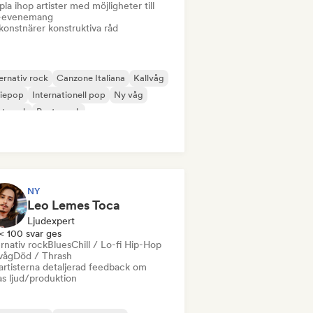
la ihop artister med möjligheter till
e-evenemang
konstnärer konstruktiva råd
ernativ rock
Canzone Italiana
Kallvåg
diepop
Internationell pop
Ny våg
st punk
Posta rock
NY
Leo Lemes Toca
Ljudexpert
< 100 svar ges
rnativ rock
Blues
Chill / Lo-fi Hip-Hop
våg
Död / Thrash
artisterna detaljerad feedback om
as ljud/produktion