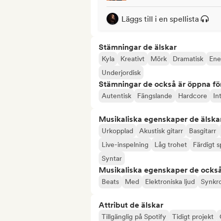
Läggs till i en spellista
Stämningar de älskar
Kyla
Kreativt
Mörk
Dramatisk
Ene
Underjordisk
Stämningar de också är öppna fö
Autentisk
Fängslande
Hardcore
In
Musikaliska egenskaper de älska
Urkopplad
Akustisk gitarr
Basgitarr
Live-inspelning
Låg trohet
Färdigt s
Syntar
Musikaliska egenskaper de också
Beats
Med
Elektroniska ljud
Synkro
Attribut de älskar
Tillgänglig på Spotify
Tidigt projekt