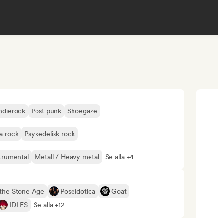
ndierock
Post punk
Shoegaze
a rock
Psykedelisk rock
trumental
Metall / Heavy metal
Se alla +4
the Stone Age
Poseidotica
Goat
IDLES
Se alla +12