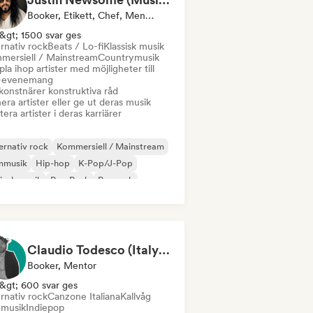
Booker, Etikett, Chef, Mentor
&gt; 1500 svar ges
rnativ rock
Beats / Lo-fi
Klassisk musik
mersiell / Mainstream
Countrymusik
la ihop artister med möjligheter till
e-evenemang
konstnärer konstruktiva råd
era artister eller ge ut deras musik
era artister i deras karriärer
ernativ rock
Kommersiell / Mainstream
mmusik
Hip-hop
K-Pop/J-Pop
insk musik
Pop Punk
Poprock
Claudio Todesco (Italy & Japan focus)
Booker, Mentor
&gt; 600 svar ges
rnativ rock
Canzone Italiana
Kallvåg
mmusik
Indiepop