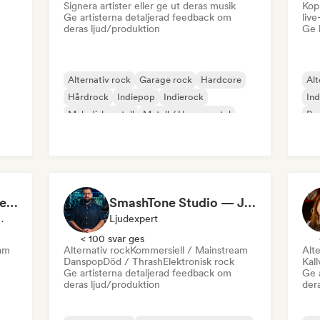
Signera artister eller ge ut deras musik
Kopp
Ge artisterna detaljerad feedback om
liv
deras ljud/produktion
Ge 
Alternativ rock
Garage rock
Hardcore
Alt
Hårdrock
Indiepop
Indierock
In
Melodisk metall
Metall / Heavy metal
Po
Fabio Mozine / Läjä Records
SmashTone Studio — Julien Meirone
edier, Ljudexpert
Ljudexpert
< 100 svar ges
eam
Alternativ rock
Kommersiell / Mainstream
Alte
Danspop
Död / Thrash
Elektronisk rock
Kall
Ge artisterna detaljerad feedback om
Ge 
deras ljud/produktion
der