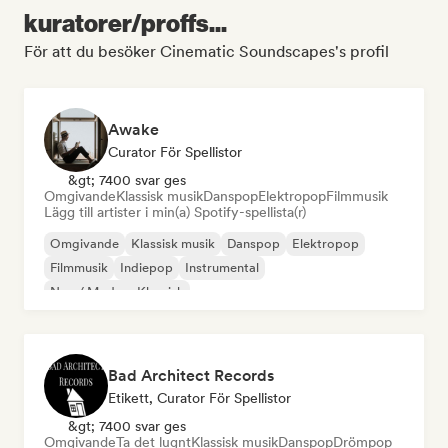
kuratorer/proffs...
För att du besöker Cinematic Soundscapes's profil
Awake
Curator För Spellistor
&gt; 7400 svar ges
Omgivande
Klassisk musik
Danspop
Elektropop
Filmmusik
Lägg till artister i min(a) Spotify-spellista(r)
Omgivande
Klassisk musik
Danspop
Elektropop
Filmmusik
Indiepop
Instrumental
Neo / Modern Klassisk
Bad Architect Records
Etikett, Curator För Spellistor
&gt; 7400 svar ges
Omgivande
Ta det lugnt
Klassisk musik
Danspop
Drömpop