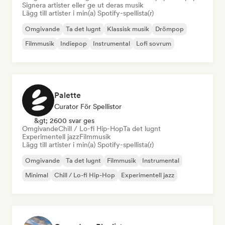
Signera artister eller ge ut deras musik
Lägg till artister i min(a) Spotify-spellista(r)
Omgivande
Ta det lugnt
Klassisk musik
Drömpop
Filmmusik
Indiepop
Instrumental
Lofi sovrum
Palette
Curator För Spellistor
&gt; 2600 svar ges
Omgivande
Chill / Lo-fi Hip-Hop
Ta det lugnt
Experimentell jazz
Filmmusik
Lägg till artister i min(a) Spotify-spellista(r)
Omgivande
Ta det lugnt
Filmmusik
Instrumental
Minimal
Chill / Lo-fi Hip-Hop
Experimentell jazz