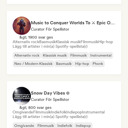
Music to Conquer Worlds To ⚔️ Epic Orchestral, Cinematic & Trailer Music
Curator För Spellistor
&gt; 1900 svar ges
Alternativ rock
Basmusik
Klassisk musik
Filmmusik
Hip-hop
Lägg till artister i min(a) Spotify-spellista(r)
Alternativ rock
Klassisk musik
Filmmusik
Instrumental
Neo / Modern Klassisk
Basmusik
Hip-hop
Phonk
Snow Day Vibes ❄️
Curator För Spellistor
&gt; 800 svar ges
Omgivande
Filmmusik
Indiefolk
Indiepop
Instrumental
Lägg till artister i min(a) Spotify-spellista(r)
Omgivande
Filmmusik
Indiefolk
Indiepop