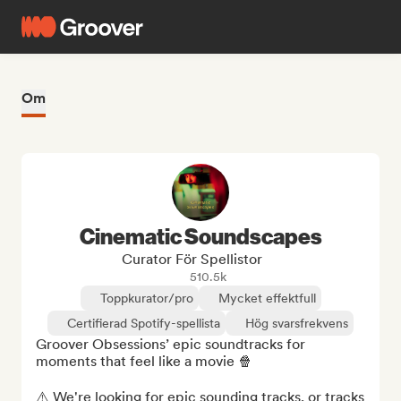
Om
Cinematic Soundscapes
Curator För Spellistor
510.5k
Toppkurator/pro
Mycket effektfull
Certifierad Spotify-spellista
Hög svarsfrekvens
Groover Obsessions’ epic soundtracks for 
moments that feel like a movie 🍿

⚠️ We're looking for epic sounding tracks, or tracks 