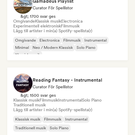
Gamadeus Playlist
Curator För Spellistor
&gt; 1700 svar ges
Omgivande
Klassisk musik
Electronica
Experimentell elektronisk
Filmmusik
Lägg till artister i min(a) Spotify-spellista(r)
Omgivande
Electronica
Filmmusik
Instrumental
Minimal
Neo / Modern Klassisk
Solo Piano
Klassisk musik
Reading Fantasy - Instrumental
Curator För Spellistor
&gt; 1500 svar ges
Klassisk musik
Filmmusik
Instrumental
Solo Piano
Traditionell musik
Lägg till artister i min(a) Spotify-spellista(r)
Klassisk musik
Filmmusik
Instrumental
Traditionell musik
Solo Piano