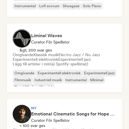
Instrumental
Lofi sovrum
Shoegaze
Solo Piano
Liminal Waves
Curator För Spellistor
&gt; 200 svar ges
Omgivande
Klassisk musik
Electro Jazz / Nu Jazz
Experimentell elektronisk
Experimentell jazz
Lägg till artister i min(a) Spotify-spellista(r)
Omgivande
Experimentell elektronisk
Experimentell jazz
Filmmusik
Industriell musik
Instrumental
Minimal
Neo / Modern Klassisk
NY
Emotional Cinematic Songs for Hope by Matt Macleod
Curator För Spellistor
< 100 svar ges