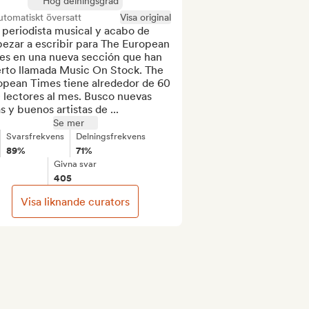
Hög delningsgrad
tomatiskt översatt
Visa original
periodista musical y acabo de 
ezar a escribir para The European 
es en una nueva sección que han 
erto llamada Music On Stock. The 
opean Times tiene alrededor de 60 
lectores al mes. Busco nuevas 
s y buenos artistas de ...
Se mer
Svarsfrekvens
Delningsfrekvens
89%
71%
Givna svar
405
Visa liknande curators