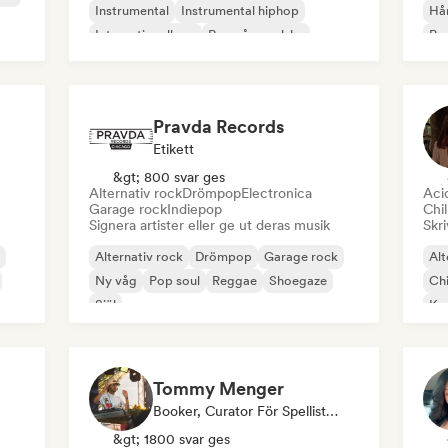
Instrumental
Instrumental hiphop
Hå
Internationell rap
Rap på engelska
Psy
Roc
Pravda Records
Etikett
&gt; 800 svar ges
Alternativ rock
Drömpop
Electronica
Aci
Garage rock
Indiepop
Chil
Signera artister eller ge ut deras musik
Skri
Alternativ rock
Drömpop
Garage rock
Alt
Ny våg
Pop soul
Reggae
Shoegaze
Chi
Själ
Kom
Di
Tommy Menger
Booker, Curator För Spellistor
&gt; 1800 svar ges