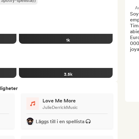
) Spotify-spellista(r)
Au
Soy 
emp
Tim
abi
Eur
1k
000 
joya
3.5k
ligheter
Love Me More
JulieDerrickMusic
Läggs till i en spellista