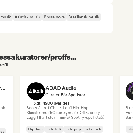
 musik
Asiatisk musik
Bossa nova
Brasiliansk musik
essa kuratorer/proffs...
rofil
Dreamers Island Entertainment
ADAD Audio
Curator För Spellistor
&gt; 4900 svar ges
unk
Beats / Lo-fi
Chill / Lo-fi Hip-Hop
Blu
Klassisk musik
Countrymusik
Drill/Jersey
Fun
Lägg till artister i min(a) Spotify-spellista(r)
Sänd
Hip-hop
Indiefolk
Indiepop
Indierock
Blu
ica