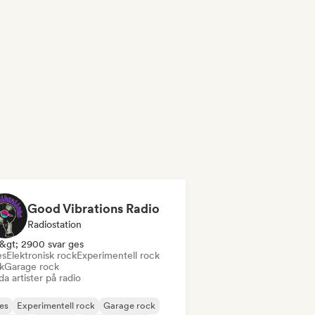
Good Vibrations Radio
Radiostation
&gt; 2900 svar ges
es
Elektronisk rock
Experimentell rock
k
Garage rock
a artister på radio
es
Experimentell rock
Garage rock