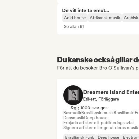
De vill inte ta emot...
Acid house
Afrikansk musik
Arabisk
Se alla +61
Du kanske också gillar d
För att du besöker Bro O'Sullivan's p
Etikett, Förläggare
&gt; 1000 svar ges
Basmusik
Brasiliansk musik
Brasiliansk F
Dansmusik
Deep house
Erbjuda artister ett publiceringsavtal
Signera artister eller ge ut deras musik
Brasiliansk Funk
Deep house
Electron