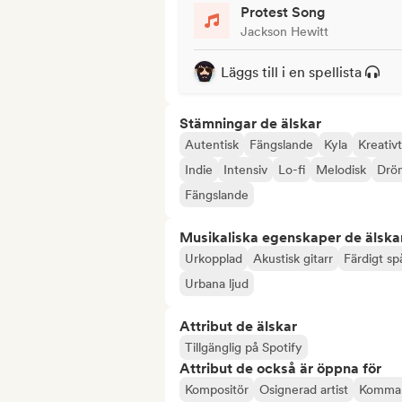
Protest Song
Jackson Hewitt
Läggs till i en spellista
Stämningar de älskar
Autentisk
Fängslande
Kyla
Kreativt
Indie
Intensiv
Lo-fi
Melodisk
Drö
Fängslande
Musikaliska egenskaper de älska
Urkopplad
Akustisk gitarr
Färdigt sp
Urbana ljud
Attribut de älskar
Tillgänglig på Spotify
Attribut de också är öppna för
Kompositör
Osignerad artist
Komman