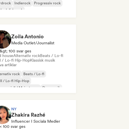
rdrock
Indierock
Progressiv rock
kedelisk rock
k & Roll / Klassisk Rock
Zoila Antonio
Media Outlet/Journalist
&gt; 100 svar ges
d house
Alternativ rock
Beats / Lo-fi
l / Lo-fi Hip-Hop
Klassisk musik
va artiklar
ernativ rock
Beats / Lo-fi
ll / Lo-fi Hip-Hop
mersiell / Mainstream
Dansmusik
sco
Drömpop
House-musik
NY
Zhakira Razhé
Influencer I Sociala Medier
< 100 svar ges