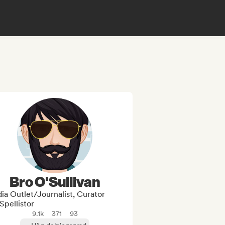
Bro O'Sullivan
ia Outlet/Journalist, Curator
Spellistor
9.1k
371
93