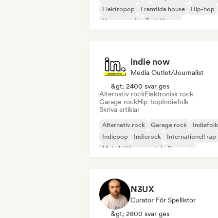
Elektropop
Framtida house
Hip-hop
House-musik
Tech House
indie now
Media Outlet/Journalist
&gt; 2400 svar ges
Alternativ rock
Elektronisk rock
Garage rock
Hip-hop
Indiefolk
Skriva artiklar
Alternativ rock
Garage rock
Indiefolk
Indiepop
Indierock
Internationell rap
Metall / Heavy metal
Poprock
N3UX
Curator För Spellistor
&gt; 2800 svar ges