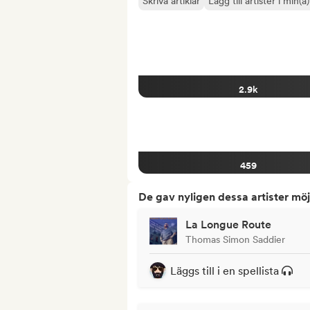
Skriva artiklar
Lägg till artister i min(a
2.9k
459
De gav nyligen dessa artister möj
La Longue Route
Thomas Simon Saddier
Läggs till i en spellista