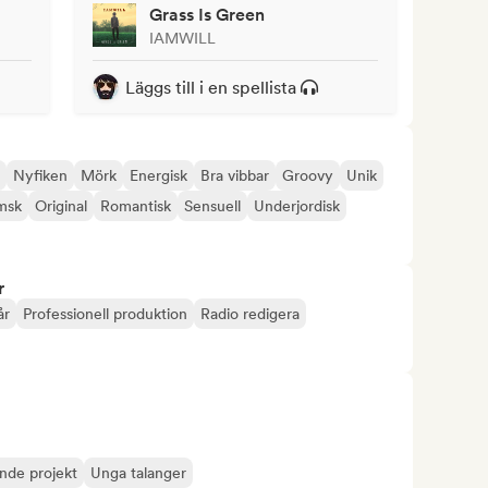
Grass Is Green
IAMWILL
Läggs till i en spellista
Nyfiken
Mörk
Energisk
Bra vibbar
Groovy
Unik
msk
Original
Romantisk
Sensuell
Underjordisk
r
år
Professionell produktion
Radio redigera
de projekt
Unga talanger