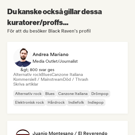
Du kanske också gillar dessa
kuratorer/proffs...
För att du besöker Black Raven's profil
Andrea Mariano
Media Outlet/Journalist
&gt; 800 svar ges
Alternativ rock
Blues
Canzone Italiana
Kommersiell / Mainstream
Död / Thrash
Skriva artiklar
Alternativ rock
Blues
Canzone Italiana
Drömpop
Elektronisk rock
Hårdrock
Indiefolk
Indiepop
Juanjo Montesano / El Reverendo