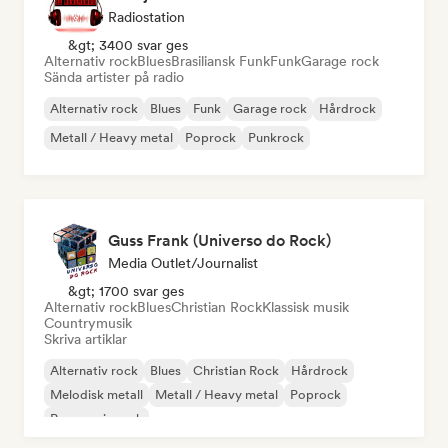
Radiostation
&gt; 3400 svar ges
Alternativ rock
Blues
Brasiliansk Funk
Funk
Garage rock
Sända artister på radio
Alternativ rock
Blues
Funk
Garage rock
Hårdrock
Metall / Heavy metal
Poprock
Punkrock
Guss Frank (Universo do Rock)
Media Outlet/Journalist
&gt; 1700 svar ges
Alternativ rock
Blues
Christian Rock
Klassisk musik
Countrymusik
Skriva artiklar
Alternativ rock
Blues
Christian Rock
Hårdrock
Melodisk metall
Metall / Heavy metal
Poprock
Progressiv rock