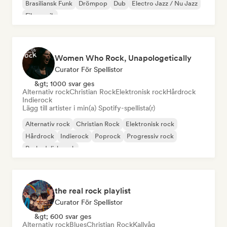
Brasiliansk Funk
Drömpop
Dub
Electro Jazz / Nu Jazz
Filmmusik
Women Who Rock, Unapologetically
Curator För Spellistor
&gt; 1000 svar ges
Alternativ rock
Christian Rock
Elektronisk rock
Hårdrock
Indierock
Lägg till artister i min(a) Spotify-spellista(r)
Alternativ rock
Christian Rock
Elektronisk rock
Hårdrock
Indierock
Poprock
Progressiv rock
Psykedelisk rock
the real rock playlist
Curator För Spellistor
&gt; 600 svar ges
Alternativ rock
Blues
Christian Rock
Kallvåg