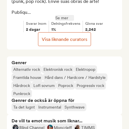
(punk, pop rock). Envie suas obras de arte!

Publiqu...
Se mer
Svarar inom
Delningsfrekvens
Givna svar
2 dagar
1%
2,242
Visa liknande curators
Genrer
Alternativ rock
Elektronisk rock
Elektropop
Framtida house
Hård dans / Hardcore / Hardstyle
Hårdrock
Lofi sovrum
Poprock
Progressiv rock
Punkrock
Genrer de också är öppna för
Ta det lugnt
Instrumental
Synthwave
De vill ta emot musik som liknar...
Blind Channel
Moncrieff
TIMMS