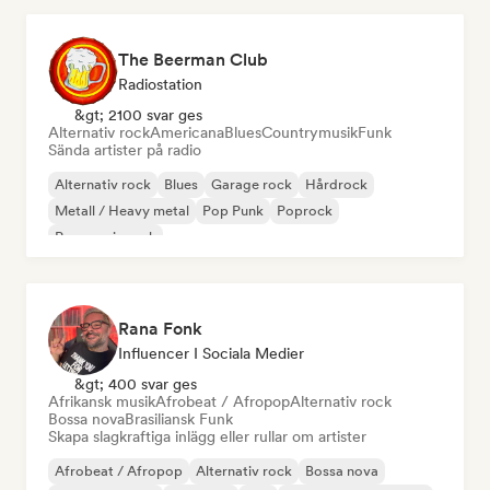
The Beerman Club
Radiostation
&gt; 2100 svar ges
Alternativ rock
Americana
Blues
Countrymusik
Funk
Sända artister på radio
Alternativ rock
Blues
Garage rock
Hårdrock
Metall / Heavy metal
Pop Punk
Poprock
Progressiv rock
Rana Fonk
Influencer I Sociala Medier
&gt; 400 svar ges
Afrikansk musik
Afrobeat / Afropop
Alternativ rock
Bossa nova
Brasiliansk Funk
Skapa slagkraftiga inlägg eller rullar om artister
Afrobeat / Afropop
Alternativ rock
Bossa nova