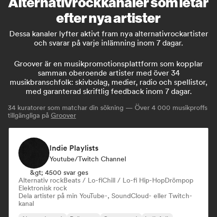
Alternativrockkanaler som letar
efter nya artister
Dessa kanaler lyfter aktivt fram nya alternativrockartister
och svarar på varje inlämning inom 7 dagar.
Groover är en musikpromotionsplattform som kopplar
samman oberoende artister med över 34
musikbranschfolk: skivbolag, medier, radio och spellistor,
med garanterad skriftlig feedback inom 7 dagar.
34
kuratorer som matchar din sökning — Över 4 000 musikproffs
tillgängliga på
Groover
Indie Playlists
Youtube/Twitch Channel
&gt; 4500 svar ges
Alternativ rock
Beats / Lo-fi
Chill / Lo-fi Hip-Hop
Drömpop
Elektronisk rock
Dela artister på min YouTube-, SoundCloud- eller Twitch-
kanal