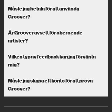
Måste jag betala för att använda
Groover?
Är Groover avsett för oberoende
artister?
Vilken typ av feedback kan jag förvänta
mig?
Måste jag skapa ett konto för att prova
Groover?