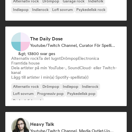
Alternativ rock
Drömpop
Garage rock
Indiefolk
Indiepop
Indierock
Lofi sovrum
Psykedelisk rock
The Daily Dose
Youtube/Twitch Channel, Curator För Spellistor
&gt; 13800 svar ges
Alternativ rock
Ta det lugnt
Drömpop
Electronica
Framtida house
Dela artister på min YouTube-, SoundCloud- eller Twitch-
kanal
Lägg till artister i min(a) Spotify-spellista(r)
Alternativ rock
Drömpop
Indiepop
Indierock
Lofi sovrum
Progressiv pop
Psykedelisk pop
Psykedelisk rock
Heavy Talk
Youtube/Twitch Channel, Media Outlet/Journalist