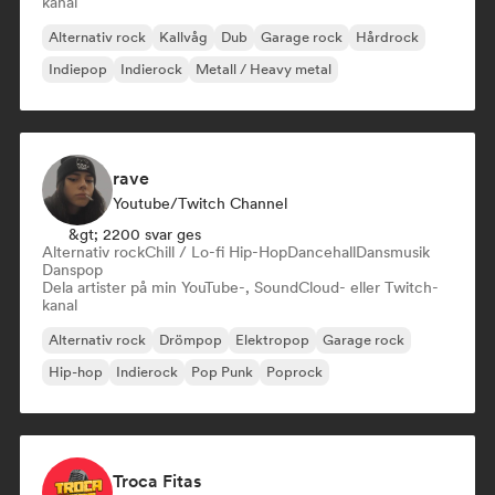
kanal
Alternativ rock
Kallvåg
Dub
Garage rock
Hårdrock
Indiepop
Indierock
Metall / Heavy metal
rave
Youtube/Twitch Channel
&gt; 2200 svar ges
Alternativ rock
Chill / Lo-fi Hip-Hop
Dancehall
Dansmusik
Danspop
Dela artister på min YouTube-, SoundCloud- eller Twitch-
kanal
Alternativ rock
Drömpop
Elektropop
Garage rock
Hip-hop
Indierock
Pop Punk
Poprock
Troca Fitas