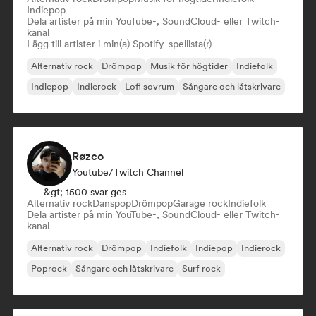
Indiepop
Dela artister på min YouTube-, SoundCloud- eller Twitch-
kanal
Lägg till artister i min(a) Spotify-spellista(r)
Alternativ rock
Drömpop
Musik för högtider
Indiefolk
Indiepop
Indierock
Lofi sovrum
Sångare och låtskrivare
Røzco
Youtube/Twitch Channel
&gt; 1500 svar ges
Alternativ rock
Danspop
Drömpop
Garage rock
Indiefolk
Dela artister på min YouTube-, SoundCloud- eller Twitch-
kanal
Alternativ rock
Drömpop
Indiefolk
Indiepop
Indierock
Poprock
Sångare och låtskrivare
Surf rock