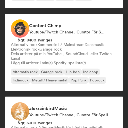
Content Chimp
Youtube/Twitch Channel, Curator För Spellistor
&gt; 8400 svar ges
Alternativ rock
Kommersiell / Mainstream
Dansmusik
Elektronisk rock
Garage rock
Dela artister på min YouTube-, SoundCloud- eller Twitch-
kanal
Lägg till artister i min(a) Spotify-spellista(r)
Alternativ rock
Garage rock
Hip-hop
Indiepop
Indierock
Metall / Heavy metal
Pop Punk
Poprock
alexrainbirdMusic
Youtube/Twitch Channel, Curator För Spellistor
&gt; 6300 svar ges
Alternativ rock
Drömpop
Musik för högtider
Indiefolk