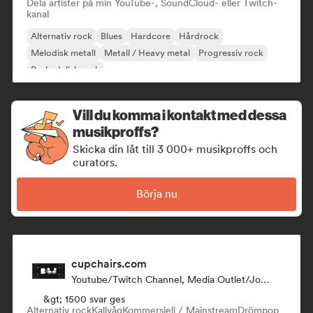
Dela artister på min YouTube-, SoundCloud- eller Twitch-
kanal
Alternativ rock
Blues
Hardcore
Hårdrock
Melodisk metall
Metall / Heavy metal
Progressiv rock
Psykedelisk rock
Vill du komma i kontakt med dessa
musikproffs?
Skicka din låt till 3 000+ musikproffs och
curators.
Börja nu
cupchairs.com
Youtube/Twitch Channel, Media Outlet/Journalist
&gt; 1500 svar ges
Alternativ rock
Kallvåg
Kommersiell / Mainstream
Drömpop