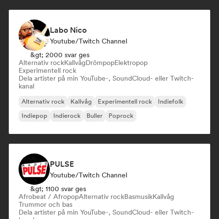
Labo Nico
Youtube/Twitch Channel
&gt; 2000 svar ges
Alternativ rock
Kallvåg
Drömpop
Elektropop
Experimentell rock
Dela artister på min YouTube-, SoundCloud- eller Twitch-
kanal
Alternativ rock
Kallvåg
Experimentell rock
Indiefolk
Indiepop
Indierock
Buller
Poprock
PULSE
Youtube/Twitch Channel
&gt; 1100 svar ges
Afrobeat / Afropop
Alternativ rock
Basmusik
Kallvåg
Trummor och bas
Dela artister på min YouTube-, SoundCloud- eller Twitch-