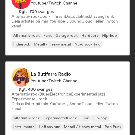
Youtube/Twitch Channel
&gt; 1700 svar ges
Alternativ rock
Död / Thrash
Disco
Elektriskt sväng
Funk
Dela artister på min YouTube-, SoundCloud- eller Twitch-
kanal
Alternativ rock
Funk
Garage rock
Hardcore
Hip-hop
Indierock
Metall / Heavy metal
Nu-disco/Italo
La Butifarra Radio
Youtube/Twitch Channel
&gt; 400 svar ges
Alternativ rock
Blues
Electronica
Experimentell jazz
Experimentell rock
Dela artister på min YouTube-, SoundCloud- eller Twitch-
kanal
Alternativ rock
Experimentell rock
Funk
Hip-hop
Instrumental
Lofi sovrum
Metall / Heavy metal
Pop Punk