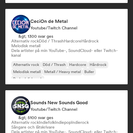
CeciOn de Metal
Youtube/Twitch Channel
&gt; 1300 svar ges
Alternativ rock
Död / Thrash
Hardcore
Hårdrock
Melodisk metall
Dela artister på min YouTube-, SoundCloud- eller Twitch-
kanal
Alternativ rock
Död / Thrash
Hardcore
Hårdrock
Melodisk metall
Metall / Heavy metal
Buller
Psykedelisk rock
Sounds New Sounds Good
Youtube/Twitch Channel
&gt; 5100 svar ges
Alternativ rock
Indiefolk
Indiepop
Indierock
Sångare och låtskrivare
Dela artister på min YouTube-, SoundCloud- eller Twitch-