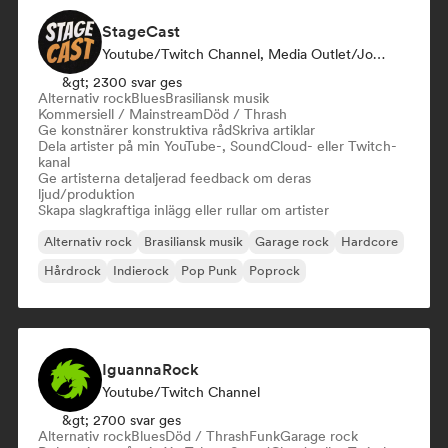
StageCast
Youtube/Twitch Channel, Media Outlet/Journalist, Mentor, Influencer I Sociala Medier, Ljudexpert
&gt; 2300 svar ges
Alternativ rock
Blues
Brasiliansk musik
Kommersiell / Mainstream
Död / Thrash
Ge konstnärer konstruktiva råd
Skriva artiklar
Dela artister på min YouTube-, SoundCloud- eller Twitch-
kanal
Ge artisterna detaljerad feedback om deras
ljud/produktion
Skapa slagkraftiga inlägg eller rullar om artister
Alternativ rock
Brasiliansk musik
Garage rock
Hardcore
Hårdrock
Indierock
Pop Punk
Poprock
IguannaRock
Youtube/Twitch Channel
&gt; 2700 svar ges
Alternativ rock
Blues
Död / Thrash
Funk
Garage rock