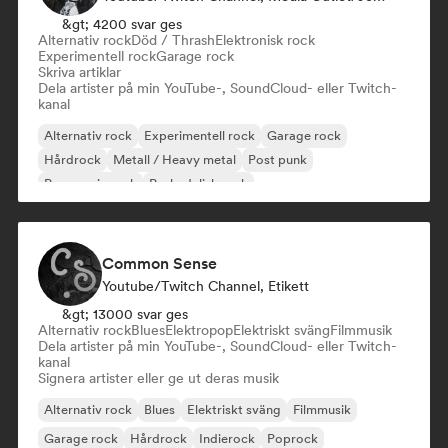
&gt; 4200 svar ges
Alternativ rock
Död / Thrash
Elektronisk rock
Experimentell rock
Garage rock
Skriva artiklar
Dela artister på min YouTube-, SoundCloud- eller Twitch-
kanal
Alternativ rock
Experimentell rock
Garage rock
Hårdrock
Metall / Heavy metal
Post punk
Progressiv rock
Psykedelisk rock
Common Sense
Youtube/Twitch Channel, Etikett
&gt; 13000 svar ges
Alternativ rock
Blues
Elektropop
Elektriskt sväng
Filmmusik
Dela artister på min YouTube-, SoundCloud- eller Twitch-
kanal
Signera artister eller ge ut deras musik
Alternativ rock
Blues
Elektriskt sväng
Filmmusik
Garage rock
Hårdrock
Indierock
Poprock