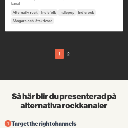
kanal
Alternativ rock
Indiefolk
Indiepop
Indierock
Sångare och låtskrivare
1
2
Så här blir du presenterad på
alternativa rockkanaler
Target the right channels