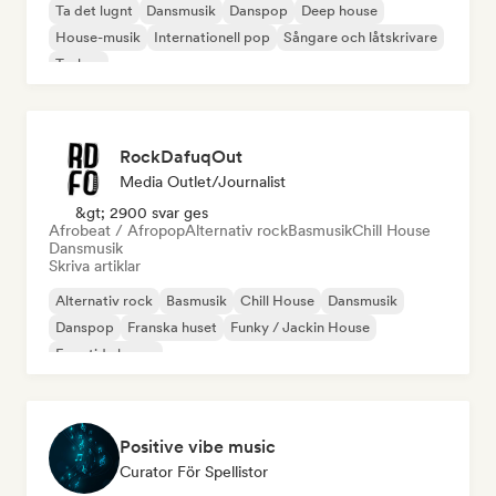
Ta det lugnt
Dansmusik
Danspop
Deep house
House-musik
Internationell pop
Sångare och låtskrivare
Techno
RockDafuqOut
Media Outlet/Journalist
&gt; 2900 svar ges
Afrobeat / Afropop
Alternativ rock
Basmusik
Chill House
Dansmusik
Skriva artiklar
Alternativ rock
Basmusik
Chill House
Dansmusik
Danspop
Franska huset
Funky / Jackin House
Framtida house
Positive vibe music
Curator För Spellistor