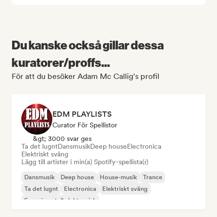
Du kanske också gillar dessa
kuratorer/proffs...
För att du besöker Adam Mc Callig's profil
EDM PLAYLISTS
Curator För Spellistor
&gt; 3000 svar ges
Ta det lugnt
Dansmusik
Deep house
Electronica
Elektriskt sväng
Lägg till artister i min(a) Spotify-spellista(r)
Dansmusik
Deep house
House-musik
Trance
Ta det lugnt
Electronica
Elektriskt sväng
Experimentell elektronisk