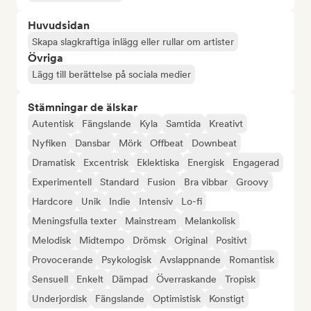
Huvudsidan
Skapa slagkraftiga inlägg eller rullar om artister
Övriga
Lägg till berättelse på sociala medier
Stämningar de älskar
Autentisk
Fängslande
Kyla
Samtida
Kreativt
Nyfiken
Dansbar
Mörk
Offbeat
Downbeat
Dramatisk
Excentrisk
Eklektiska
Energisk
Engagerad
Experimentell
Standard
Fusion
Bra vibbar
Groovy
Hardcore
Unik
Indie
Intensiv
Lo-fi
Meningsfulla texter
Mainstream
Melankolisk
Melodisk
Midtempo
Drömsk
Original
Positivt
Provocerande
Psykologisk
Avslappnande
Romantisk
Sensuell
Enkelt
Dämpad
Överraskande
Tropisk
Underjordisk
Fängslande
Optimistisk
Konstigt