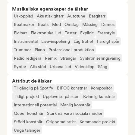
Musikaliska egenskaper de älskar
Urkopplad
Akustisk gitarr
Autotune
Basgitarr
Beatmaker
Beats
Med
Omslag
Mässing
Demos
Elgitarr
Elektroniska ljud
Tester
Explicit
Freestyle
Instrumental
Live-inspelning
Låg trohet
Färdigt spår
Trummor
Piano
Professionell produktion
Radio redigera
Remix
Strängar
Synkroniseringsvänlig
Syntar
Alla stöd
Urbana ljud
Videoklipp
Sång
Attribut de älskar
Tillgänglig på Spotify
BIPOC konstnär
Kompositör
Tidigt projekt
Upplevelse på scen
Kvinnlig konstnär
Internationell potential
Manlig konstnär
Queer konstnär
Stark närvaro i sociala medier
Stödd konstnär
Osignerad artist
Kommande projekt
Unga talanger