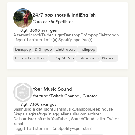
24/7 pop shots & IndiEnglish
Curator För Spellistor
&gt; 3600 svar ges
Alternativ rock
Ta det lugnt
Danspop
Drömpop
Elektropop
Lägg till artister i min(a) Spotify-spellista(r)
Danspop
Drömpop
Elektropop
Indiepop
Internationell pop
K-Pop/J-Pop
Lofi sovrum
Ny scen
Your Music Sound
Youtube/Twitch Channel, Curator För Spellistor, Influencer I Sociala Medier
&gt; 7300 svar ges
Basmusik
Ta det lugnt
Dansmusik
Danspop
Deep house
Skapa slagkraftiga inlägg eller rullar om artister
Dela artister på min YouTube-, SoundCloud- eller Twitch-
kanal
Lägg till artister i min(a) Spotify-spellista(r)