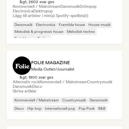
&gt; 2600 svar ges
Kommersiell / Mainstream
Dansmusik
Drömpop
Electronica
Elektropop
Lägg till artister i min(a) Spotify-spellista(r)
Dansmusik
Electronica
Framtida house
House-musik
Melodisk & progressiv house
Melodisk techno
Tech House
Techno
FOLIE MAGAZINE
Media Outlet/Journalist
&gt; 1800 svar ges
Alternativ rock
Kommersiell / Mainstream
Countrymusik
Dansmusik
Disco
Skriva artiklar
Kommersiell / Mainstream
Countrymusik
Dansmusik
Disco
Hip-hop
Internationell pop
Pop Punk
R&B