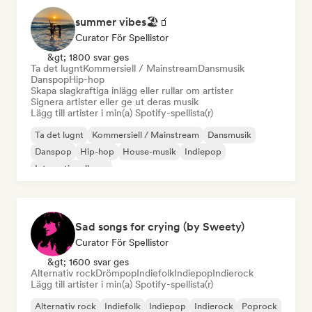
summer vibes🏖🧃
Curator För Spellistor
&gt; 1800 svar ges
Ta det lugnt
Kommersiell / Mainstream
Dansmusik
Danspop
Hip-hop
Skapa slagkraftiga inlägg eller rullar om artister
Signera artister eller ge ut deras musik
Lägg till artister i min(a) Spotify-spellista(r)
Ta det lugnt
Kommersiell / Mainstream
Dansmusik
Danspop
Hip-hop
House-musik
Indiepop
Internationell pop
Sad songs for crying (by Sweety)
Curator För Spellistor
&gt; 1600 svar ges
Alternativ rock
Drömpop
Indiefolk
Indiepop
Indierock
Lägg till artister i min(a) Spotify-spellista(r)
Alternativ rock
Indiefolk
Indiepop
Indierock
Poprock