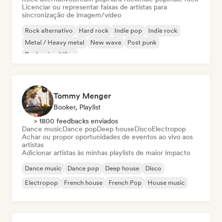
Licenciar ou representar faixas de artistas para
sincronização de imagem/vídeo
Rock alternativo
Hard rock
Indie pop
Indie rock
Metal / Heavy metal
New wave
Post punk
Rock psicodélico
Tommy Menger
Booker, Playlist
> 1800 feedbacks enviados
Dance music
Dance pop
Deep house
Disco
Electropop
Achar ou propor oportunidades de eventos ao vivo aos
artistas
Adicionar artistas às minhas playlists de maior impacto
Dance music
Dance pop
Deep house
Disco
Electropop
French house
French Pop
House music