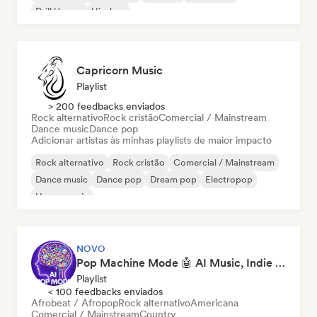
Drill/Jersey
Hip-hop
Capricorn Music
Playlist
> 200 feedbacks enviados
Rock alternativo
Rock cristão
Comercial / Mainstream
Dance music
Dance pop
Adicionar artistas às minhas playlists de maior impacto
Rock alternativo
Rock cristão
Comercial / Mainstream
Dance music
Dance pop
Dream pop
Electropop
House music
NOVO
Pop Machine Mode 🤖 AI Music, Indie Pop & Dream Pop
Playlist
< 100 feedbacks enviados
Afrobeat / Afropop
Rock alternativo
Americana
Comercial / Mainstream
Country