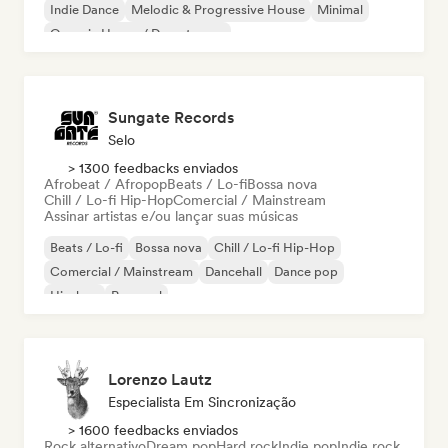
Indie Dance
Melodic & Progressive House
Minimal
Organic House / Downtempo
Sungate Records
Selo
> 1300 feedbacks enviados
Afrobeat / Afropop
Beats / Lo-fi
Bossa nova
Chill / Lo-fi Hip-Hop
Comercial / Mainstream
Assinar artistas e/ou lançar suas músicas
Beats / Lo-fi
Bossa nova
Chill / Lo-fi Hip-Hop
Comercial / Mainstream
Dancehall
Dance pop
Hip-hop
Pop soul
Lorenzo Lautz
Especialista Em Sincronização
> 1600 feedbacks enviados
Rock alternativo
Dream pop
Hard rock
Indie pop
Indie rock