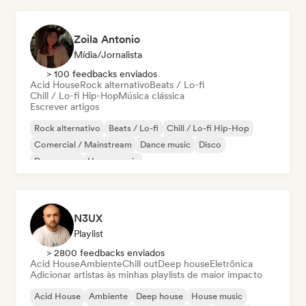
Zoila Antonio
Mídia/Jornalista
> 100 feedbacks enviados
Acid House
Rock alternativo
Beats / Lo-fi
Chill / Lo-fi Hip-Hop
Música clássica
Escrever artigos
Rock alternativo
Beats / Lo-fi
Chill / Lo-fi Hip-Hop
Comercial / Mainstream
Dance music
Disco
Dream pop
House music
N3UX
Playlist
> 2800 feedbacks enviados
Acid House
Ambiente
Chill out
Deep house
Eletrônica
Adicionar artistas às minhas playlists de maior impacto
Acid House
Ambiente
Deep house
House music