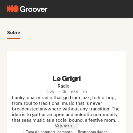
Sobre
Le Grigri
Rádio
2.2k
1.3k
856
10
Lucky-charm radio that go from jazz, to hip-hop, 
from soul to traditional music that is never 
broadcasted anywhere without any transition. The 
idea is to gather an open and eclectic community 
that sees music as a social bound, a festive mom...
Veja mais
Taxa de compartilhamento
Respostas dadas