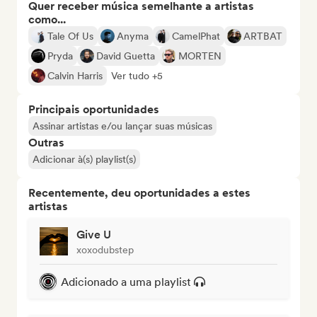
Quer receber música semelhante a artistas
como...
Tale Of Us
Anyma
CamelPhat
ARTBAT
Pryda
David Guetta
MORTEN
Calvin Harris
Ver tudo +5
Principais oportunidades
Assinar artistas e/ou lançar suas músicas
Outras
Adicionar à(s) playlist(s)
Recentemente, deu oportunidades a estes
artistas
Give U
xoxodubstep
Adicionado a uma playlist