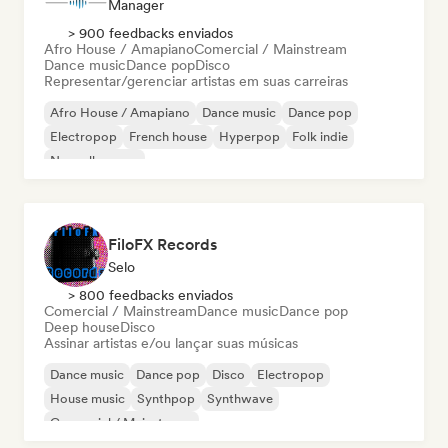
Manager
> 900 feedbacks enviados
Afro House / Amapiano
Comercial / Mainstream
Dance music
Dance pop
Disco
Representar/gerenciar artistas em suas carreiras
Afro House / Amapiano
Dance music
Dance pop
Electropop
French house
Hyperpop
Folk indie
Nouvelle scene
FiloFX Records
Selo
> 800 feedbacks enviados
Comercial / Mainstream
Dance music
Dance pop
Deep house
Disco
Assinar artistas e/ou lançar suas músicas
Dance music
Dance pop
Disco
Electropop
House music
Synthpop
Synthwave
Comercial / Mainstream