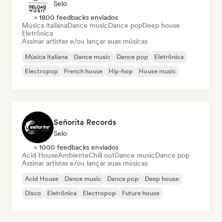
Selo
> 1800 feedbacks enviados
Música italiana
Dance music
Dance pop
Deep house
Eletrônica
Assinar artistas e/ou lançar suas músicas
Música italiana
Dance music
Dance pop
Eletrônica
Electropop
French house
Hip-hop
House music
Señorita Records
Selo
> 1000 feedbacks enviados
Acid House
Ambiente
Chill out
Dance music
Dance pop
Assinar artistas e/ou lançar suas músicas
Acid House
Dance music
Dance pop
Deep house
Disco
Eletrônica
Electropop
Future house