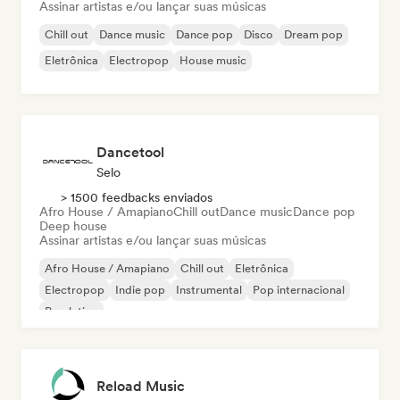
Assinar artistas e/ou lançar suas músicas
Chill out
Dance music
Dance pop
Disco
Dream pop
Eletrônica
Electropop
House music
Dancetool
Selo
> 1500 feedbacks enviados
Afro House / Amapiano
Chill out
Dance music
Dance pop
Deep house
Assinar artistas e/ou lançar suas músicas
Afro House / Amapiano
Chill out
Eletrônica
Electropop
Indie pop
Instrumental
Pop internacional
Pop latino
Reload Music