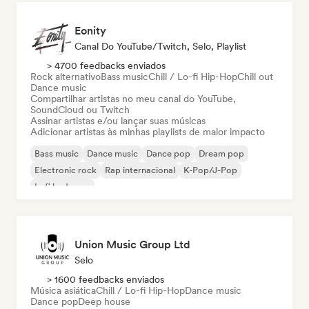
Eonity
Canal Do YouTube/Twitch, Selo, Playlist
> 4700 feedbacks enviados
Rock alternativo
Bass music
Chill / Lo-fi Hip-Hop
Chill out
Dance music
Compartilhar artistas no meu canal do YouTube,
SoundCloud ou Twitch
Assinar artistas e/ou lançar suas músicas
Adicionar artistas às minhas playlists de maior impacto
Bass music
Dance music
Dance pop
Dream pop
Electronic rock
Rap internacional
K-Pop/J-Pop
Lofi bedroom
Union Music Group Ltd
Selo
> 1600 feedbacks enviados
Música asiática
Chill / Lo-fi Hip-Hop
Dance music
Dance pop
Deep house