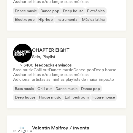
Assinar artistas e/ou lançar suas músicas
Dance music
Dance pop
Deep house
Eletrônica
Electropop
Hip-hop
Instrumental
Música latina
CHAPTER EIGHT
Selo, Playlist
> 3400 feedbacks enviados
Bass music
Chill out
Dance music
Dance pop
Deep house
Assinar artistas e/ou lançar suas músicas
Adicionar artistas às minhas playlists de maior impacto
Bass music
Chill out
Dance music
Dance pop
Deep house
House music
Lofi bedroom
Future house
Valentin Malfroy / inventa