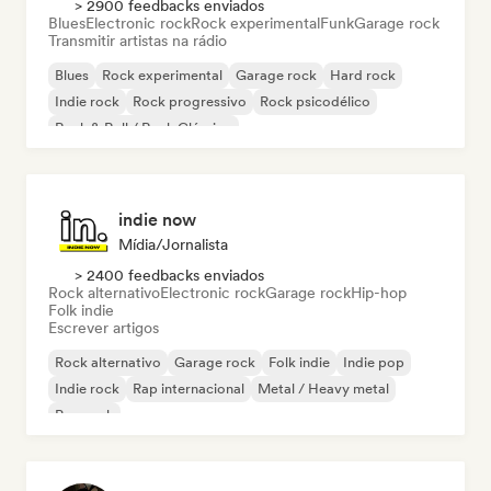
> 2900 feedbacks enviados
Blues
Electronic rock
Rock experimental
Funk
Garage rock
Transmitir artistas na rádio
Blues
Rock experimental
Garage rock
Hard rock
Indie rock
Rock progressivo
Rock psicodélico
Rock & Roll / Rock Clássico
indie now
Mídia/Jornalista
> 2400 feedbacks enviados
Rock alternativo
Electronic rock
Garage rock
Hip-hop
Folk indie
Escrever artigos
Rock alternativo
Garage rock
Folk indie
Indie pop
Indie rock
Rap internacional
Metal / Heavy metal
Pop rock