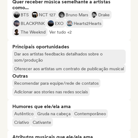
Quer receber música semelhante a artistas
como...
BTS
NCT 127
Bruno Mars
Drake
BLACKPINK
EXO
Hearts2Hearts
The Weeknd
Ver tudo +2
Principais oportunidades
Dar aos artistas feedbacks detalhados sobre o
som/produção
Oferecer aos artistas um contrato de publicação musical
Outras
Recomendar para equipe/rede de contatos
Adicionar aos stories nas redes sociais
Humores que ele/ela ama
Autêntico
Gruda na cabeça
Contemporâneo
Criativo
Cativante
Atributos musicais que ele/ela ama