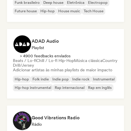
Funk brasileiro
Deep house
Eletrônica
Electropop
Future house
Hip-hop
House music
Tech House
ADAD Audio
Playlist
> 4900 feedbacks enviados
Beats / Lo-fi
Chill / Lo-fi Hip-Hop
Música clássica
Country
Drill/Jersey
Adicionar artistas às minhas playlists de maior impacto
Hip-hop
Folk indie
Indie pop
Indie rock
Instrumental
Hip-hop instrumental
Rap internacional
Rap em inglês
Good Vibrations Radio
Rádio