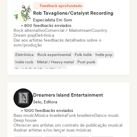
Feedback aprofundado
Rob Tavaglione/Catalyst Recording
Especialista Em Som
> 800 feedbacks enviados
Rock alternativo
Comercial / Mainstream
Country
Dream pop
Eletrônica
Dar aos artistas feedbacks detalhados sobre o
som/produção
Eletrônica
Rock experimental
Folk indie
Indie pop
Indie rock
Metal / Heavy metal
Post punk
Rock & Roll / Rock Clássico
Dreamers Island Entertainment
Selo, Editora
> 1000 feedbacks enviados
Bass music
Música brasileira
Funk brasileiro
Dance music
Deep house
Oferecer aos artistas um contrato de publicação musical
Assinar artistas e/ou lançar suas músicas