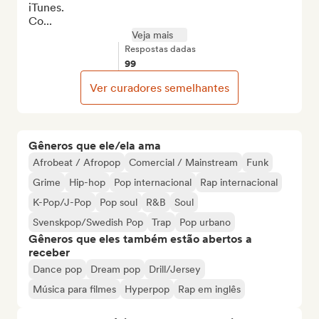
iTunes.

Co...
Veja mais
Respostas dadas
99
Ver curadores semelhantes
Gêneros que ele/ela ama
Afrobeat / Afropop
Comercial / Mainstream
Funk
Grime
Hip-hop
Pop internacional
Rap internacional
K-Pop/J-Pop
Pop soul
R&B
Soul
Svenskpop/Swedish Pop
Trap
Pop urbano
Gêneros que eles também estão abertos a
receber
Dance pop
Dream pop
Drill/Jersey
Música para filmes
Hyperpop
Rap em inglês