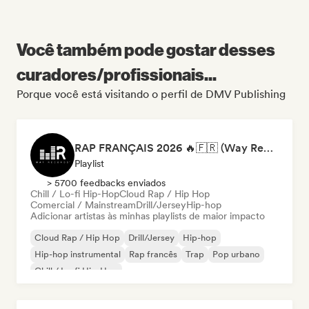
Você também pode gostar desses
curadores/profissionais...
Porque você está visitando o perfil de DMV Publishing
RAP FRANÇAIS 2026 🔥🇫🇷 (Way Records)
Playlist
> 5700 feedbacks enviados
Chill / Lo-fi Hip-Hop
Cloud Rap / Hip Hop
Comercial / Mainstream
Drill/Jersey
Hip-hop
Adicionar artistas às minhas playlists de maior impacto
Cloud Rap / Hip Hop
Drill/Jersey
Hip-hop
Hip-hop instrumental
Rap francês
Trap
Pop urbano
Chill / Lo-fi Hip-Hop