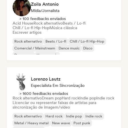
Zoila Antonio
Mídia/Jornalista
> 100 feedbacks enviados
Acid House
Rock alternativo
Beats / Lo-fi
Chill / Lo-fi Hip-Hop
Música clássica
Escrever artigos
Rock alternativo
Beats / Lo-fi
Chill / Lo-fi Hip-Hop
Comercial / Mainstream
Dance music
Disco
Dream pop
House music
Lorenzo Lautz
Especialista Em Sincronização
> 1600 feedbacks enviados
Rock alternativo
Dream pop
Hard rock
Indie pop
Indie rock
Licenciar ou representar faixas de artistas para
sincronização de imagem/vídeo
Rock alternativo
Hard rock
Indie pop
Indie rock
Metal / Heavy metal
New wave
Post punk