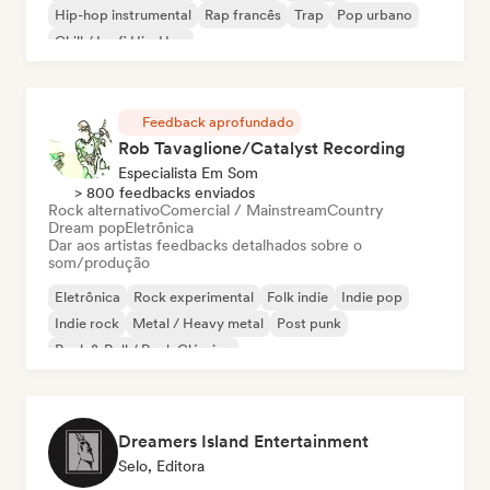
Hip-hop instrumental
Rap francês
Trap
Pop urbano
Chill / Lo-fi Hip-Hop
Feedback aprofundado
Rob Tavaglione/Catalyst Recording
Especialista Em Som
> 800 feedbacks enviados
Rock alternativo
Comercial / Mainstream
Country
Dream pop
Eletrônica
Dar aos artistas feedbacks detalhados sobre o
som/produção
Eletrônica
Rock experimental
Folk indie
Indie pop
Indie rock
Metal / Heavy metal
Post punk
Rock & Roll / Rock Clássico
Dreamers Island Entertainment
Selo, Editora