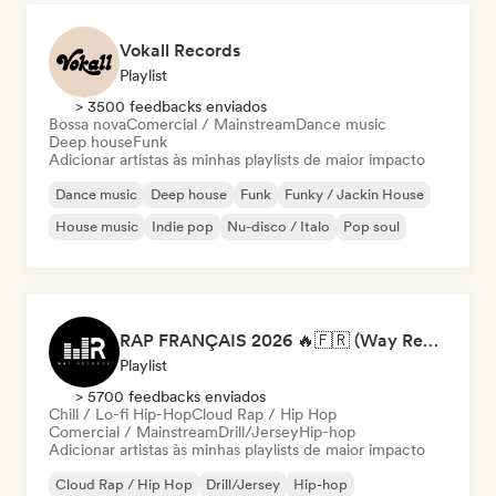
Vokall Records
Playlist
> 3500 feedbacks enviados
Bossa nova
Comercial / Mainstream
Dance music
Deep house
Funk
Adicionar artistas às minhas playlists de maior impacto
Dance music
Deep house
Funk
Funky / Jackin House
House music
Indie pop
Nu-disco / Italo
Pop soul
RAP FRANÇAIS 2026 🔥🇫🇷 (Way Records)
Playlist
> 5700 feedbacks enviados
Chill / Lo-fi Hip-Hop
Cloud Rap / Hip Hop
Comercial / Mainstream
Drill/Jersey
Hip-hop
Adicionar artistas às minhas playlists de maior impacto
Cloud Rap / Hip Hop
Drill/Jersey
Hip-hop