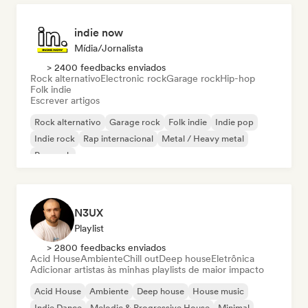
indie now
Mídia/Jornalista
> 2400 feedbacks enviados
Rock alternativo
Electronic rock
Garage rock
Hip-hop
Folk indie
Escrever artigos
Rock alternativo
Garage rock
Folk indie
Indie pop
Indie rock
Rap internacional
Metal / Heavy metal
Pop rock
N3UX
Playlist
> 2800 feedbacks enviados
Acid House
Ambiente
Chill out
Deep house
Eletrônica
Adicionar artistas às minhas playlists de maior impacto
Acid House
Ambiente
Deep house
House music
Indie Dance
Melodic & Progressive House
Minimal