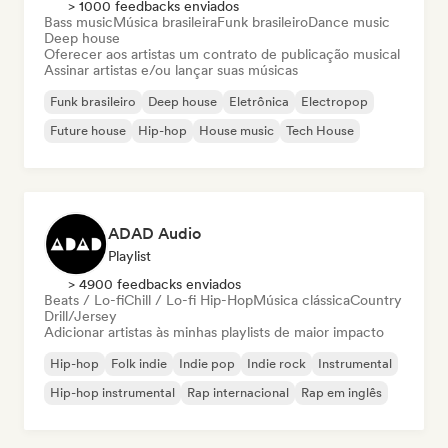
> 1000 feedbacks enviados
Bass music
Música brasileira
Funk brasileiro
Dance music
Deep house
Oferecer aos artistas um contrato de publicação musical
Assinar artistas e/ou lançar suas músicas
Funk brasileiro
Deep house
Eletrônica
Electropop
Future house
Hip-hop
House music
Tech House
ADAD Audio
Playlist
> 4900 feedbacks enviados
Beats / Lo-fi
Chill / Lo-fi Hip-Hop
Música clássica
Country
Drill/Jersey
Adicionar artistas às minhas playlists de maior impacto
Hip-hop
Folk indie
Indie pop
Indie rock
Instrumental
Hip-hop instrumental
Rap internacional
Rap em inglês