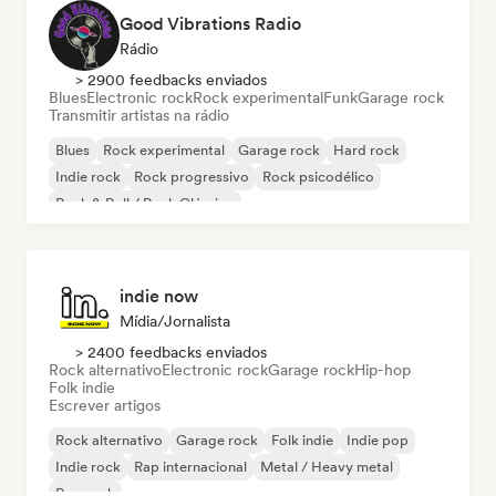
Good Vibrations Radio
Rádio
> 2900 feedbacks enviados
Blues
Electronic rock
Rock experimental
Funk
Garage rock
Transmitir artistas na rádio
Blues
Rock experimental
Garage rock
Hard rock
Indie rock
Rock progressivo
Rock psicodélico
Rock & Roll / Rock Clássico
indie now
Mídia/Jornalista
> 2400 feedbacks enviados
Rock alternativo
Electronic rock
Garage rock
Hip-hop
Folk indie
Escrever artigos
Rock alternativo
Garage rock
Folk indie
Indie pop
Indie rock
Rap internacional
Metal / Heavy metal
Pop rock