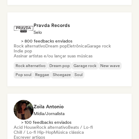
Pravda Records
Selo
> 800 feedbacks enviados
Rock alternativo
Dream pop
Eletrônica
Garage rock
Indie pop
Assinar artistas e/ou lançar suas músicas
Rock alternativo
Dream pop
Garage rock
New wave
Pop soul
Reggae
Shoegaze
Soul
Zoila Antonio
Mídia/Jornalista
> 100 feedbacks enviados
Acid House
Rock alternativo
Beats / Lo-fi
Chill / Lo-fi Hip-Hop
Música clássica
Escrever artigos