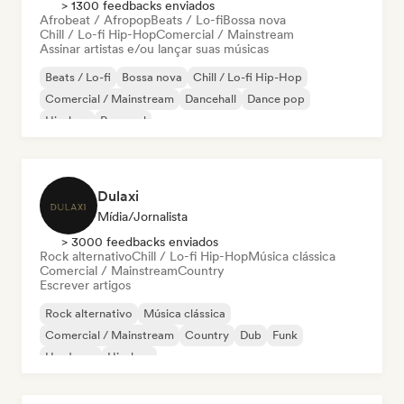
> 1300 feedbacks enviados
Afrobeat / Afropop
Beats / Lo-fi
Bossa nova
Chill / Lo-fi Hip-Hop
Comercial / Mainstream
Assinar artistas e/ou lançar suas músicas
Beats / Lo-fi
Bossa nova
Chill / Lo-fi Hip-Hop
Comercial / Mainstream
Dancehall
Dance pop
Hip-hop
Pop soul
Dulaxi
Mídia/Jornalista
> 3000 feedbacks enviados
Rock alternativo
Chill / Lo-fi Hip-Hop
Música clássica
Comercial / Mainstream
Country
Escrever artigos
Rock alternativo
Música clássica
Comercial / Mainstream
Country
Dub
Funk
Hardcore
Hip-hop