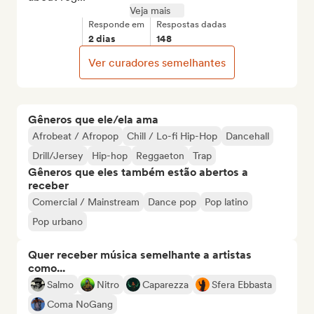
Veja mais
Responde em
Respostas dadas
2 dias
148
Ver curadores semelhantes
Gêneros que ele/ela ama
Afrobeat / Afropop
Chill / Lo-fi Hip-Hop
Dancehall
Drill/Jersey
Hip-hop
Reggaeton
Trap
Gêneros que eles também estão abertos a
receber
Comercial / Mainstream
Dance pop
Pop latino
Pop urbano
Quer receber música semelhante a artistas
como...
Salmo
Nitro
Caparezza
Sfera Ebbasta
Coma NoGang