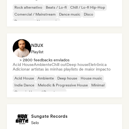
Rock alternativo
Beats / Lo-fi
Chill / Lo-fi Hip-Hop
Comercial / Mainstream
Dance music
Disco
Dream pop
House music
N3UX
Playlist
> 2800 feedbacks enviados
Acid House
Ambiente
Chill out
Deep house
Eletrônica
Adicionar artistas às minhas playlists de maior impacto
Acid House
Ambiente
Deep house
House music
Indie Dance
Melodic & Progressive House
Minimal
Organic House / Downtempo
Sungate Records
Selo