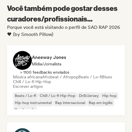
Você também pode gostar desses
curadores/profissionais...
Porque você está visitando o perfil de SAD RAP 2026
🖤 (by Smooth Pillow)
Aneeway Jones
Mídia/Jornalista
> 1100 feedbacks enviados
Música africana
Afrobeat / Afropop
Beats / Lo-fi
Blues
Chill / Lo-fi Hip-Hop
Escrever artigos
Beats / Lo-fi
Chill / Lo-fi Hip-Hop
Drill/Jersey
Hip-hop
Hip-hop instrumental
Rap internacional
Rap em inglês
Rap francês