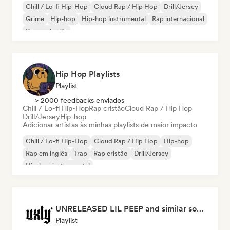
Chill / Lo-fi Hip-Hop
Cloud Rap / Hip Hop
Drill/Jersey
Grime
Hip-hop
Hip-hop instrumental
Rap internacional
Rap em inglês
Hip Hop Playlists
Playlist
> 2000 feedbacks enviados
Chill / Lo-fi Hip-Hop
Rap cristão
Cloud Rap / Hip Hop
Drill/Jersey
Hip-hop
Adicionar artistas às minhas playlists de maior impacto
Chill / Lo-fi Hip-Hop
Cloud Rap / Hip Hop
Hip-hop
Rap em inglês
Trap
Rap cristão
Drill/Jersey
Hip-hop instrumental
UNRELEASED LIL PEEP and similar songs (by uxly music)
Playlist