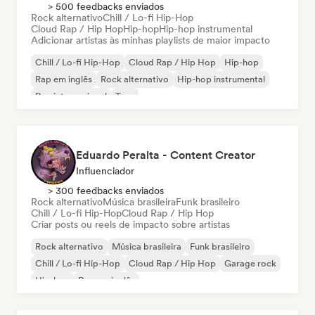
> 500 feedbacks enviados
Rock alternativo
Chill / Lo-fi Hip-Hop
Cloud Rap / Hip Hop
Hip-hop
Hip-hop instrumental
Adicionar artistas às minhas playlists de maior impacto
Chill / Lo-fi Hip-Hop
Cloud Rap / Hip Hop
Hip-hop
Rap em inglês
Rock alternativo
Hip-hop instrumental
Rap internacional
Trap
Eduardo Peralta - Content Creator
Influenciador
> 300 feedbacks enviados
Rock alternativo
Música brasileira
Funk brasileiro
Chill / Lo-fi Hip-Hop
Cloud Rap / Hip Hop
Criar posts ou reels de impacto sobre artistas
Rock alternativo
Música brasileira
Funk brasileiro
Chill / Lo-fi Hip-Hop
Cloud Rap / Hip Hop
Garage rock
Hip-hop
Rap em inglês